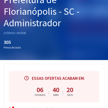
Pós
Florianópolis - SC -
Graduação
Administrador
OAB
(CÓDIGO: 201554)
Mentorias
305
Horas de aula
Questões grátis
Conteúdo gratuito
Blog
ESSAS OFERTAS ACABAM EM:
Aprovados
06
40
19
:
:
Atendimento
HORAS
MIN
SEG