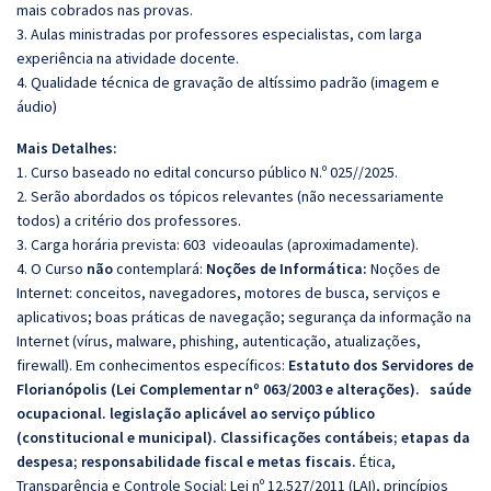
mais cobrados nas provas.
3. Aulas ministradas por professores especialistas, com larga
experiência na atividade docente.
4. Qualidade técnica de gravação de altíssimo padrão (imagem e
áudio)
Mais Detalhes:
1. Curso baseado no edital concurso público N.º 025//2025.
2. Serão abordados os tópicos relevantes (não necessariamente
todos) a critério dos professores.
3. Carga horária prevista: 603 videoaulas (aproximadamente).
4. O Curso
não
contemplará:
Noções de Informática:
Noções de
Internet: conceitos, navegadores, motores de busca, serviços e
aplicativos; boas práticas de navegação; segurança da informação na
Internet (vírus, malware, phishing, autenticação, atualizações,
firewall).
Em conhecimentos específicos:
Estatuto dos Servidores de
Florianópolis (Lei Complementar nº 063/2003 e alterações).
saúde
ocupacional. legislação aplicável ao serviço público
(constitucional e municipal)
. Classificações contábeis; etapas da
despesa; responsabilidade fiscal e metas fiscais.
Ética,
Transparência e Controle Social:
Lei nº 12.527/2011 (LAI), princípios