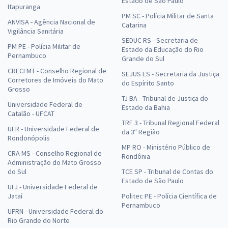
Estado de São Paulo
Itapuranga
PM SC - Polícia Militar de Santa
ANVISA - Agência Nacional de
Catarina
Vigilância Sanitária
SEDUC RS - Secretaria de
PM PE - Polícia Militar de
Estado da Educação do Rio
Pernambuco
Grande do Sul
CRECI MT - Conselho Regional de
SEJUS ES - Secretaria da Justiça
Corretores de Imóveis do Mato
do Espírito Santo
Grosso
TJ BA - Tribunal de Justiça do
Universidade Federal de
Estado da Bahia
Catalão - UFCAT
TRF 3 - Tribunal Regional Federal
UFR - Universidade Federal de
da 3ª Região
Rondonópolis
MP RO - Ministério Público de
CRA MS - Conselho Regional de
Rondônia
Administração do Mato Grosso
do Sul
TCE SP - Tribunal de Contas do
Estado de São Paulo
UFJ - Universidade Federal de
Jataí
Politec PE - Polícia Científica de
Pernambuco
UFRN - Universidade Federal do
Rio Grande do Norte