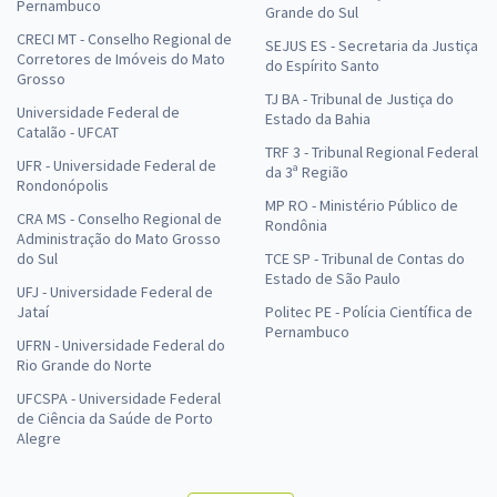
Pernambuco
Grande do Sul
CRECI MT - Conselho Regional de
SEJUS ES - Secretaria da Justiça
Corretores de Imóveis do Mato
do Espírito Santo
Grosso
TJ BA - Tribunal de Justiça do
Universidade Federal de
Estado da Bahia
Catalão - UFCAT
TRF 3 - Tribunal Regional Federal
UFR - Universidade Federal de
da 3ª Região
Rondonópolis
MP RO - Ministério Público de
CRA MS - Conselho Regional de
Rondônia
Administração do Mato Grosso
do Sul
TCE SP - Tribunal de Contas do
Estado de São Paulo
UFJ - Universidade Federal de
Jataí
Politec PE - Polícia Científica de
Pernambuco
UFRN - Universidade Federal do
Rio Grande do Norte
UFCSPA - Universidade Federal
de Ciência da Saúde de Porto
Alegre