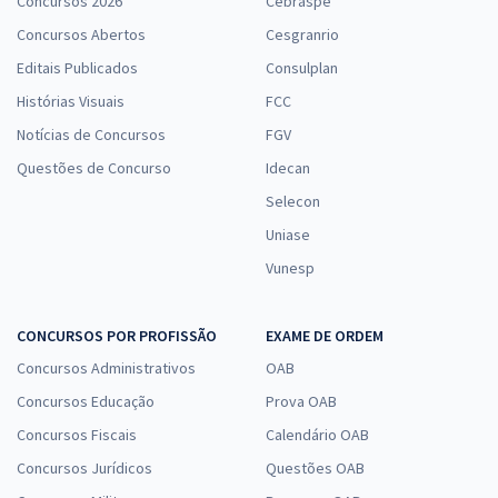
Concursos 2026
Cebraspe
Concursos Abertos
Cesgranrio
Editais Publicados
Consulplan
Histórias Visuais
FCC
Notícias de Concursos
FGV
Questões de Concurso
Idecan
Selecon
Uniase
Vunesp
CONCURSOS POR PROFISSÃO
EXAME DE ORDEM
Concursos Administrativos
OAB
Concursos Educação
Prova OAB
Concursos Fiscais
Calendário OAB
Concursos Jurídicos
Questões OAB