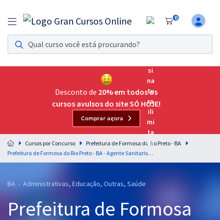
0
Assinatura Ilimitada 11
Acesso a todos os cursos. Teste grátis por 7 dias!
Assinatura OAB Até Passar
Acesso ilimitado a toda preparação para o Exame da
Desconto de
20% em todos os
Ordem, até você passar!
cursos avulsos do site SÓ HOJE!
Comprar agora
Residências Multiprofissionais
Preparação completa e intensiva para as principais
Cursos por Concurso
Prefeitura de Formosa do Rio Preto - BA
residências em saúde do Brasil
Prefeitura de Formosa do Rio Preto - BA - Agente Sanitarista (Pós-Edital)
Concursos
BA - Administrativas, Educação, Outras, Saúde
Assinatura Ilimitada
Prefeitura de Formosa
Cursos 20% OFF