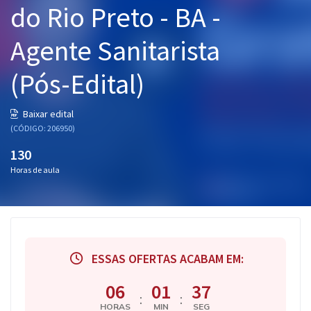
do Rio Preto - BA -
Pós
Agente Sanitarista
Graduação
(Pós-Edital)
OAB
Mentorias
Baixar edital
(CÓDIGO: 206950)
Questões grátis
130
Horas de aula
Conteúdo gratuito
Blog
Aprovados
ESSAS OFERTAS ACABAM EM:
Atendimento
06
01
37
:
:
HORAS
MIN
SEG