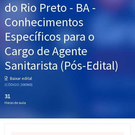
do Rio Preto - BA -
Pós
Conhecimentos
Graduação
Específicos para o
OAB
Cargo de Agente
Mentorias
Sanitarista (Pós-Edital)
Questões grátis
Conteúdo gratuito
Baixar edital
(CÓDIGO: 206960)
Blog
31
Aprovados
Horas de aula
Atendimento