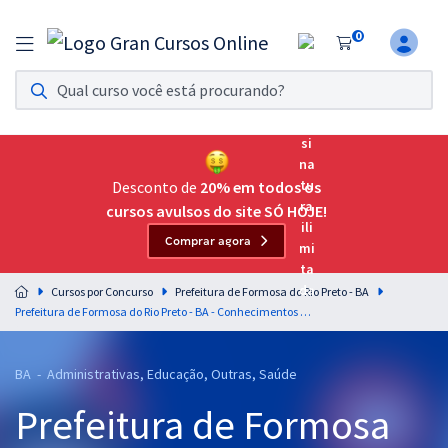
0
Assinatura Ilimitada 11
Acesso a todos os cursos. Teste grátis por 7 dias!
Assinatura OAB Até Passar
Acesso ilimitado a toda preparação para o Exame da
Desconto de
20% em todos os
Ordem, até você passar!
cursos avulsos do site SÓ HOJE!
Comprar agora
Residências Multiprofissionais
Preparação completa e intensiva para as principais
Cursos por Concurso
Prefeitura de Formosa do Rio Preto - BA
residências em saúde do Brasil
Prefeitura de Formosa do Rio Preto - BA - Conhecimentos Específicos para o Cargo de Agente Sanitarista (Pós-Edital)
Concursos
BA - Administrativas, Educação, Outras, Saúde
Assinatura Ilimitada
Prefeitura de Formosa
Cursos 20% OFF