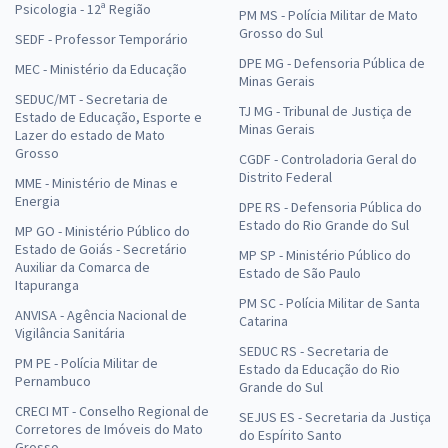
Psicologia - 12ª Região
PM MS - Polícia Militar de Mato
Grosso do Sul
SEDF - Professor Temporário
DPE MG - Defensoria Pública de
MEC - Ministério da Educação
Minas Gerais
SEDUC/MT - Secretaria de
TJ MG - Tribunal de Justiça de
Estado de Educação, Esporte e
Minas Gerais
Lazer do estado de Mato
Grosso
CGDF - Controladoria Geral do
Distrito Federal
MME - Ministério de Minas e
Energia
DPE RS - Defensoria Pública do
Estado do Rio Grande do Sul
MP GO - Ministério Público do
Estado de Goiás - Secretário
MP SP - Ministério Público do
Auxiliar da Comarca de
Estado de São Paulo
Itapuranga
PM SC - Polícia Militar de Santa
ANVISA - Agência Nacional de
Catarina
Vigilância Sanitária
SEDUC RS - Secretaria de
PM PE - Polícia Militar de
Estado da Educação do Rio
Pernambuco
Grande do Sul
CRECI MT - Conselho Regional de
SEJUS ES - Secretaria da Justiça
Corretores de Imóveis do Mato
do Espírito Santo
Grosso