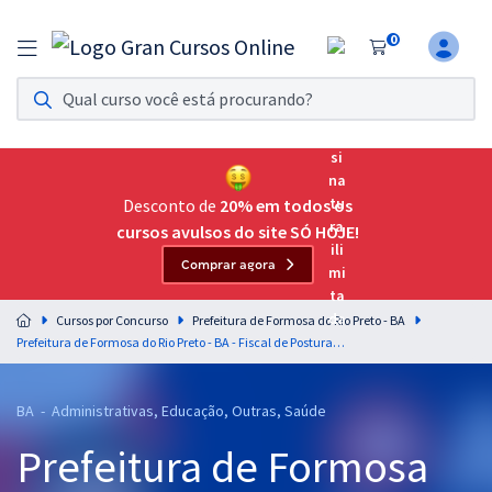
0
Assinatura Ilimitada 11
Acesso a todos os cursos. Teste grátis por 7 dias!
Assinatura OAB Até Passar
Acesso ilimitado a toda preparação para o Exame da
Desconto de
20% em todos os
Ordem, até você passar!
cursos avulsos do site SÓ HOJE!
Comprar agora
Residências Multiprofissionais
Preparação completa e intensiva para as principais
Cursos por Concurso
Prefeitura de Formosa do Rio Preto - BA
residências em saúde do Brasil
Prefeitura de Formosa do Rio Preto - BA - Fiscal de Postura (Pós-Edital)
Concursos
BA - Administrativas, Educação, Outras, Saúde
Assinatura Ilimitada
Prefeitura de Formosa
Cursos 20% OFF