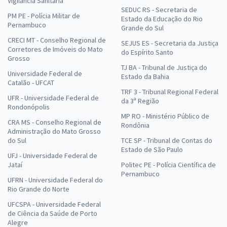
Vigilância Sanitária
SEDUC RS - Secretaria de
PM PE - Polícia Militar de
Estado da Educação do Rio
Pernambuco
Grande do Sul
CRECI MT - Conselho Regional de
SEJUS ES - Secretaria da Justiça
Corretores de Imóveis do Mato
do Espírito Santo
Grosso
TJ BA - Tribunal de Justiça do
Universidade Federal de
Estado da Bahia
Catalão - UFCAT
TRF 3 - Tribunal Regional Federal
UFR - Universidade Federal de
da 3ª Região
Rondonópolis
MP RO - Ministério Público de
CRA MS - Conselho Regional de
Rondônia
Administração do Mato Grosso
do Sul
TCE SP - Tribunal de Contas do
Estado de São Paulo
UFJ - Universidade Federal de
Jataí
Politec PE - Polícia Científica de
Pernambuco
UFRN - Universidade Federal do
Rio Grande do Norte
UFCSPA - Universidade Federal
de Ciência da Saúde de Porto
Alegre