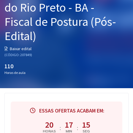
do Rio Preto - BA -
Pós
Fiscal de Postura (Pós-
Graduação
Edital)
OAB
Mentorias
Baixar edital
(CÓDIGO: 207849)
Questões grátis
110
Horas de aula
Conteúdo gratuito
Blog
Aprovados
ESSAS OFERTAS ACABAM EM:
Atendimento
20
17
14
:
:
HORAS
MIN
SEG