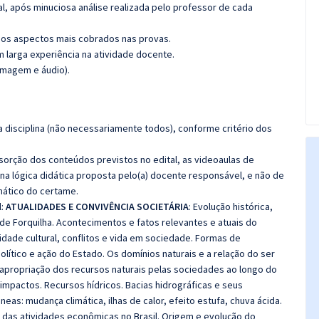
l, após minuciosa análise realizada pelo professor de cada
os aspectos mais cobrados nas provas.
m larga experiência na atividade docente.
imagem e áudio).
 disciplina (não necessariamente todos), conforme critério dos
bsorção dos conteúdos previstos no edital, as videoaulas de
a lógica didática proposta pelo(a) docente responsável, e não de
ático do certame.
l:
ATUALIDADES E CONVIVÊNCIA SOCIETÁRIA
: Evolução histórica,
 de Forquilha. Acontecimentos e fatos relevantes e atuais do
sidade cultural, conflitos e vida em sociedade. Formas de
ítico e ação do Estado. Os domínios naturais e a relação do ser
apropriação dos recursos naturais pelas sociedades ao longo do
impactos. Recursos hídricos. Bacias hidrográficas e seus
s: mudança climática, ilhas de calor, efeito estufa, chuva ácida.
 das atividades econômicas no Brasil. Origem e evolução do