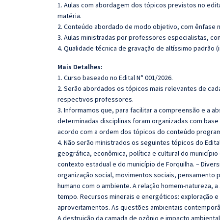
1. Aulas com abordagem dos tópicos previstos no edita
matéria.
2. Conteúdo abordado de modo objetivo, com ênfase n
3. Aulas ministradas por professores especialistas, co
4. Qualidade técnica de gravação de altíssimo padrão (
Mais Detalhes:
1. Curso baseado no Edital N° 001/2026.
2. Serão abordados os tópicos mais relevantes de cada
respectivos professores.
3. Informamos que, para facilitar a compreensão e a a
determinadas disciplinas foram organizadas com base n
acordo com a ordem dos tópicos do conteúdo program
4. Não serão ministrados os seguintes tópicos do Edita
geográfica, econômica, política e cultural do município
contexto estadual e do município de Forquilha. – Diver
organização social, movimentos sociais, pensamento pol
humano com o ambiente. A relação homem-natureza, a 
tempo. Recursos minerais e energéticos: exploração e 
aproveitamentos. As questões ambientais contemporânea
A destruição da camada de ozônio e impacto ambiental