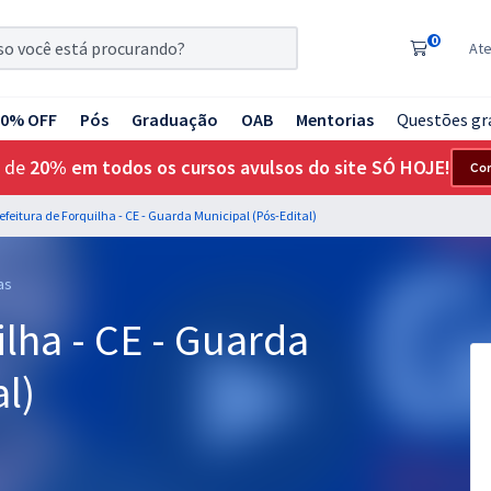
0
At
20% OFF
Pós
Graduação
OAB
Mentorias
Questões gr
 de
20% em todos os cursos avulsos do site SÓ HOJE!
Co
efeitura de Forquilha - CE - Guarda Municipal (Pós-Edital)
as
ilha - CE - Guarda
l)