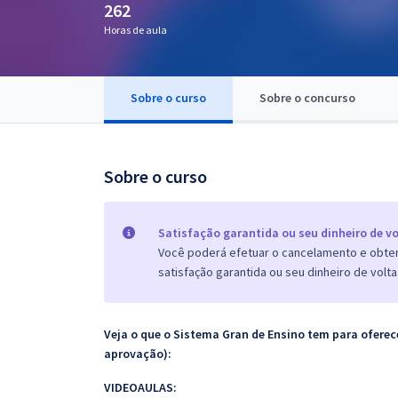
262
Pós
Horas de aula
Graduação
Sobre o curso
Sobre o concurso
OAB
Mentorias
Sobre o curso
Questões grátis
Conteúdo gratuito
Satisfação garantida ou seu dinheiro de vo
Você poderá efetuar o cancelamento e obter 
Blog
satisfação garantida ou seu dinheiro de volta
Aprovados
Veja o que o Sistema Gran de Ensino tem para ofer
Atendimento
aprovação):
VIDEOAULAS: