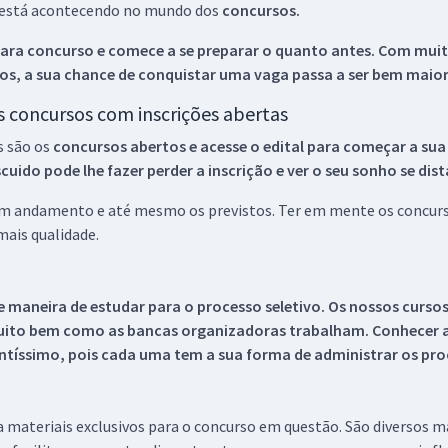
ue está acontecendo no mundo dos
concursos.
ara concurso e comece a se preparar o quanto antes. Com muita
os, a sua chance de conquistar uma vaga passa a ser bem maior
os concursos com inscrições abertas
s são os
concursos abertos e acesse o edital para começar a sua
ido pode lhe fazer perder a inscrição e ver o seu sonho se dis
 em andamento e até mesmo os previstos. Ter em mente os concurso
ais qualidade.
 maneira de estudar para o processo seletivo. Os nossos curso
uito bem como as bancas organizadoras trabalham. Conhecer a
tíssimo, pois cada uma tem a sua forma de administrar os proc
 a materiais exclusivos para o concurso em questão. São diversos 