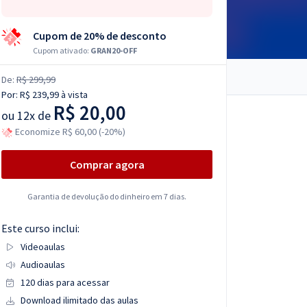
Cupom de 20% de desconto
Cupom ativado:
GRAN20-OFF
De:
R$ 299,99
Por:
R$ 239,99
à vista
R$ 20,00
ou
12x de
Economize R$ 60,00 (-20%)
Comprar agora
Garantia de devolução do dinheiro em 7 dias.
Este curso inclui:
Videoaulas
Audioaulas
120 dias para acessar
Download ilimitado das aulas