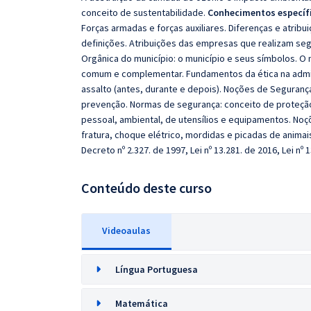
conceito de sustentabilidade.
Conhecimentos específ
Forças armadas e forças auxiliares. Diferenças e atrib
definições. Atribuições das empresas que realizam segu
Orgânica do município: o município e seus símbolos. O m
comum e complementar. Fundamentos da ética na admin
assalto (antes, durante e depois). Noções de Segurança
prevenção. Normas de segurança: conceito de proteçã
pessoal, ambiental, de utensílios e equipamentos. Noç
fratura, choque elétrico, mordidas e picadas de animai
Decreto nº 2.327. de 1997, Lei nº 13.281. de 2016, Lei nº 
Conteúdo deste curso
Videoaulas
Língua Portuguesa
Matemática