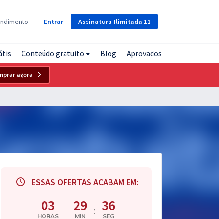
Assinatura
Ilimitada
11
endimento
Entrar
átis
Conteúdo gratuito
Blog
Aprovados
mprar agora
ESSAS OFERTAS ACABAM EM:
03
29
35
:
:
HORAS
MIN
SEG