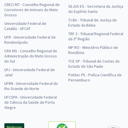
CRECI MT - Conselho Regional de
SEJUS ES - Secretaria da Justiça
Corretores de Imóveis do Mato
do Espírito Santo
Grosso
TJ BA - Tribunal de Justiça do
Universidade Federal de
Estado da Bahia
Catalão - UFCAT
TRF 3 - Tribunal Regional Federal
UFR - Universidade Federal de
da 3ª Região
Rondonópolis
MP RO - Ministério Público de
CRA MS - Conselho Regional de
Rondônia
Administração do Mato Grosso
do Sul
TCE SP - Tribunal de Contas do
Estado de São Paulo
UFJ - Universidade Federal de
Jataí
Politec PE - Polícia Científica de
Pernambuco
UFRN - Universidade Federal do
Rio Grande do Norte
UFCSPA - Universidade Federal
de Ciência da Saúde de Porto
Alegre