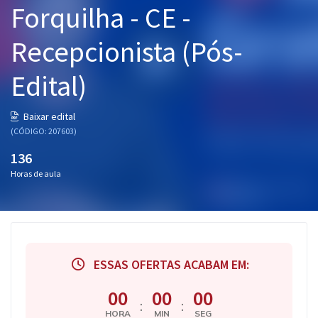
Forquilha - CE -
Pós
Recepcionista (Pós-
Graduação
Edital)
OAB
Mentorias
Baixar edital
(CÓDIGO: 207603)
Questões grátis
136
Horas de aula
Conteúdo gratuito
Blog
Aprovados
ESSAS OFERTAS ACABAM EM:
Atendimento
00
00
00
:
:
HORA
MIN
SEG