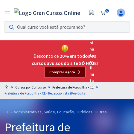
0
Assinatura Ilimitada 11
Acesso a todos os cursos. Teste grátis por 7 dias!
Assinatura OAB Até Passar
Acesso ilimitado a toda preparação para o Exame da
Desconto de
20% em todos os
Ordem, até você passar!
cursos avulsos do site SÓ HOJE!
Comprar agora
Residências Multiprofissionais
Preparação completa e intensiva para as principais
Cursos por Concurso
Prefeitura de Forquilha - CE
residências em saúde do Brasil
Prefeitura de Forquilha - CE - Recepcionista (Pós-Edital)
Concursos
CE - Administrativas, Saúde, Educação, Jurídicas, Outras
Assinatura Ilimitada
Prefeitura de
Cursos 20% OFF