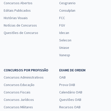
Concursos Abertos
Cesgranrio
Editais Publicados
Consulplan
Histórias Visuais
FCC
Notícias de Concursos
FGV
Questões de Concurso
Idecan
Selecon
Uniase
Vunesp
CONCURSOS POR PROFISSÃO
EXAME DE ORDEM
Concursos Administrativos
OAB
Concursos Educação
Prova OAB
Concursos Fiscais
Calendário OAB
Concursos Jurídicos
Questões OAB
Concursos Militares
Recursos OAB