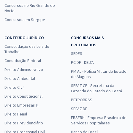
Concursos no Rio Grande do
Norte
Concursos em Sergipe
CONTEÚDO JURÍDICO
CONCURSOS MAIS
PROCURADOS
Consolidação das Leis do
Trabalho
SEDES
Constituição Federal
PC DF - DELTA
Direito Administrativo
PM AL - Polícia Militar do Estado
de Alagoas
Direito Ambiental
SEFAZ CE - Secretaria da
Direito Civil
Fazenda do Estado do Ceará
Direito Constitucional
PETROBRAS
Direito Empresarial
SEFAZ DF
Direito Penal
EBSERH - Empresa Brasileira de
Direito Previdenciário
Serviços Hospitalares
Direito Processual Civil
Banco do Brasil