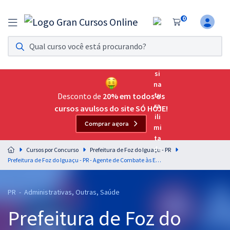
0
Assinatura Ilimitada 11
Acesso a todos os cursos. Teste grátis por 7 dias!
Assinatura OAB Até Passar
Acesso ilimitado a toda preparação para o Exame da
Desconto de
20% em todos os
Ordem, até você passar!
cursos avulsos do site SÓ HOJE!
Comprar agora
Residências Multiprofissionais
Preparação completa e intensiva para as principais
Cursos por Concurso
Prefeitura de Foz do Iguaçu - PR
residências em saúde do Brasil
Prefeitura de Foz do Iguaçu - PR - Agente de Combate às Endemias (Pós-Edital)
Concursos
PR - Administrativas, Outras, Saúde
Assinatura Ilimitada
Prefeitura de Foz do
Cursos 20% OFF