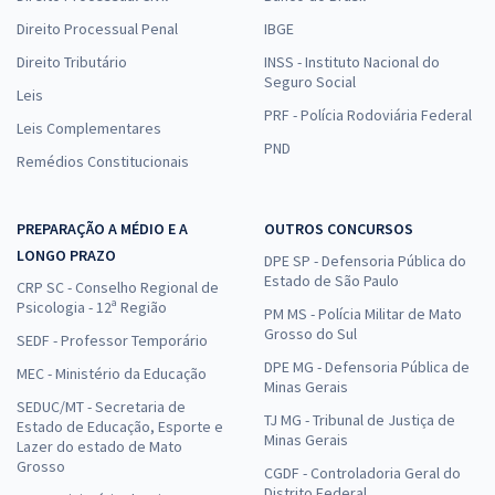
Direito Processual Penal
IBGE
Direito Tributário
INSS - Instituto Nacional do
Seguro Social
Leis
PRF - Polícia Rodoviária Federal
Leis Complementares
PND
Remédios Constitucionais
PREPARAÇÃO A MÉDIO E A
OUTROS CONCURSOS
LONGO PRAZO
DPE SP - Defensoria Pública do
Estado de São Paulo
CRP SC - Conselho Regional de
Psicologia - 12ª Região
PM MS - Polícia Militar de Mato
Grosso do Sul
SEDF - Professor Temporário
DPE MG - Defensoria Pública de
MEC - Ministério da Educação
Minas Gerais
SEDUC/MT - Secretaria de
TJ MG - Tribunal de Justiça de
Estado de Educação, Esporte e
Minas Gerais
Lazer do estado de Mato
Grosso
CGDF - Controladoria Geral do
Distrito Federal