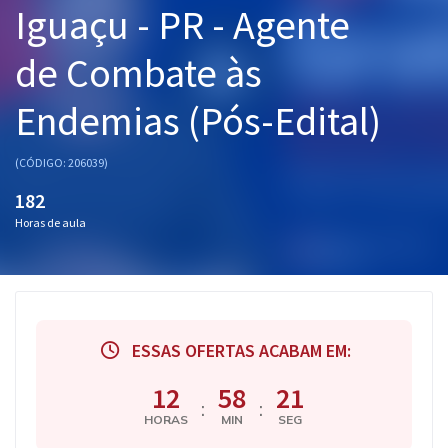
Iguaçu - PR - Agente
Pós
de Combate às
Graduação
Endemias (Pós-Edital)
OAB
Mentorias
(CÓDIGO: 206039)
182
Questões grátis
Horas de aula
Conteúdo gratuito
Blog
Aprovados
ESSAS OFERTAS ACABAM EM:
Atendimento
12
58
20
:
:
HORAS
MIN
SEG