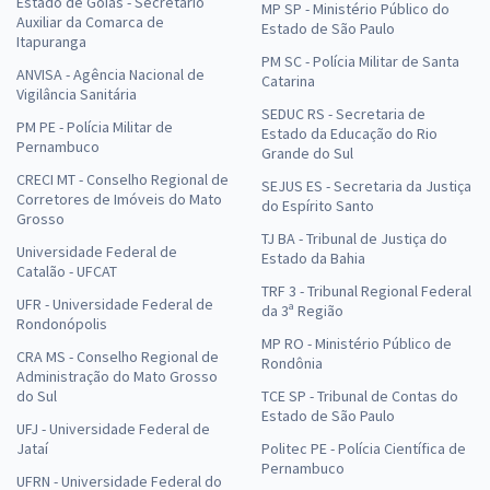
Estado de Goiás - Secretário
MP SP - Ministério Público do
Auxiliar da Comarca de
Estado de São Paulo
Itapuranga
PM SC - Polícia Militar de Santa
ANVISA - Agência Nacional de
Catarina
Vigilância Sanitária
SEDUC RS - Secretaria de
PM PE - Polícia Militar de
Estado da Educação do Rio
Pernambuco
Grande do Sul
CRECI MT - Conselho Regional de
SEJUS ES - Secretaria da Justiça
Corretores de Imóveis do Mato
do Espírito Santo
Grosso
TJ BA - Tribunal de Justiça do
Universidade Federal de
Estado da Bahia
Catalão - UFCAT
TRF 3 - Tribunal Regional Federal
UFR - Universidade Federal de
da 3ª Região
Rondonópolis
MP RO - Ministério Público de
CRA MS - Conselho Regional de
Rondônia
Administração do Mato Grosso
do Sul
TCE SP - Tribunal de Contas do
Estado de São Paulo
UFJ - Universidade Federal de
Jataí
Politec PE - Polícia Científica de
Pernambuco
UFRN - Universidade Federal do