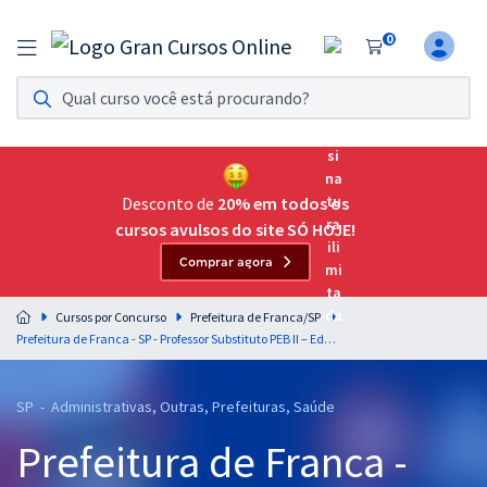
0
Assinatura Ilimitada 11
Acesso a todos os cursos. Teste grátis por 7 dias!
Assinatura OAB Até Passar
Acesso ilimitado a toda preparação para o Exame da
Desconto de
20% em todos os
Ordem, até você passar!
cursos avulsos do site SÓ HOJE!
Comprar agora
Residências Multiprofissionais
Preparação completa e intensiva para as principais
Cursos por Concurso
Prefeitura de Franca/SP
residências em saúde do Brasil
Prefeitura de Franca - SP - Professor Substituto PEB II – Educação Física
Concursos
SP - Administrativas, Outras, Prefeituras, Saúde
Assinatura Ilimitada
Prefeitura de Franca -
Cursos 20% OFF