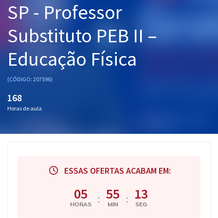
SP - Professor
Pós
Substituto PEB II –
Graduação
Educação Física
OAB
Mentorias
(CÓDIGO: 207596)
168
Questões grátis
Horas de aula
Conteúdo gratuito
Blog
Aprovados
ESSAS OFERTAS ACABAM EM:
Atendimento
05
55
13
:
:
HORAS
MIN
SEG