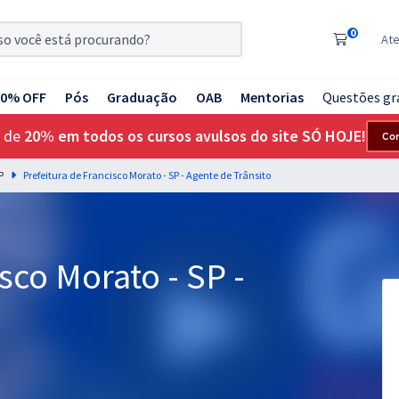
0
At
20% OFF
Pós
Graduação
OAB
Mentorias
Questões gr
 de
20% em todos os cursos avulsos do site SÓ HOJE!
Co
P
Prefeitura de Francisco Morato - SP - Agente de Trânsito
sco Morato - SP -