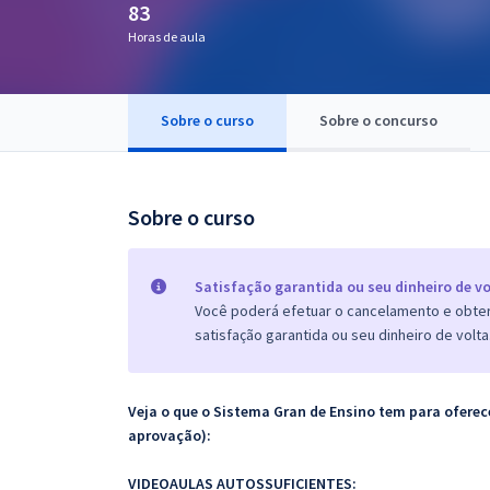
83
Pós
Horas de aula
Graduação
Sobre o curso
Sobre o concurso
OAB
Mentorias
Sobre o curso
Questões grátis
Conteúdo gratuito
Satisfação garantida ou seu dinheiro de vo
Você poderá efetuar o cancelamento e obter 
Blog
satisfação garantida ou seu dinheiro de volta
Aprovados
Veja o que o Sistema Gran de Ensino tem para ofer
Atendimento
aprovação):
VIDEOAULAS AUTOSSUFICIENTES: