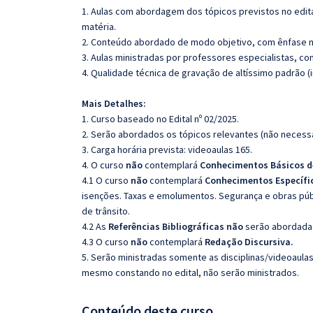
1. Aulas com abordagem dos tópicos previstos no edita
matéria.
2. Conteúdo abordado de modo objetivo, com ênfase n
3. Aulas ministradas por professores especialistas, co
4. Qualidade técnica de gravação de altíssimo padrão 
Mais Detalhes:
1. Curso baseado no Edital nº 02/2025.
2. Serão abordados os tópicos relevantes (não necessa
3. Carga horária prevista: videoaulas 165.
4. O curso
não
contemplará
Conhecimentos Básicos de
4.1 O curso
não
contemplará
Conhecimentos Específi
isenções. Taxas e emolumentos. Segurança e obras púb
de trânsito.
4.2 As
Referências Bibliográficas não
serão abordadas
4.3 O curso
não
contemplará
Redação Discursiva.
5. Serão ministradas somente as disciplinas/videoaula
mesmo constando no edital, não serão ministrados.
Conteúdo deste curso