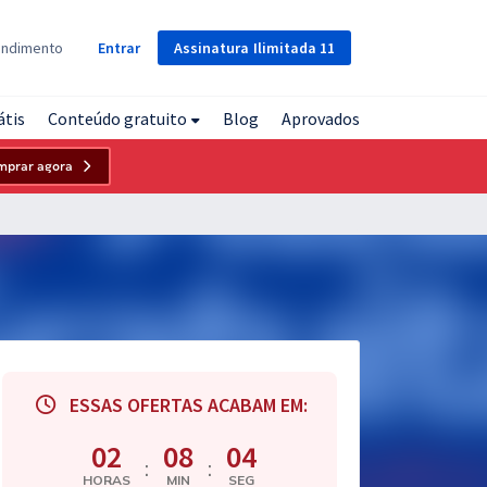
Assinatura
Ilimitada
11
endimento
Entrar
átis
Conteúdo gratuito
Blog
Aprovados
mprar agora
ESSAS OFERTAS ACABAM EM:
02
08
03
:
:
HORAS
MIN
SEG