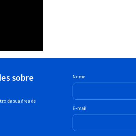
des sobre
Nome
ro da sua área de
E-mail