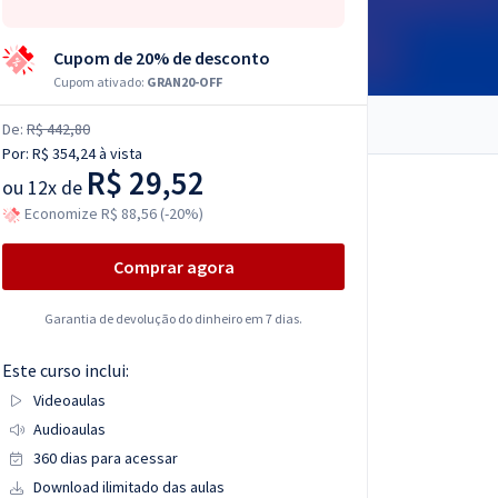
Cupom de 20% de desconto
Cupom ativado:
GRAN20-OFF
De:
R$ 442,80
Por:
R$ 354,24
à vista
R$ 29,52
ou
12x de
Economize R$ 88,56 (-20%)
Comprar agora
Garantia de devolução do dinheiro em 7 dias.
Este curso inclui:
Videoaulas
Audioaulas
360 dias para acessar
Download ilimitado das aulas