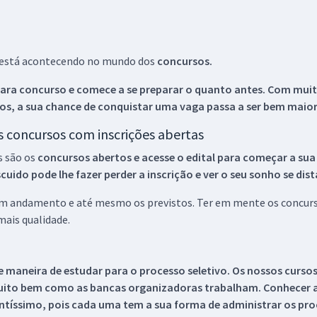
ue está acontecendo no mundo dos
concursos.
ara concurso e comece a se preparar o quanto antes. Com muita
os, a sua chance de conquistar uma vaga passa a ser bem maior
os concursos com inscrições abertas
s são os
concursos abertos e acesse o edital para começar a sua
ido pode lhe fazer perder a inscrição e ver o seu sonho se dis
 em andamento e até mesmo os previstos. Ter em mente os concurso
ais qualidade.
 maneira de estudar para o processo seletivo. Os nossos curso
uito bem como as bancas organizadoras trabalham. Conhecer a
tíssimo, pois cada uma tem a sua forma de administrar os proc