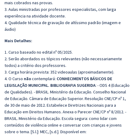
mais cobrados nas provas.
3. Aulas ministradas por professores especialistas, com larga
experiência na atividade docente.
4. Qualidade técnica de gravação de altíssimo padrão (imagem e
áudio)
Mais Detalhes:
1. Curso baseado no edital nº 05/2025.
2. Serão abordados os tópicos relevantes (não necessariamente
todos) a critério dos professores.
3. Carga horária prevista: 352 videoaulas (aproximadamente).
4. O Curso
não
contemplará:
CONHECIMENTOS BÁSICOS DE
LEGISLAÇÃO MUNICIPAL. BIBLIOGRAFIA SUGERIDA
: - ODS 4 (Educação
de Qualidades). - BRASIL. Ministério da Educação. Conselho Nacional
de Educação. Câmara de Educação Superior. Resolução CNE/CP nº 1,
de 30 de maio de 2012. Estabelece Diretrizes Nacionais para a
Educação em Direitos Humanos. Anexa o Parecer CNE/CP nº 8/2012. -
BRASIL. Ministério da Educação. Escola segura: como lidar com
conteúdos de violência online e conversar com crianças e jovens
sobre o tema. [S.l.]: MEC, [s.d.]. Disponível em: