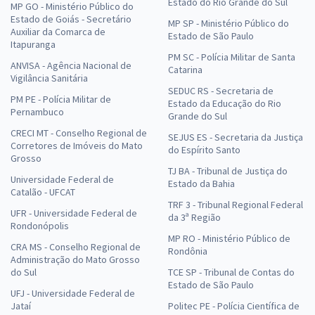
Estado do Rio Grande do Sul
MP GO - Ministério Público do
Estado de Goiás - Secretário
MP SP - Ministério Público do
Auxiliar da Comarca de
Estado de São Paulo
Itapuranga
PM SC - Polícia Militar de Santa
ANVISA - Agência Nacional de
Catarina
Vigilância Sanitária
SEDUC RS - Secretaria de
PM PE - Polícia Militar de
Estado da Educação do Rio
Pernambuco
Grande do Sul
CRECI MT - Conselho Regional de
SEJUS ES - Secretaria da Justiça
Corretores de Imóveis do Mato
do Espírito Santo
Grosso
TJ BA - Tribunal de Justiça do
Universidade Federal de
Estado da Bahia
Catalão - UFCAT
TRF 3 - Tribunal Regional Federal
UFR - Universidade Federal de
da 3ª Região
Rondonópolis
MP RO - Ministério Público de
CRA MS - Conselho Regional de
Rondônia
Administração do Mato Grosso
do Sul
TCE SP - Tribunal de Contas do
Estado de São Paulo
UFJ - Universidade Federal de
Jataí
Politec PE - Polícia Científica de