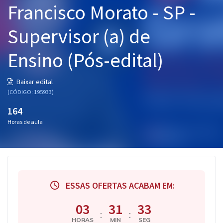
Francisco Morato - SP -
Pós
Supervisor (a) de
Graduação
Ensino (Pós-edital)
OAB
Mentorias
Baixar edital
(CÓDIGO: 195933)
Questões grátis
164
Horas de aula
Conteúdo gratuito
Blog
Aprovados
ESSAS OFERTAS ACABAM EM:
Atendimento
03
31
32
:
:
HORAS
MIN
SEG