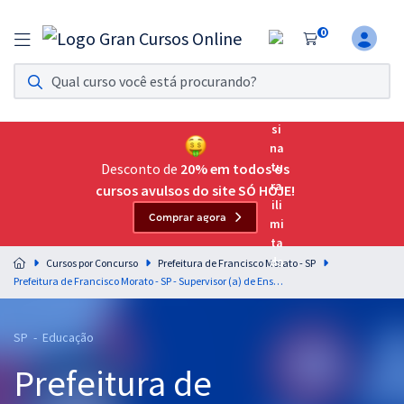
0
Assinatura Ilimitada 11
Acesso a todos os cursos. Teste grátis por 7 dias!
Assinatura OAB Até Passar
Acesso ilimitado a toda preparação para o Exame da
Desconto de
20% em todos os
Ordem, até você passar!
cursos avulsos do site SÓ HOJE!
Comprar agora
Residências Multiprofissionais
Preparação completa e intensiva para as principais
Cursos por Concurso
Prefeitura de Francisco Morato - SP
residências em saúde do Brasil
Prefeitura de Francisco Morato - SP - Supervisor (a) de Ensino (Pós-edital)
Concursos
SP - Educação
Assinatura Ilimitada
Prefeitura de
Cursos 20% OFF