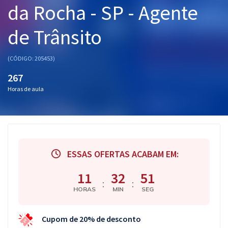
da Rocha - SP - Agente
Pós
de Trânsito
Graduação
OAB
(CÓDIGO: 205453)
267
Mentorias
Horas de aula
Questões grátis
Conteúdo gratuito
Blog
ESSAS OFERTAS ACABAM EM:
Aprovados
11
32
50
:
:
HORAS
MIN
SEG
Atendimento
Cupom de 20% de desconto