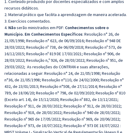
1. Conteúdo produzido por docentes especializados e com amplos
recursos didáticos.
2. Material prático que facilita a aprendizagem de maneira acelerada.
3. Exercícios comentados.
4.
Não
serão ministrados em PDF:
Conhecimentos sobre o
Município. Em Conhecimentos Específicos
: Resolução n° 26, de
21/05/1998; Resolução n° 623, de 06/09/2016; Resolução nº 948 DE
28/03/2022; Resolução nº 738, de 06/09/2018; Resolução nº 573, de
16/12/2015; Resolução nº 819 DE 17/03/2021; Resolução nº 906, de
28/03/2022; Resolução n,º 926, de 28/03/2022; Resolução nº 951, de
29/03/2022; As resoluções do CONTRAN e suas alterações,
relacionadas a seguir: Resolução n° 24, de 21/05/1998; Resolução
n°36, de 21/05/1998; Resolução n°110, de 24/02/2000; Resolução n°
432, de 23/01/2013; Resolução n°508, de 27/11/2014; Resolução n°
789, de 18/06/20; Resolução n° 798, de 02/09/2020; Resolução nº 810
(Exceto art. 14), de 15/12/2020; Resolução nº 882, de 13/12/2021;
Resolução nº 911, de 28/03/2022; Resolução nº 912, de 28/03/2022;
Resolução nº 918, de 28/03/2022; Resolução nº 940 de 28/03/2022;
Resolução nº 965 de 17/05/2022; Resolução nº 969, de 20/06/2022;
Resolução nº 973, de 18/07/2022; Resolução nº 973 DE 18/07/2022 :
MBST Volume I - Sinalização Vertical de Regulamentação (Anexo I) e