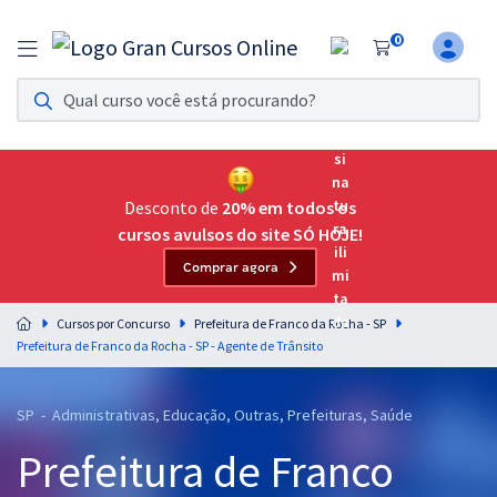
0
Assinatura Ilimitada 11
Acesso a todos os cursos. Teste grátis por 7 dias!
Assinatura OAB Até Passar
Acesso ilimitado a toda preparação para o Exame da
Desconto de
20% em todos os
Ordem, até você passar!
cursos avulsos do site SÓ HOJE!
Comprar agora
Residências Multiprofissionais
Preparação completa e intensiva para as principais
Cursos por Concurso
Prefeitura de Franco da Rocha - SP
residências em saúde do Brasil
Prefeitura de Franco da Rocha - SP - Agente de Trânsito
Concursos
SP - Administrativas, Educação, Outras, Prefeituras, Saúde
Assinatura Ilimitada
Prefeitura de Franco
Cursos 20% OFF