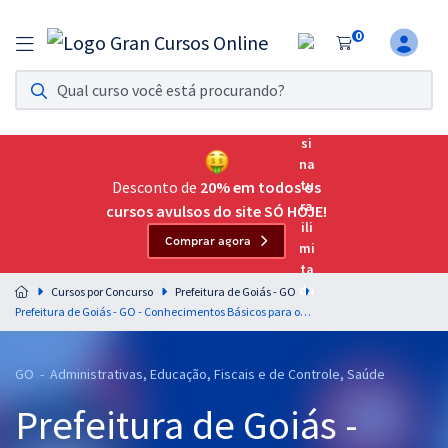
0
Assinatura Ilimitada 11
Acesso a todos os cursos. Teste grátis por 7 dias!
Assinatura OAB Até Passar
Acesso ilimitado a toda preparação para o Exame da
Desconto de
20% em todos os
Ordem, até você passar!
cursos avulsos do site SÓ HOJE!
Comprar agora
Residências Multiprofissionais
Preparação completa e intensiva para as principais
Cursos por Concurso
Prefeitura de Goiás - GO
residências em saúde do Brasil
Prefeitura de Goiás - GO - Conhecimentos Básicos para os Cargos de Nível Médio com a Equipe Gran (Pré-edital)
Concursos
GO - Administrativas, Educação, Fiscais e de Controle, Saúde
Assinatura Ilimitada
Prefeitura de Goiás -
Cursos 20% OFF