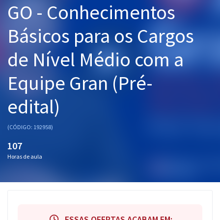
GO - Conhecimentos
Pós
Básicos para os Cargos
Graduação
de Nível Médio com a
OAB
Equipe Gran (Pré-
Mentorias
edital)
Questões grátis
Conteúdo gratuito
(CÓDIGO: 192958)
Blog
107
Horas de aula
Aprovados
Atendimento
ESSAS OFERTAS ACABAM EM: