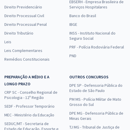
EBSERH - Empresa Brasileira de
Direito Previdenciário
Serviços Hospitalares
Direito Processual Civil
Banco do Brasil
Direito Processual Penal
IBGE
Direito Tributário
INSS - Instituto Nacional do
Seguro Social
Leis
PRF - Polícia Rodoviária Federal
Leis Complementares
PND
Remédios Constitucionais
PREPARAÇÃO A MÉDIO E A
OUTROS CONCURSOS
LONGO PRAZO
DPE SP - Defensoria Pública do
Estado de São Paulo
CRP SC - Conselho Regional de
Psicologia - 12ª Região
PM MS - Polícia Militar de Mato
Grosso do Sul
SEDF - Professor Temporário
DPE MG - Defensoria Pública de
MEC - Ministério da Educação
Minas Gerais
SEDUC/MT - Secretaria de
TJ MG - Tribunal de Justiça de
Estado de Educação, Esporte e