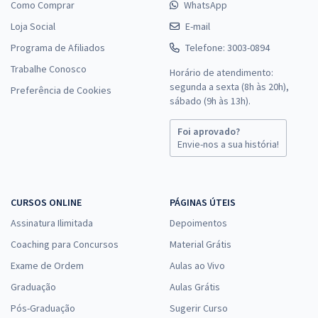
Como Comprar
WhatsApp
Loja Social
E-mail
Programa de Afiliados
Telefone: 3003-0894
Trabalhe Conosco
Horário de atendimento:
segunda a sexta (8h às 20h),
Preferência de Cookies
sábado (9h às 13h).
Foi aprovado?
Envie-nos a sua história!
CURSOS ONLINE
PÁGINAS ÚTEIS
Assinatura Ilimitada
Depoimentos
Coaching para Concursos
Material Grátis
Exame de Ordem
Aulas ao Vivo
Graduação
Aulas Grátis
Pós-Graduação
Sugerir Curso