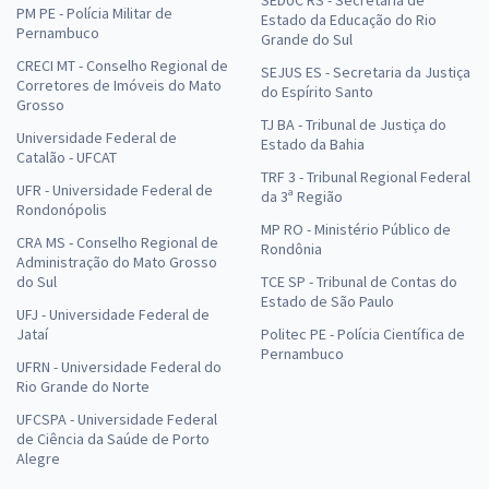
PM PE - Polícia Militar de
Estado da Educação do Rio
Pernambuco
Grande do Sul
CRECI MT - Conselho Regional de
SEJUS ES - Secretaria da Justiça
Corretores de Imóveis do Mato
do Espírito Santo
Grosso
TJ BA - Tribunal de Justiça do
Universidade Federal de
Estado da Bahia
Catalão - UFCAT
TRF 3 - Tribunal Regional Federal
UFR - Universidade Federal de
da 3ª Região
Rondonópolis
MP RO - Ministério Público de
CRA MS - Conselho Regional de
Rondônia
Administração do Mato Grosso
do Sul
TCE SP - Tribunal de Contas do
Estado de São Paulo
UFJ - Universidade Federal de
Jataí
Politec PE - Polícia Científica de
Pernambuco
UFRN - Universidade Federal do
Rio Grande do Norte
UFCSPA - Universidade Federal
de Ciência da Saúde de Porto
Alegre