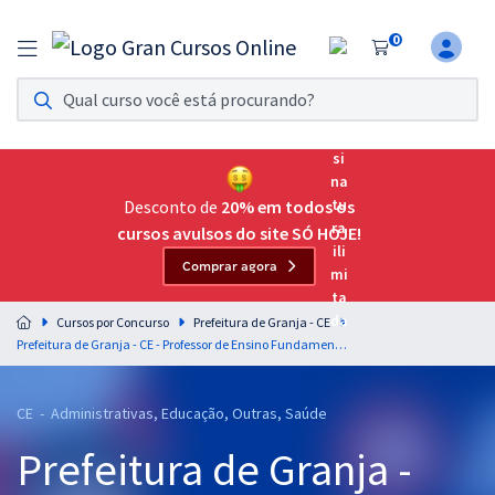
0
Assinatura Ilimitada 11
Acesso a todos os cursos. Teste grátis por 7 dias!
Assinatura OAB Até Passar
Acesso ilimitado a toda preparação para o Exame da
Desconto de
20% em todos os
Ordem, até você passar!
cursos avulsos do site SÓ HOJE!
Comprar agora
Residências Multiprofissionais
Preparação completa e intensiva para as principais
Cursos por Concurso
Prefeitura de Granja - CE
residências em saúde do Brasil
Prefeitura de Granja - CE - Professor de Ensino Fundamental II - Matemática (Sede Urbana)
Concursos
CE - Administrativas, Educação, Outras, Saúde
Assinatura Ilimitada
Prefeitura de Granja -
Cursos 20% OFF