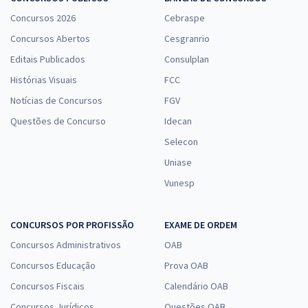
Concursos 2026
Cebraspe
Concursos Abertos
Cesgranrio
Editais Publicados
Consulplan
Histórias Visuais
FCC
Notícias de Concursos
FGV
Questões de Concurso
Idecan
Selecon
Uniase
Vunesp
CONCURSOS POR PROFISSÃO
EXAME DE ORDEM
Concursos Administrativos
OAB
Concursos Educação
Prova OAB
Concursos Fiscais
Calendário OAB
Concursos Jurídicos
Questões OAB