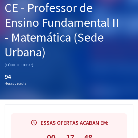
CE - Professor de
Pós
Ensino Fundamental II
Graduação
- Matemática (Sede
OAB
Urbana)
Mentorias
Questões grátis
(CÓDIGO: 180537)
94
Conteúdo gratuito
Horas de aula
Blog
Aprovados
Atendimento
ESSAS OFERTAS ACABAM EM:
00
17
47