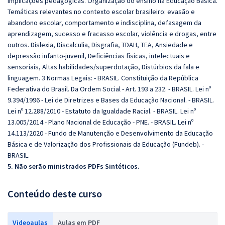
implicações pedagógicas. Organização do ensino na Educação Básica.
Temáticas relevantes no contexto escolar brasileiro: evasão e
abandono escolar, comportamento e indisciplina, defasagem da
aprendizagem, sucesso e fracasso escolar, violência e drogas, entre
outros. Dislexia, Discalculia, Disgrafia, TDAH, TEA, Ansiedade e
depressão infanto-juvenil, Deficiências físicas, intelectuais e
sensoriais, Altas habilidades/superdotação, Distúrbios da fala e
linguagem. 3 Normas Legais: - BRASIL. Constituição da República
Federativa do Brasil. Da Ordem Social - Art. 193 a 232. - BRASIL. Lei nº
9.394/1996 - Lei de Diretrizes e Bases da Educação Nacional. - BRASIL.
Lei nº 12.288/2010 - Estatuto da Igualdade Racial. - BRASIL. Lei nº
13.005/2014 - Plano Nacional de Educação - PNE. - BRASIL. Lei nº
14.113/2020 - Fundo de Manutenção e Desenvolvimento da Educação
Básica e de Valorização dos Profissionais da Educação (Fundeb). -
BRASIL.
5. Não serão ministrados PDFs Sintéticos.
Conteúdo deste curso
Videoaulas
Aulas em PDF