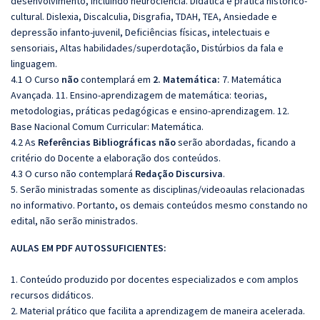
desenvolvimento, incluindo neurociência. Didática e prática histórico-
cultural. Dislexia, Discalculia, Disgrafia, TDAH, TEA, Ansiedade e
depressão infanto-juvenil, Deficiências físicas, intelectuais e
sensoriais, Altas habilidades/superdotação, Distúrbios da fala e
linguagem.
4.1 O Curso
não
contemplará em
2. Matemática:
7. Matemática
Avançada. 11. Ensino-aprendizagem de matemática: teorias,
metodologias, práticas pedagógicas e ensino-aprendizagem. 12.
Base Nacional Comum Curricular: Matemática.
4.2 As
Referências
Bibliográficas
não
serão abordadas, ficando a
critério do Docente a elaboração dos conteúdos.
4.3 O curso não contemplará
Redação
Discursiva
.
5. Serão ministradas somente as disciplinas/videoaulas relacionadas
no informativo. Portanto, os demais conteúdos mesmo constando no
edital, não serão ministrados.
AULAS EM PDF AUTOSSUFICIENTES:
1. Conteúdo produzido por docentes especializados e com amplos
recursos didáticos.
2. Material prático que facilita a aprendizagem de maneira acelerada.