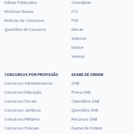
Editais Publicados
Consulplan
Histórias Visuais
FCC
Notícias de Concursos
FGV
Questões de Concurso
Idecan
Selecon
Uniase
Vunesp
CONCURSOS POR PROFISSÃO
EXAME DE ORDEM
Concursos Administrativos
OAB
Concursos Educação
Prova OAB
Concursos Fiscais
Calendário OAB
Concursos Jurídicos
Questões OAB
Concursos Militares
Recursos OAB
Concursos Policiais
Exame de Ordem