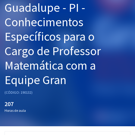
Guadalupe - PI -
Pós
Conhecimentos
Graduação
Específicos para o
OAB
Cargo de Professor
Mentorias
Matemática com a
Questões grátis
Conteúdo gratuito
Equipe Gran
Blog
(CÓDIGO: 190132)
Aprovados
207
Horas de aula
Atendimento