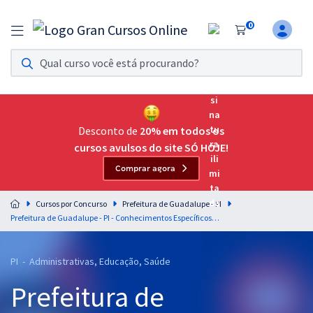
0
Assinatura Ilimitada 11
Acesso a todos os cursos. Teste grátis por 7 dias!
Assinatura OAB Até Passar
Acesso ilimitado a toda preparação para o Exame da
Desconto de
20% em todos os
Ordem, até você passar!
cursos avulsos do site SÓ HOJE!
Comprar agora
Residências Multiprofissionais
Preparação completa e intensiva para as principais
Cursos por Concurso
Prefeitura de Guadalupe - PI
residências em saúde do Brasil
Prefeitura de Guadalupe - PI - Conhecimentos Específicos para o Cargo de Professor Matemática com a Equipe Gran
Concursos
PI - Administrativas, Educação, Saúde
Assinatura Ilimitada
Prefeitura de
Cursos 20% OFF