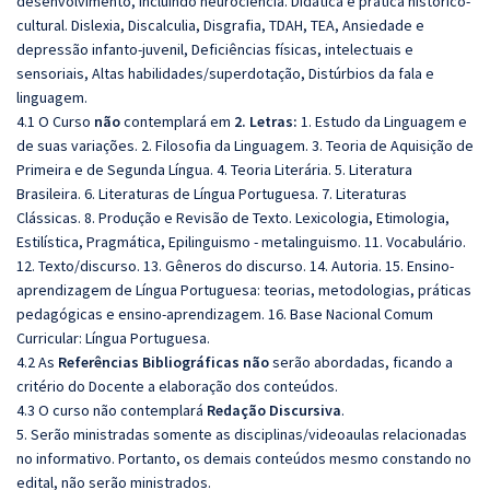
desenvolvimento, incluindo neurociência. Didática e prática histórico-
cultural. Dislexia, Discalculia, Disgrafia, TDAH, TEA, Ansiedade e
depressão infanto-juvenil, Deficiências físicas, intelectuais e
sensoriais, Altas habilidades/superdotação, Distúrbios da fala e
linguagem.
4.1 O Curso
não
contemplará em
2. Letras:
1. Estudo da Linguagem e
de suas variações. 2. Filosofia da Linguagem. 3. Teoria de Aquisição de
Primeira e de Segunda Língua. 4. Teoria Literária. 5. Literatura
Brasileira. 6. Literaturas de Língua Portuguesa. 7. Literaturas
Clássicas. 8. Produção e Revisão de Texto. Lexicologia, Etimologia,
Estilística, Pragmática, Epilinguismo - metalinguismo. 11. Vocabulário.
12. Texto/discurso. 13. Gêneros do discurso. 14. Autoria. 15. Ensino-
aprendizagem de Língua Portuguesa: teorias, metodologias, práticas
pedagógicas e ensino-aprendizagem. 16. Base Nacional Comum
Curricular: Língua Portuguesa.
4.2 As
Referências
Bibliográficas
não
serão abordadas, ficando a
critério do Docente a elaboração dos conteúdos.
4.3 O curso não contemplará
Redação
Discursiva
.
5. Serão ministradas somente as disciplinas/videoaulas relacionadas
no informativo. Portanto, os demais conteúdos mesmo constando no
edital, não serão ministrados.