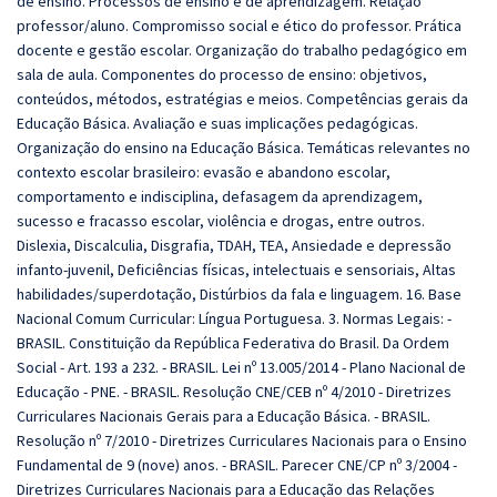
de ensino. Processos de ensino e de aprendizagem. Relação
professor/aluno. Compromisso social e ético do professor. Prática
docente e gestão escolar. Organização do trabalho pedagógico em
sala de aula. Componentes do processo de ensino: objetivos,
conteúdos, métodos, estratégias e meios. Competências gerais da
Educação Básica. Avaliação e suas implicações pedagógicas.
Organização do ensino na Educação Básica. Temáticas relevantes no
contexto escolar brasileiro: evasão e abandono escolar,
comportamento e indisciplina, defasagem da aprendizagem,
sucesso e fracasso escolar, violência e drogas, entre outros.
Dislexia, Discalculia, Disgrafia, TDAH, TEA, Ansiedade e depressão
infanto-juvenil, Deficiências físicas, intelectuais e sensoriais, Altas
habilidades/superdotação, Distúrbios da fala e linguagem. 16. Base
Nacional Comum Curricular: Língua Portuguesa. 3. Normas Legais: -
BRASIL. Constituição da República Federativa do Brasil. Da Ordem
Social - Art. 193 a 232. - BRASIL. Lei nº 13.005/2014 - Plano Nacional de
Educação - PNE. - BRASIL. Resolução CNE/CEB nº 4/2010 - Diretrizes
Curriculares Nacionais Gerais para a Educação Básica. - BRASIL.
Resolução nº 7/2010 - Diretrizes Curriculares Nacionais para o Ensino
Fundamental de 9 (nove) anos. - BRASIL. Parecer CNE/CP nº 3/2004 -
Diretrizes Curriculares Nacionais para a Educação das Relações