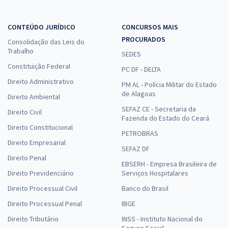
CONTEÚDO JURÍDICO
CONCURSOS MAIS
PROCURADOS
Consolidação das Leis do
Trabalho
SEDES
Constituição Federal
PC DF - DELTA
Direito Administrativo
PM AL - Polícia Militar do Estado
de Alagoas
Direito Ambiental
SEFAZ CE - Secretaria da
Direito Civil
Fazenda do Estado do Ceará
Direito Constitucional
PETROBRAS
Direito Empresarial
SEFAZ DF
Direito Penal
EBSERH - Empresa Brasileira de
Direito Previdenciário
Serviços Hospitalares
Direito Processual Civil
Banco do Brasil
Direito Processual Penal
IBGE
Direito Tributário
INSS - Instituto Nacional do
Seguro Social