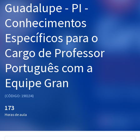
Guadalupe - PI -
Pós
Conhecimentos
Graduação
Específicos para o
OAB
Cargo de Professor
Mentorias
Português com a
Questões grátis
Conteúdo gratuito
Equipe Gran
Blog
(CÓDIGO: 190134)
Aprovados
173
Horas de aula
Atendimento