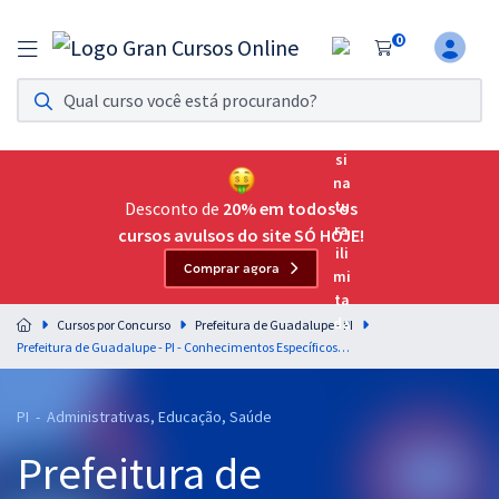
0
Assinatura Ilimitada 11
Acesso a todos os cursos. Teste grátis por 7 dias!
Assinatura OAB Até Passar
Acesso ilimitado a toda preparação para o Exame da
Desconto de
20% em todos os
Ordem, até você passar!
cursos avulsos do site SÓ HOJE!
Comprar agora
Residências Multiprofissionais
Preparação completa e intensiva para as principais
Cursos por Concurso
Prefeitura de Guadalupe - PI
residências em saúde do Brasil
Prefeitura de Guadalupe - PI - Conhecimentos Específicos para o Cargo de Professor Português com a Equipe Gran
Concursos
PI - Administrativas, Educação, Saúde
Assinatura Ilimitada
Prefeitura de
Cursos 20% OFF