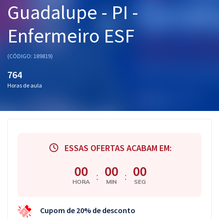
Guadalupe - PI -
Pós
Enfermeiro ESF
Graduação
OAB
(CÓDIGO: 189819)
764
Mentorias
Horas de aula
Questões grátis
Conteúdo gratuito
Blog
ESSAS OFERTAS ACABAM EM:
Aprovados
00
00
00
:
:
HORA
MIN
SEG
Atendimento
Cupom de 20% de desconto