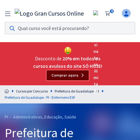
0
Assinatura Ilimitada 11
Acesso a todos os cursos. Teste grátis por 7 dias!
Assinatura OAB Até Passar
Acesso ilimitado a toda preparação para o Exame da
Desconto de
20% em todos os
Ordem, até você passar!
cursos avulsos do site SÓ HOJE!
Comprar agora
Residências Multiprofissionais
Preparação completa e intensiva para as principais
Cursos por Concurso
Prefeitura de Guadalupe - PI
residências em saúde do Brasil
Prefeitura de Guadalupe - PI - Enfermeiro ESF
Concursos
PI - Administrativas, Educação, Saúde
Assinatura Ilimitada
Prefeitura de
Cursos 20% OFF