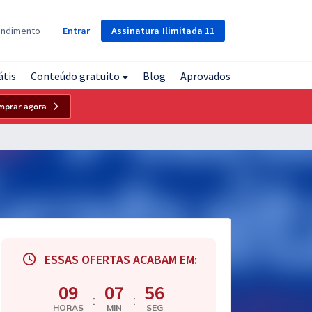
Assinatura
Ilimitada
11
endimento
Entrar
átis
Conteúdo gratuito
Blog
Aprovados
mprar agora
ESSAS OFERTAS ACABAM EM:
09
07
55
:
:
HORAS
MIN
SEG