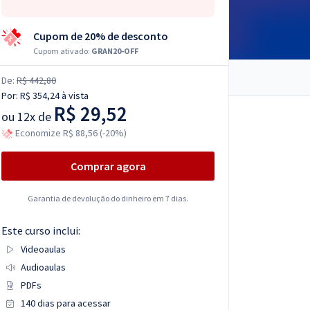
Cupom de 20% de desconto
Cupom ativado:
GRAN20-OFF
De:
R$ 442,80
Por:
R$ 354,24
à vista
R$ 29,52
ou
12x de
Economize R$ 88,56 (-20%)
Comprar agora
Garantia de devolução do dinheiro em 7 dias.
Este curso inclui:
Videoaulas
Audioaulas
PDFs
140 dias para acessar