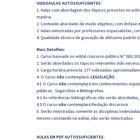
VIDEOAULAS AUTOSSUFICIENTES:
1. Aulas com abordagem dos tópicos previstos no edita
matéria.
2. Conteúdo abordado de modo objetivo, com ênfase n
3. Aulas ministradas por professores especialistas, co
4. Qualidade técnica de gravação de altíssimo padrão 
Mais Detalhes:
1. Curso baseado no edital concurso público N.º 001/202
2. Serão abordados os tópicos relevantes (não necessa
3. Carga horária prevista: 277 videoaulas (aproximadam
4. O Curso
não
contemplará:
LEGISLAÇÃO.
4.1 O Curso
não
contemplará em conhecimentos espec
públicas.
Sugestões e Bibliografias.
4.2 As referências bibliográficas não serão abordadas,
4.3 O curso
não
contemplará Redação discursiva.
5. Serão ministradas somente as disciplinas/videoaula
mesmo constando no edital, não serão ministrados.
AULAS EM PDF AUTOSSUFICIENTES: