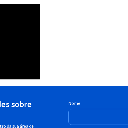
des sobre
Nome
ro da sua área de