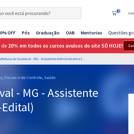
0
At
20% OFF
Pós
Graduação
OAB
Mentorias
Questões gr
 de
20% em todos os cursos avulsos do site SÓ HOJE!
Co
Prefeitura de Guidoval - MG - Assistente Administrativo (Pós-Edital)
s, Fiscais e de Controle, Saúde
al - MG - Assistente
Edital)