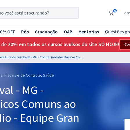
0
At
20% OFF
Pós
Graduação
OAB
Mentorias
Questões gr
 de
20% em todos os cursos avulsos do site SÓ HOJE!
Co
Prefeitura de Guidoval - MG - Conhecimentos Básicos Comuns ao cargos de Nível Médio - Equipe Gran (Pós-Edital)
s, Fiscais e de Controle, Saúde
val - MG -
icos Comuns ao
io - Equipe Gran