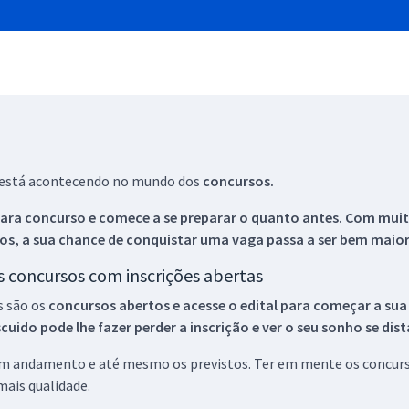
ue está acontecendo no mundo dos
concursos.
ara concurso e comece a se preparar o quanto antes. Com muita
os, a sua chance de conquistar uma vaga passa a ser bem maior
os concursos com inscrições abertas
s são os
concursos abertos e acesse o edital para começar a sua
ido pode lhe fazer perder a inscrição e ver o seu sonho se dis
 em andamento e até mesmo os previstos. Ter em mente os concurso
ais qualidade.