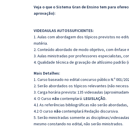
Veja o que o Sistema Gran de Ensino tem para ofer
aprovação):
VIDEOAULAS AUTOSSUFICIENTES:
1. Aulas com abordagem dos tópicos previstos no edita
matéria.
2. Conteúdo abordado de modo objetivo, com ênfase n
3. Aulas ministradas por professores especialistas, co
4. Qualidade técnica de gravação de altíssimo padrão 
Mais Detalhes:
1. Curso baseado no edital concurso público N.º 001/202
2. Serão abordados os tópicos relevantes (não necessa
3. Carga horária prevista: 135 videoaulas (aproximadam
4. O Curso
não
contemplará:
LEGISLAÇÃO.
4.1 As referências bibliográficas não serão abordadas,
4.2 O curso
não
contemplará Redação discursiva.
5. Serão ministradas somente as disciplinas/videoaula
mesmo constando no edital, não serão ministrados.