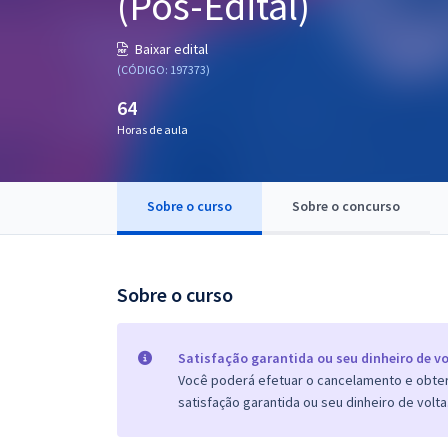
(Pós-Edital)
Pós
Baixar edital
Graduação
(CÓDIGO: 197373)
64
OAB
Horas de aula
Mentorias
Sobre o curso
Sobre o concurso
Questões grátis
Conteúdo gratuito
Blog
Sobre o curso
Aprovados
Satisfação garantida ou seu dinheiro de vo
Você poderá efetuar o cancelamento e obter 
Atendimento
satisfação garantida ou seu dinheiro de volta