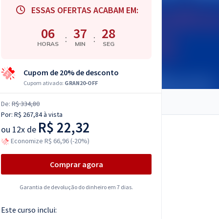
ESSAS OFERTAS ACABAM EM:
06
37
27
:
:
HORAS
MIN
SEG
Cupom de 20% de desconto
Cupom ativado:
GRAN20-OFF
De:
R$ 334,80
Por:
R$ 267,84
à vista
R$ 22,32
ou
12x de
Economize R$ 66,96 (-20%)
Comprar agora
Garantia de devolução do dinheiro em 7 dias.
Este curso inclui: