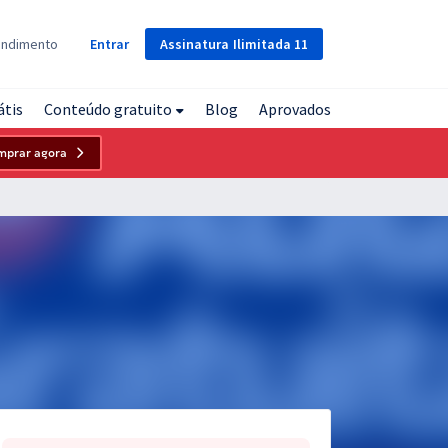
Assinatura
Ilimitada
11
endimento
Entrar
átis
Conteúdo gratuito
Blog
Aprovados
mprar agora