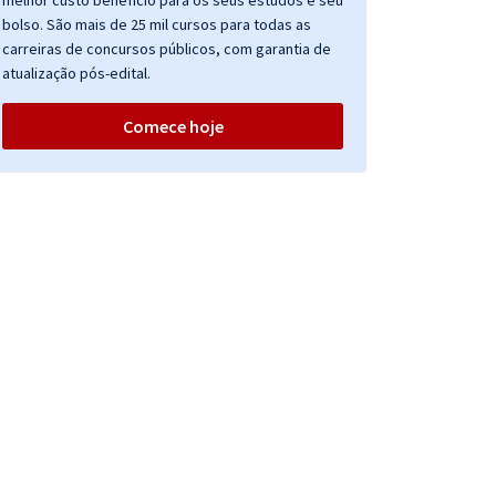
melhor custo benefício para os seus estudos e seu
bolso. São mais de 25 mil cursos para todas as
carreiras de concursos públicos, com garantia de
atualização pós-edital.
Comece hoje