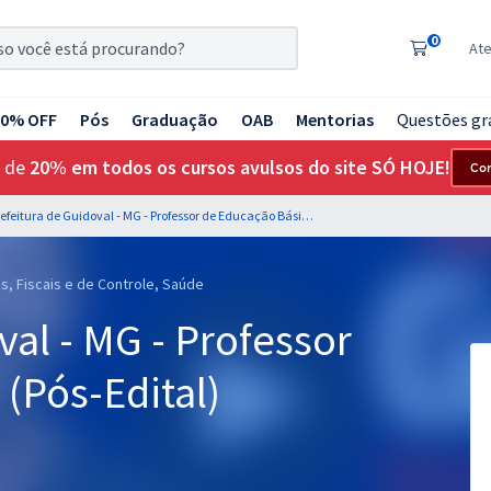
0
At
20% OFF
Pós
Graduação
OAB
Mentorias
Questões gr
 de
20% em todos os cursos avulsos do site SÓ HOJE!
Co
Prefeitura de Guidoval - MG - Professor de Educação Básica (Pós-Edital)
s, Fiscais e de Controle, Saúde
val - MG - Professor
(Pós-Edital)