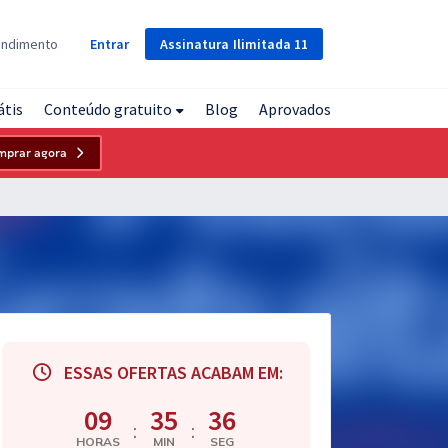
Assinatura
Ilimitada
11
endimento
Entrar
átis
Conteúdo gratuito
Blog
Aprovados
mprar agora
ESSAS OFERTAS ACABAM EM:
09
35
35
:
:
HORAS
MIN
SEG