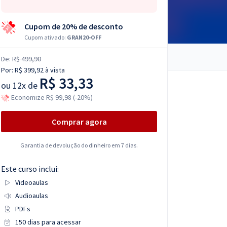
Cupom de 20% de desconto
Cupom ativado:
GRAN20-OFF
De:
R$ 499,90
Por:
R$ 399,92
à vista
R$ 33,33
ou
12x de
Economize R$ 99,98 (-20%)
Comprar agora
Garantia de devolução do dinheiro em 7 dias.
Este curso inclui:
Videoaulas
Audioaulas
PDFs
150 dias para acessar