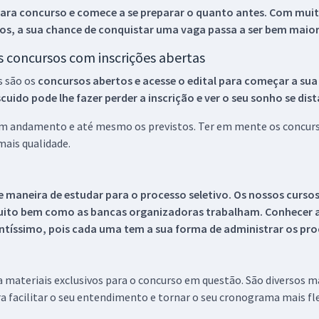
ara concurso e comece a se preparar o quanto antes. Com muita
os, a sua chance de conquistar uma vaga passa a ser bem maior
os concursos com inscrições abertas
s são os
concursos abertos e acesse o edital para começar a sua
ido pode lhe fazer perder a inscrição e ver o seu sonho se dis
 em andamento e até mesmo os previstos. Ter em mente os concurso
ais qualidade.
 maneira de estudar para o processo seletivo. Os nossos curso
uito bem como as bancas organizadoras trabalham. Conhecer a
tíssimo, pois cada uma tem a sua forma de administrar os proc
 a materiais exclusivos para o concurso em questão. São diversos 
a facilitar o seu entendimento e tornar o seu cronograma mais fle