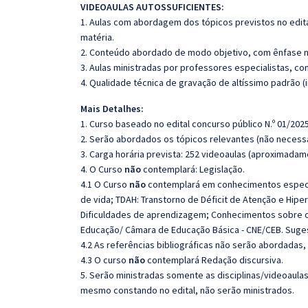
VIDEOAULAS AUTOSSUFICIENTES:
1. Aulas com abordagem dos tópicos previstos no edita
matéria.
2. Conteúdo abordado de modo objetivo, com ênfase n
3. Aulas ministradas por professores especialistas, co
4. Qualidade técnica de gravação de altíssimo padrão 
Mais Detalhes:
1. Curso baseado no edital concurso público N.º 01/2025
2. Serão abordados os tópicos relevantes (não necessa
3. Carga horária prevista: 252 videoaulas (aproximadam
4. O Curso
não
contemplará: Legislação.
4.1 O Curso
não
contemplará em conhecimentos específi
de vida; TDAH: Transtorno de Déficit de Atenção e Hipe
Dificuldades de aprendizagem; Conhecimentos sobre os
Educação/ Câmara de Educação Básica - CNE/CEB. Suges
4.2 As referências bibliográficas não serão abordadas,
4.3 O curso
não
contemplará Redação discursiva.
5. Serão ministradas somente as disciplinas/videoaula
mesmo constando no edital, não serão ministrados.