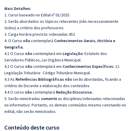
Mais Detalhes:
1. Curso baseado no Edital nº 01/2025.
2. Serão abordados os tópicos relevantes (não necessariamente
todos) a critério dos professores.
3. Carga horária prevista: videoaulas 452.
4. O Curso
não
contemplará
Conhecimentos Gerais, História e
Geografia.
4.1 O Curso
não
contemplará em
Legislação:
Estatuto dos
Servidores Públicos, Lei Orgânica Municipal.
4.2 O Curso
não
contemplará em
Conhecimentos Específicos:
11.
Legislação Tributária: Código Tributário Municipal.
4.3 As
Referências Bibliográficas não
serão abordadas, ficando a
critério do Docente a elaboração dos conteúdos.
4.4 O curso
não
contemplará
Redação Discursiva.
5. Serão ministradas
somente
as disciplinas/videoaulas relacionadas
no informativo. Portanto, os demais conteúdos mesmo constando no
edital, não serão ministrados.
Conteúdo deste curso