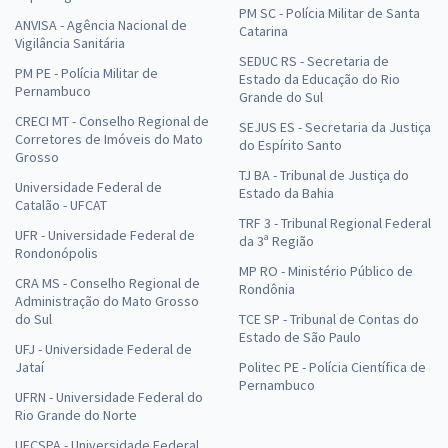
PM SC - Polícia Militar de Santa
ANVISA - Agência Nacional de
Catarina
Vigilância Sanitária
SEDUC RS - Secretaria de
PM PE - Polícia Militar de
Estado da Educação do Rio
Pernambuco
Grande do Sul
CRECI MT - Conselho Regional de
SEJUS ES - Secretaria da Justiça
Corretores de Imóveis do Mato
do Espírito Santo
Grosso
TJ BA - Tribunal de Justiça do
Universidade Federal de
Estado da Bahia
Catalão - UFCAT
TRF 3 - Tribunal Regional Federal
UFR - Universidade Federal de
da 3ª Região
Rondonópolis
MP RO - Ministério Público de
CRA MS - Conselho Regional de
Rondônia
Administração do Mato Grosso
do Sul
TCE SP - Tribunal de Contas do
Estado de São Paulo
UFJ - Universidade Federal de
Jataí
Politec PE - Polícia Científica de
Pernambuco
UFRN - Universidade Federal do
Rio Grande do Norte
UFCSPA - Universidade Federal