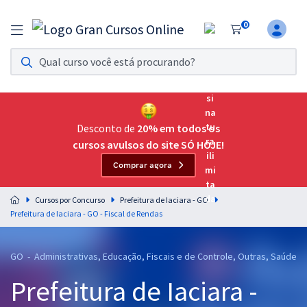
0
Assinatura Ilimitada 11
Acesso a todos os cursos. Teste grátis por 7 dias!
Assinatura OAB Até Passar
Acesso ilimitado a toda preparação para o Exame da
Desconto de
20% em todos os
Ordem, até você passar!
cursos avulsos do site SÓ HOJE!
Comprar agora
Residências Multiprofissionais
Preparação completa e intensiva para as principais
Cursos por Concurso
Prefeitura de Iaciara - GO
residências em saúde do Brasil
Prefeitura de Iaciara - GO - Fiscal de Rendas
Concursos
GO - Administrativas, Educação, Fiscais e de Controle, Outras, Saúde
Assinatura Ilimitada
Prefeitura de Iaciara -
Cursos 20% OFF