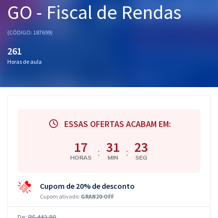
GO - Fiscal de Rendas
Pós
Graduação
(CÓDIGO: 187699)
261
OAB
Horas de aula
Mentorias
Questões grátis
Conteúdo gratuito
ESSAS OFERTAS ACABAM EM:
Blog
17
31
22
:
:
HORAS
MIN
SEG
Aprovados
Cupom de 20% de desconto
Atendimento
Cupom ativado:
GRAN20-OFF
De:
R$ 442,80