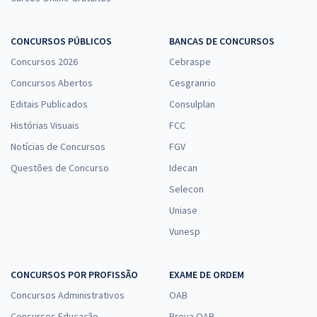
CONCURSOS PÚBLICOS
BANCAS DE CONCURSOS
Concursos 2026
Cebraspe
Concursos Abertos
Cesgranrio
Editais Publicados
Consulplan
Histórias Visuais
FCC
Notícias de Concursos
FGV
Questões de Concurso
Idecan
Selecon
Uniase
Vunesp
CONCURSOS POR PROFISSÃO
EXAME DE ORDEM
Concursos Administrativos
OAB
Concursos Educação
Prova OAB