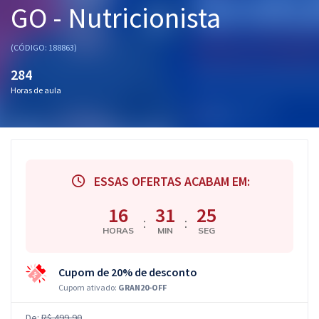
GO - Nutricionista
Pós
Graduação
(CÓDIGO: 188863)
284
OAB
Horas de aula
Mentorias
Questões grátis
Conteúdo gratuito
ESSAS OFERTAS ACABAM EM:
Blog
16
31
25
:
:
HORAS
MIN
SEG
Aprovados
Cupom de 20% de desconto
Atendimento
Cupom ativado:
GRAN20-OFF
De:
R$ 499,90