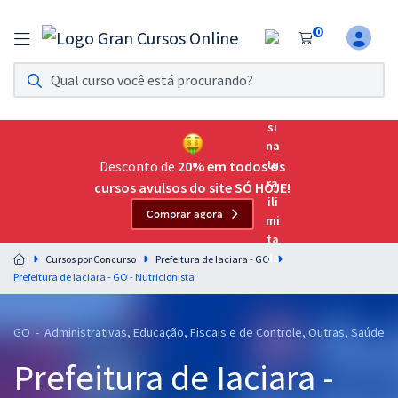
0
Assinatura Ilimitada 11
Acesso a todos os cursos. Teste grátis por 7 dias!
Assinatura OAB Até Passar
Acesso ilimitado a toda preparação para o Exame da
Desconto de
20% em todos os
Ordem, até você passar!
cursos avulsos do site SÓ HOJE!
Comprar agora
Residências Multiprofissionais
Preparação completa e intensiva para as principais
Cursos por Concurso
Prefeitura de Iaciara - GO
residências em saúde do Brasil
Prefeitura de Iaciara - GO - Nutricionista
Concursos
GO - Administrativas, Educação, Fiscais e de Controle, Outras, Saúde
Assinatura Ilimitada
Prefeitura de Iaciara -
Cursos 20% OFF