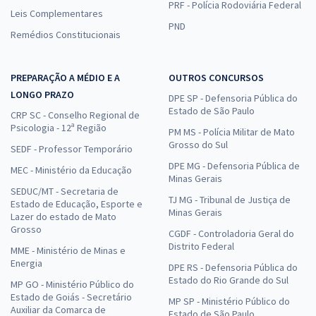
PRF - Polícia Rodoviária Federal
Leis Complementares
PND
Remédios Constitucionais
PREPARAÇÃO A MÉDIO E A
OUTROS CONCURSOS
LONGO PRAZO
DPE SP - Defensoria Pública do
Estado de São Paulo
CRP SC - Conselho Regional de
Psicologia - 12ª Região
PM MS - Polícia Militar de Mato
Grosso do Sul
SEDF - Professor Temporário
DPE MG - Defensoria Pública de
MEC - Ministério da Educação
Minas Gerais
SEDUC/MT - Secretaria de
TJ MG - Tribunal de Justiça de
Estado de Educação, Esporte e
Minas Gerais
Lazer do estado de Mato
Grosso
CGDF - Controladoria Geral do
Distrito Federal
MME - Ministério de Minas e
Energia
DPE RS - Defensoria Pública do
Estado do Rio Grande do Sul
MP GO - Ministério Público do
Estado de Goiás - Secretário
MP SP - Ministério Público do
Auxiliar da Comarca de
Estado de São Paulo