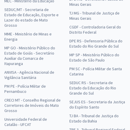
MEC - Ministério da Educação
Minas Gerais
SEDUC/MT - Secretaria de
TJ MG - Tribunal de Justiça de
Estado de Educação, Esporte e
Minas Gerais
Lazer do estado de Mato
Grosso
CGDF - Controladoria Geral do
Distrito Federal
MME - Ministério de Minas e
Energia
DPE RS - Defensoria Pública do
Estado do Rio Grande do Sul
MP GO - Ministério Público do
Estado de Goiás - Secretário
MP SP - Ministério Público do
Auxiliar da Comarca de
Estado de São Paulo
Itapuranga
PM SC - Polícia Militar de Santa
ANVISA - Agência Nacional de
Catarina
Vigilância Sanitária
SEDUC RS - Secretaria de
PM PE - Polícia Militar de
Estado da Educação do Rio
Pernambuco
Grande do Sul
CRECI MT - Conselho Regional de
SEJUS ES - Secretaria da Justiça
Corretores de Imóveis do Mato
do Espírito Santo
Grosso
TJ BA - Tribunal de Justiça do
Universidade Federal de
Estado da Bahia
Catalão - UFCAT
TRF 3 - Tribunal Regional Federal