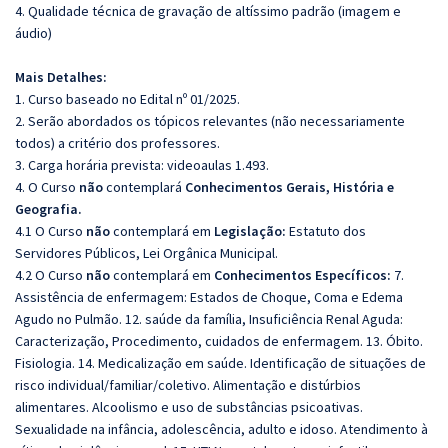
4. Qualidade técnica de gravação de altíssimo padrão (imagem e
áudio)
Mais Detalhes:
1. Curso baseado no Edital nº 01/2025.
2. Serão abordados os tópicos relevantes (não necessariamente
todos) a critério dos professores.
3. Carga horária prevista: videoaulas 1.493.
4. O Curso
não
contemplará
Conhecimentos Gerais, História e
Geografia.
4.1 O Curso
não
contemplará em
Legislação:
Estatuto dos
Servidores Públicos, Lei Orgânica Municipal.
4.2 O Curso
não
contemplará em
Conhecimentos Específicos:
7.
Assistência de enfermagem: Estados de Choque, Coma e Edema
Agudo no Pulmão. 12. saúde da família, Insuficiência Renal Aguda:
Caracterização, Procedimento, cuidados de enfermagem. 13. Óbito.
Fisiologia. 14. Medicalização em saúde. Identificação de situações de
risco individual/familiar/coletivo. Alimentação e distúrbios
alimentares. Alcoolismo e uso de substâncias psicoativas.
Sexualidade na infância, adolescência, adulto e idoso. Atendimento à