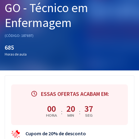
GO - Técnico em
Pós
Enfermagem
Graduação
OAB
(CÓDIGO: 187697)
685
Mentorias
Horas de aula
Questões grátis
Conteúdo gratuito
Blog
ESSAS OFERTAS ACABAM EM:
Aprovados
00
20
37
:
:
HORA
MIN
SEG
Atendimento
Cupom de 20% de desconto