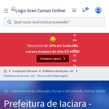
0
Assinatura Ilimitada 11
Acesso a todos os cursos. Teste grátis por 7 dias!
Assinatura OAB Até Passar
Acesso ilimitado a toda preparação para o Exame da
Desconto de
20% em todos os
Ordem, até você passar!
cursos avulsos do site SÓ HOJE!
Comprar agora
Residências Multiprofissionais
Preparação completa e intensiva para as principais
Cursos por Concurso
Prefeitura de Iaciara - GO
residências em saúde do Brasil
Prefeitura de Iaciara - GO - Técnico em Enfermagem
Concursos
GO - Administrativas, Educação, Fiscais e de Controle, Outras, Saúde
Assinatura Ilimitada
Prefeitura de Iaciara -
Cursos 20% OFF