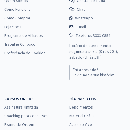
Quem Somos
Central de ajuda
Como Funciona
Chat
Como Comprar
WhatsApp
Loja Social
E-mail
Programa de Afiliados
Telefone: 3003-0894
Trabalhe Conosco
Horário de atendimento:
segunda a sexta (8h às 20h),
Preferência de Cookies
sábado (9h às 13h).
Foi aprovado?
Envie-nos a sua história!
CURSOS ONLINE
PÁGINAS ÚTEIS
Assinatura Ilimitada
Depoimentos
Coaching para Concursos
Material Grátis
Exame de Ordem
Aulas ao Vivo