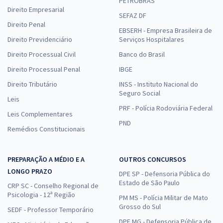
PETROBRAS
Direito Empresarial
SEFAZ DF
Direito Penal
EBSERH - Empresa Brasileira de
Direito Previdenciário
Serviços Hospitalares
Direito Processual Civil
Banco do Brasil
Direito Processual Penal
IBGE
Direito Tributário
INSS - Instituto Nacional do
Seguro Social
Leis
PRF - Polícia Rodoviária Federal
Leis Complementares
PND
Remédios Constitucionais
PREPARAÇÃO A MÉDIO E A
OUTROS CONCURSOS
LONGO PRAZO
DPE SP - Defensoria Pública do
Estado de São Paulo
CRP SC - Conselho Regional de
Psicologia - 12ª Região
PM MS - Polícia Militar de Mato
Grosso do Sul
SEDF - Professor Temporário
DPE MG - Defensoria Pública de