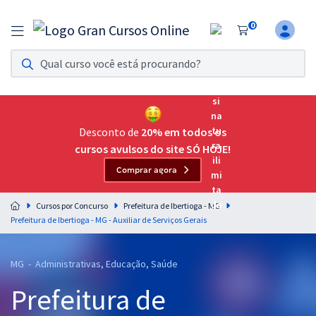
0
Assinatura Ilimitada 11
Acesso a todos os cursos. Teste grátis por 7 dias!
Assinatura OAB Até Passar
Acesso ilimitado a toda preparação para o Exame da
Desconto de
20% em todos os
Ordem, até você passar!
cursos avulsos do site SÓ HOJE!
Comprar agora
Residências Multiprofissionais
Preparação completa e intensiva para as principais
Cursos por Concurso
Prefeitura de Ibertioga - MG
residências em saúde do Brasil
Prefeitura de Ibertioga - MG - Auxiliar de Serviços Gerais
Concursos
MG - Administrativas, Educação, Saúde
Assinatura Ilimitada
Prefeitura de
Cursos 20% OFF