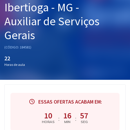
Ibertioga - MG -
Pós
Auxiliar de Serviços
Graduação
Gerais
OAB
Mentorias
(CÓDIGO: 184581)
22
Questões grátis
Horas de aula
Conteúdo gratuito
Blog
Aprovados
ESSAS OFERTAS ACABAM EM:
Atendimento
10
16
56
:
:
HORAS
MIN
SEG