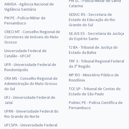
PM SC - Polícia Militar de Santa
ANVISA - Agência Nacional de
Catarina
Vigilância Sanitária
SEDUC RS - Secretaria de
PM PE - Polícia Militar de
Estado da Educação do Rio
Pernambuco
Grande do Sul
CRECI MT - Conselho Regional de
SEJUS ES - Secretaria da Justiça
Corretores de Imóveis do Mato
do Espírito Santo
Grosso
TJ BA - Tribunal de Justiça do
Universidade Federal de
Estado da Bahia
Catalão - UFCAT
TRF 3 - Tribunal Regional Federal
UFR - Universidade Federal de
da 3ª Região
Rondonópolis
MP RO - Ministério Público de
CRA MS - Conselho Regional de
Rondônia
Administração do Mato Grosso
do Sul
TCE SP - Tribunal de Contas do
Estado de São Paulo
UFJ - Universidade Federal de
Jataí
Politec PE - Polícia Científica de
Pernambuco
UFRN - Universidade Federal do
Rio Grande do Norte
UFCSPA - Universidade Federal