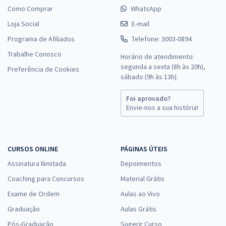
Como Comprar
WhatsApp
Loja Social
E-mail
Programa de Afiliados
Telefone: 3003-0894
Trabalhe Conosco
Horário de atendimento:
segunda a sexta (8h às 20h),
Preferência de Cookies
sábado (9h às 13h).
Foi aprovado?
Envie-nos a sua história!
CURSOS ONLINE
PÁGINAS ÚTEIS
Assinatura Ilimitada
Depoimentos
Coaching para Concursos
Material Grátis
Exame de Ordem
Aulas ao Vivo
Graduação
Aulas Grátis
Pós-Graduação
Sugerir Curso