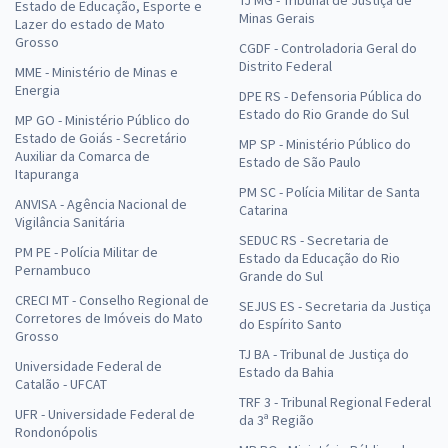
Estado de Educação, Esporte e
Minas Gerais
Lazer do estado de Mato
Grosso
CGDF - Controladoria Geral do
Distrito Federal
MME - Ministério de Minas e
Energia
DPE RS - Defensoria Pública do
Estado do Rio Grande do Sul
MP GO - Ministério Público do
Estado de Goiás - Secretário
MP SP - Ministério Público do
Auxiliar da Comarca de
Estado de São Paulo
Itapuranga
PM SC - Polícia Militar de Santa
ANVISA - Agência Nacional de
Catarina
Vigilância Sanitária
SEDUC RS - Secretaria de
PM PE - Polícia Militar de
Estado da Educação do Rio
Pernambuco
Grande do Sul
CRECI MT - Conselho Regional de
SEJUS ES - Secretaria da Justiça
Corretores de Imóveis do Mato
do Espírito Santo
Grosso
TJ BA - Tribunal de Justiça do
Universidade Federal de
Estado da Bahia
Catalão - UFCAT
TRF 3 - Tribunal Regional Federal
UFR - Universidade Federal de
da 3ª Região
Rondonópolis