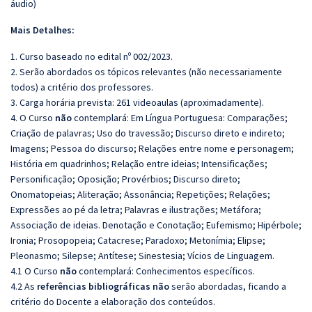
áudio)
Mais Detalhes:
1. Curso baseado no edital nº 002/2023.
2. Serão abordados os tópicos relevantes (não necessariamente
todos) a critério dos professores.
3. Carga horária prevista: 261 videoaulas (aproximadamente).
4. O Curso
não
contemplará: Em Língua Portuguesa: Comparações;
Criação de palavras; Uso do travessão; Discurso direto e indireto;
Imagens; Pessoa do discurso; Relações entre nome e personagem;
História em quadrinhos; Relação entre ideias; Intensificações;
Personificação; Oposição; Provérbios; Discurso direto;
Onomatopeias; Aliteração; Assonância; Repetições; Relações;
Expressões ao pé da letra; Palavras e ilustrações; Metáfora;
Associação de ideias. Denotação e Conotação; Eufemismo; Hipérbole;
Ironia; Prosopopeia; Catacrese; Paradoxo; Metonímia; Elipse;
Pleonasmo; Silepse; Antítese; Sinestesia; Vícios de Linguagem.
4.1 O Curso
não
contemplará: Conhecimentos específicos.
4.2 As
referências bibliográficas não
serão abordadas, ficando a
critério do Docente a elaboração dos conteúdos.