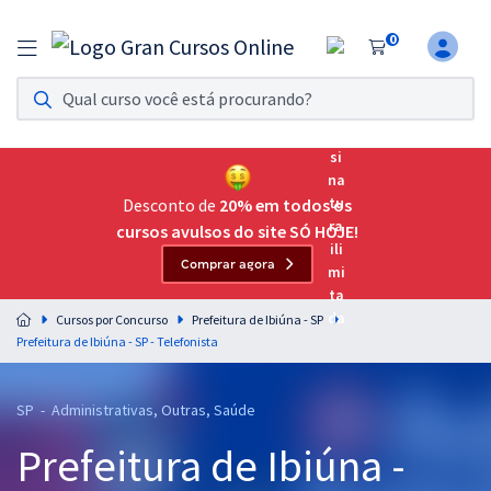
0
Assinatura Ilimitada 11
Acesso a todos os cursos. Teste grátis por 7 dias!
Assinatura OAB Até Passar
Acesso ilimitado a toda preparação para o Exame da
Desconto de
20% em todos os
Ordem, até você passar!
cursos avulsos do site SÓ HOJE!
Comprar agora
Residências Multiprofissionais
Preparação completa e intensiva para as principais
Cursos por Concurso
Prefeitura de Ibiúna - SP
residências em saúde do Brasil
Prefeitura de Ibiúna - SP - Telefonista
Concursos
SP - Administrativas, Outras, Saúde
Assinatura Ilimitada
Prefeitura de Ibiúna -
Cursos 20% OFF