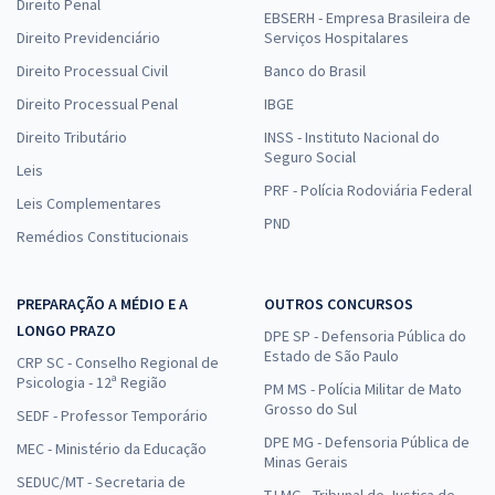
Direito Penal
EBSERH - Empresa Brasileira de
Direito Previdenciário
Serviços Hospitalares
Direito Processual Civil
Banco do Brasil
Direito Processual Penal
IBGE
Direito Tributário
INSS - Instituto Nacional do
Seguro Social
Leis
PRF - Polícia Rodoviária Federal
Leis Complementares
PND
Remédios Constitucionais
PREPARAÇÃO A MÉDIO E A
OUTROS CONCURSOS
LONGO PRAZO
DPE SP - Defensoria Pública do
Estado de São Paulo
CRP SC - Conselho Regional de
Psicologia - 12ª Região
PM MS - Polícia Militar de Mato
Grosso do Sul
SEDF - Professor Temporário
DPE MG - Defensoria Pública de
MEC - Ministério da Educação
Minas Gerais
SEDUC/MT - Secretaria de
TJ MG - Tribunal de Justiça de