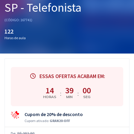
SP - Telefonista
Pós
Graduação
(CÓDIGO: 167741)
122
OAB
Horas de aula
Mentorias
Questões grátis
Conteúdo gratuito
ESSAS OFERTAS ACABAM EM:
Blog
14
38
59
:
:
HORAS
MIN
SEG
Aprovados
Cupom de 20% de desconto
Atendimento
Cupom ativado:
GRAN20-OFF
De:
R$ 382,80