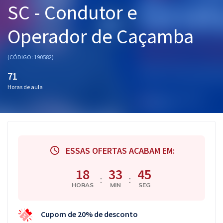
SC - Condutor e
Pós
Operador de Caçamba
Graduação
OAB
(CÓDIGO: 190582)
71
Mentorias
Horas de aula
Questões grátis
Conteúdo gratuito
Blog
ESSAS OFERTAS ACABAM EM:
Aprovados
18
33
44
:
:
HORAS
MIN
SEG
Atendimento
Cupom de 20% de desconto