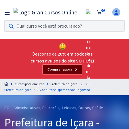
0
Assinatura Ilimitada 11
Acesso a todos os cursos. Teste grátis por 7 dias!
Assinatura OAB Até Passar
Acesso ilimitado a toda preparação para o Exame da
Desconto de
20% em todos os
Ordem, até você passar!
cursos avulsos do site SÓ HOJE!
Comprar agora
Residências Multiprofissionais
Preparação completa e intensiva para as principais
Cursos por Concurso
Prefeitura de Içara - SC
residências em saúde do Brasil
Prefeitura de Içara - SC - Condutor e Operador de Caçamba
Concursos
SC - Administrativas, Educação, Jurídicas, Outras, Saúde
Assinatura Ilimitada
Prefeitura de Içara -
Cursos 20% OFF