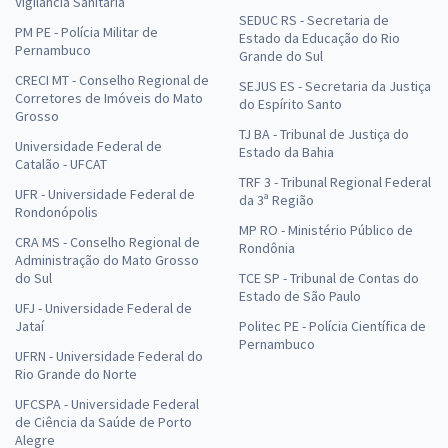
Vigilância Sanitária
SEDUC RS - Secretaria de
PM PE - Polícia Militar de
Estado da Educação do Rio
Pernambuco
Grande do Sul
CRECI MT - Conselho Regional de
SEJUS ES - Secretaria da Justiça
Corretores de Imóveis do Mato
do Espírito Santo
Grosso
TJ BA - Tribunal de Justiça do
Universidade Federal de
Estado da Bahia
Catalão - UFCAT
TRF 3 - Tribunal Regional Federal
UFR - Universidade Federal de
da 3ª Região
Rondonópolis
MP RO - Ministério Público de
CRA MS - Conselho Regional de
Rondônia
Administração do Mato Grosso
do Sul
TCE SP - Tribunal de Contas do
Estado de São Paulo
UFJ - Universidade Federal de
Jataí
Politec PE - Polícia Científica de
Pernambuco
UFRN - Universidade Federal do
Rio Grande do Norte
UFCSPA - Universidade Federal
de Ciência da Saúde de Porto
Alegre