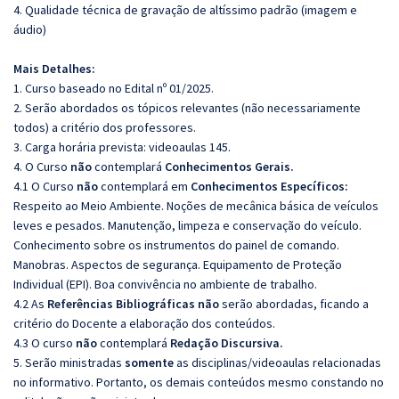
4. Qualidade técnica de gravação de altíssimo padrão (imagem e
áudio)
Mais Detalhes:
1. Curso baseado no Edital nº 01/2025.
2. Serão abordados os tópicos relevantes (não necessariamente
todos) a critério dos professores.
3. Carga horária prevista: videoaulas 145.
4. O Curso
não
contemplará
Conhecimentos Gerais.
4.1 O Curso
não
contemplará em
Conhecimentos Específicos:
Respeito ao Meio Ambiente. Noções de mecânica básica de veículos
leves e pesados. Manutenção, limpeza e conservação do veículo.
Conhecimento sobre os instrumentos do painel de comando.
Manobras. Aspectos de segurança. Equipamento de Proteção
Individual (EPI). Boa convivência no ambiente de trabalho.
4.2 As
Referências Bibliográficas não
serão abordadas, ficando a
critério do Docente a elaboração dos conteúdos.
4.3 O curso
não
contemplará
Redação Discursiva.
5. Serão ministradas
somente
as disciplinas/videoaulas relacionadas
no informativo. Portanto, os demais conteúdos mesmo constando no