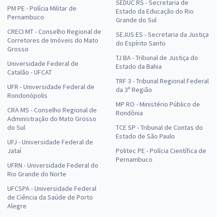
SEDUC RS - Secretaria de
PM PE - Polícia Militar de
Estado da Educação do Rio
Pernambuco
Grande do Sul
CRECI MT - Conselho Regional de
SEJUS ES - Secretaria da Justiça
Corretores de Imóveis do Mato
do Espírito Santo
Grosso
TJ BA - Tribunal de Justiça do
Universidade Federal de
Estado da Bahia
Catalão - UFCAT
TRF 3 - Tribunal Regional Federal
UFR - Universidade Federal de
da 3ª Região
Rondonópolis
MP RO - Ministério Público de
CRA MS - Conselho Regional de
Rondônia
Administração do Mato Grosso
do Sul
TCE SP - Tribunal de Contas do
Estado de São Paulo
UFJ - Universidade Federal de
Jataí
Politec PE - Polícia Científica de
Pernambuco
UFRN - Universidade Federal do
Rio Grande do Norte
UFCSPA - Universidade Federal
de Ciência da Saúde de Porto
Alegre