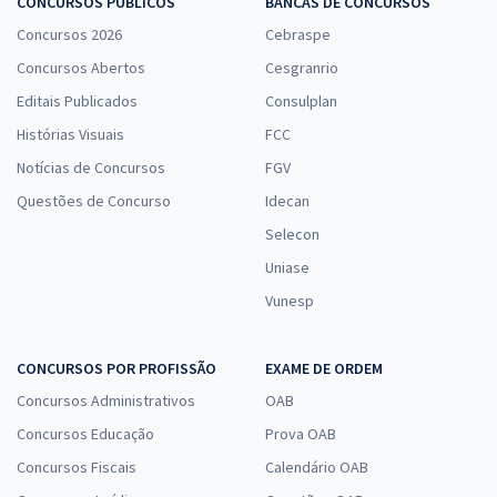
CONCURSOS PÚBLICOS
BANCAS DE CONCURSOS
Concursos 2026
Cebraspe
Concursos Abertos
Cesgranrio
Editais Publicados
Consulplan
Histórias Visuais
FCC
Notícias de Concursos
FGV
Questões de Concurso
Idecan
Selecon
Uniase
Vunesp
CONCURSOS POR PROFISSÃO
EXAME DE ORDEM
Concursos Administrativos
OAB
Concursos Educação
Prova OAB
Concursos Fiscais
Calendário OAB