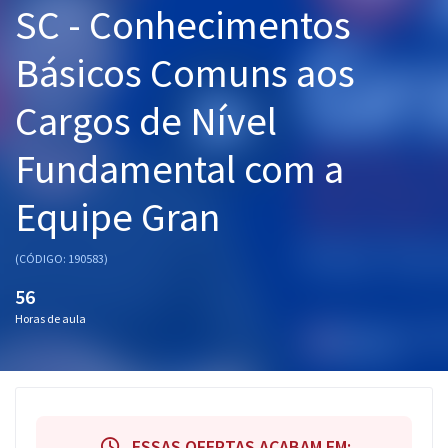
SC - Conhecimentos
Pós
Básicos Comuns aos
Graduação
Cargos de Nível
OAB
Fundamental com a
Mentorias
Equipe Gran
Questões grátis
Conteúdo gratuito
(CÓDIGO: 190583)
Blog
56
Horas de aula
Aprovados
Atendimento
ESSAS OFERTAS ACABAM EM: