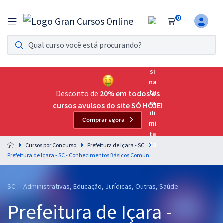
0
Assinatura Ilimitada 11
Acesso a todos os cursos. Teste grátis por 7 dias!
Assinatura OAB Até Passar
Acesso ilimitado a toda preparação para o Exame da
Desconto de
20% em todos os
Ordem, até você passar!
cursos avulsos do site SÓ HOJE!
Comprar agora
Residências Multiprofissionais
Preparação completa e intensiva para as principais
Cursos por Concurso
Prefeitura de Içara - SC
residências em saúde do Brasil
Prefeitura de Içara - SC - Conhecimentos Básicos Comuns aos Cargos de Nível Fundamental com a Equipe Gran
Concursos
SC - Administrativas, Educação, Jurídicas, Outras, Saúde
Assinatura Ilimitada
Prefeitura de Içara -
Cursos 20% OFF