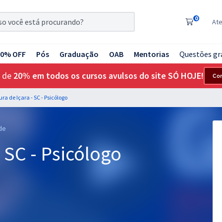
0
At
20% OFF
Pós
Graduação
OAB
Mentorias
Questões gr
 de
20% em todos os cursos avulsos do site SÓ HOJE!
Co
ura de Içara - SC - Psicólogo
de
- SC - Psicólogo