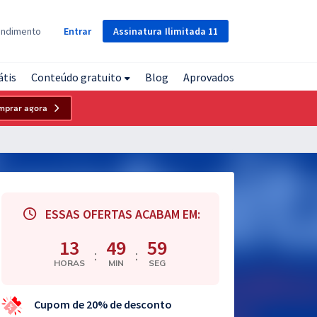
Assinatura
Ilimitada
11
endimento
Entrar
átis
Conteúdo gratuito
Blog
Aprovados
mprar agora
ESSAS OFERTAS ACABAM EM:
13
49
58
:
:
HORAS
MIN
SEG
Cupom de 20% de desconto