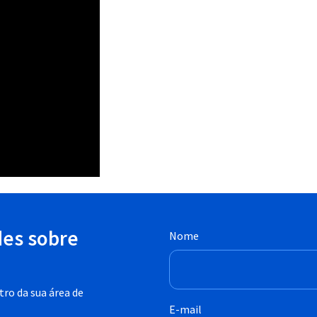
des sobre
Nome
ro da sua área de
E-mail