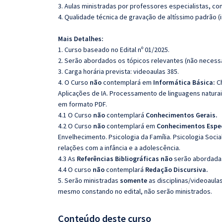
3. Aulas ministradas por professores especialistas, co
4. Qualidade técnica de gravação de altíssimo padrão 
Mais Detalhes:
1. Curso baseado no Edital nº 01/2025.
2. Serão abordados os tópicos relevantes (não necessa
3. Carga horária prevista: videoaulas 385.
4. O Curso
não
contemplará em
Informática Básica:
Ch
Aplicações de IA. Processamento de linguagens natura
em formato PDF.
4.1 O Curso
não
contemplará
Conhecimentos Gerais.
4.2 O Curso
não
contemplará em
Conhecimentos Espec
Envelhecimento. Psicologia da Família. Psicologia Socia
relações com a infância e a adolescência.
4.3 As
Referências Bibliográficas não
serão abordadas
4.4 O curso
não
contemplará
Redação Discursiva.
5. Serão ministradas
somente
as disciplinas/videoaula
mesmo constando no edital, não serão ministrados.
Conteúdo deste curso