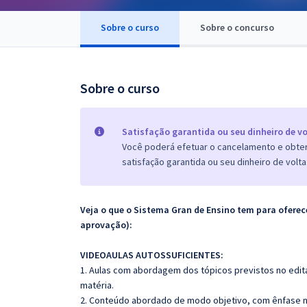
Pós
Sobre o curso
Sobre o concurso
Graduação
OAB
Sobre o curso
Mentorias
Satisfação garantida ou seu dinheiro de vo
Questões grátis
Você poderá efetuar o cancelamento e obter 
satisfação garantida ou seu dinheiro de volta
Conteúdo gratuito
Blog
Veja o que o Sistema Gran de Ensino tem para ofer
Aprovados
aprovação):
VIDEOAULAS AUTOSSUFICIENTES:
Atendimento
1. Aulas com abordagem dos tópicos previstos no edita
matéria.
2. Conteúdo abordado de modo objetivo, com ênfase n