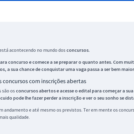
ue está acontecendo no mundo dos
concursos.
ara concurso e comece a se preparar o quanto antes. Com muita
os, a sua chance de conquistar uma vaga passa a ser bem maior
os concursos com inscrições abertas
s são os
concursos abertos e acesse o edital para começar a sua
ido pode lhe fazer perder a inscrição e ver o seu sonho se dis
 em andamento e até mesmo os previstos. Ter em mente os concurso
ais qualidade.