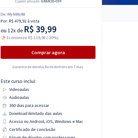
Cupom ativado:
GRAN20-OFF
De:
R$ 599,90
Por:
R$ 479,92
à vista
R$ 39,99
ou
12x de
Economize R$ 119,98 (-20%)
Comprar agora
Garantia de devolução do dinheiro em 7 dias.
Este curso inclui:
Videoaulas
Audioaulas
360 dias para acessar
Download ilimitado das aulas
Acesso no Android, iOS, Windows e Mac
Certificado de conclusão
Fórum de dúvidas com professores