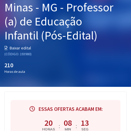
Minas - MG - Professor
Pós
(a) de Educação
Graduação
Infantil (Pós-Edital)
OAB
Mentorias
Baixar edital
(CÓDIGO: 193980)
Questões grátis
210
Horas de aula
Conteúdo gratuito
Blog
Aprovados
ESSAS OFERTAS ACABAM EM:
Atendimento
20
08
13
:
:
HORAS
MIN
SEG