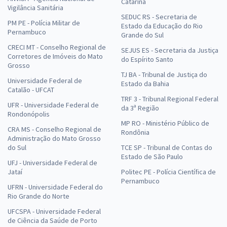
Catarina
Vigilância Sanitária
SEDUC RS - Secretaria de
PM PE - Polícia Militar de
Estado da Educação do Rio
Pernambuco
Grande do Sul
CRECI MT - Conselho Regional de
SEJUS ES - Secretaria da Justiça
Corretores de Imóveis do Mato
do Espírito Santo
Grosso
TJ BA - Tribunal de Justiça do
Universidade Federal de
Estado da Bahia
Catalão - UFCAT
TRF 3 - Tribunal Regional Federal
UFR - Universidade Federal de
da 3ª Região
Rondonópolis
MP RO - Ministério Público de
CRA MS - Conselho Regional de
Rondônia
Administração do Mato Grosso
do Sul
TCE SP - Tribunal de Contas do
Estado de São Paulo
UFJ - Universidade Federal de
Jataí
Politec PE - Polícia Científica de
Pernambuco
UFRN - Universidade Federal do
Rio Grande do Norte
UFCSPA - Universidade Federal
de Ciência da Saúde de Porto