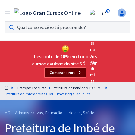
0
Assinatura Ilimitada 11
Acesso a todos os cursos. Teste grátis por 7 dias!
Assinatura OAB Até Passar
Acesso ilimitado a toda preparação para o Exame da
Desconto de
20% em todos os
Ordem, até você passar!
cursos avulsos do site SÓ HOJE!
Comprar agora
Residências Multiprofissionais
Preparação completa e intensiva para as principais
Cursos por Concurso
Prefeitura de Imbé de Minas - MG
residências em saúde do Brasil
Prefeitura de Imbé de Minas - MG - Professor (a) de Educação Infantil (Pós-Edital)
Concursos
MG - Administrativas, Educação, Jurídicas, Saúde
Assinatura Ilimitada
Prefeitura de Imbé de
Cursos 20% OFF