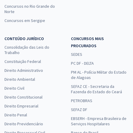
Concursos no Rio Grande do
Norte
Concursos em Sergipe
CONTEÚDO JURÍDICO
CONCURSOS MAIS
PROCURADOS
Consolidação das Leis do
Trabalho
SEDES
Constituição Federal
PC DF - DELTA
Direito Administrativo
PM AL - Polícia Militar do Estado
de Alagoas
Direito Ambiental
SEFAZ CE - Secretaria da
Direito Civil
Fazenda do Estado do Ceará
Direito Constitucional
PETROBRAS
Direito Empresarial
SEFAZ DF
Direito Penal
EBSERH - Empresa Brasileira de
Direito Previdenciário
Serviços Hospitalares
Direito Processual Civil
Banco do Brasil