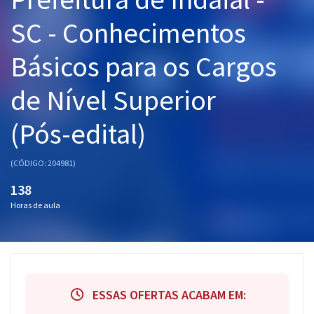
Pós
SC - Conhecimentos
Graduação
Básicos para os Cargos
OAB
de Nível Superior
Mentorias
(Pós-edital)
Questões grátis
(CÓDIGO: 204981)
Conteúdo gratuito
138
Blog
Horas de aula
Aprovados
Atendimento
ESSAS OFERTAS ACABAM EM: