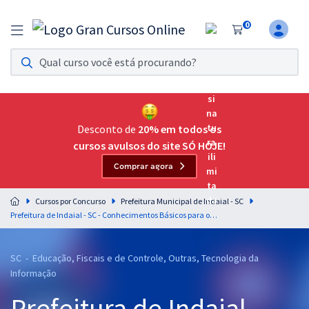
0
Assinatura Ilimitada 11
Acesso a todos os cursos. Teste grátis por 7 dias!
Assinatura OAB Até Passar
Acesso ilimitado a toda preparação para o Exame da
Desconto de
20% em todos os
Ordem, até você passar!
cursos avulsos do site SÓ HOJE!
Comprar agora
Residências Multiprofissionais
Preparação completa e intensiva para as principais
Cursos por Concurso
Prefeitura Municipal de Indaial - SC
residências em saúde do Brasil
Prefeitura de Indaial - SC - Conhecimentos Básicos para os Cargos de Nível Superior (Pós-edital)
Concursos
SC - Educação, Fiscais e de Controle, Outras, Tecnologia da
Assinatura Ilimitada
Informação
Cursos 20% OFF
Prefeitura de Indaial -