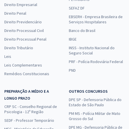
Direito Empresarial
SEFAZ DF
Direito Penal
EBSERH - Empresa Brasileira de
Direito Previdenciário
Serviços Hospitalares
Direito Processual Civil
Banco do Brasil
Direito Processual Penal
IBGE
Direito Tributário
INSS - Instituto Nacional do
Seguro Social
Leis
PRF - Polícia Rodoviária Federal
Leis Complementares
PND
Remédios Constitucionais
PREPARAÇÃO A MÉDIO E A
OUTROS CONCURSOS
LONGO PRAZO
DPE SP - Defensoria Pública do
Estado de São Paulo
CRP SC - Conselho Regional de
Psicologia - 12ª Região
PM MS - Polícia Militar de Mato
Grosso do Sul
SEDF - Professor Temporário
DPE MG - Defensoria Pública de
MEC - Ministério da Educação