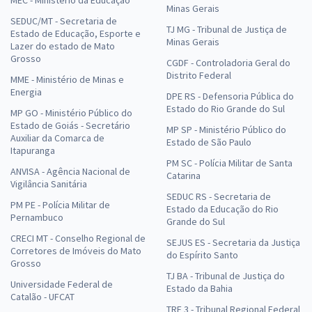
Minas Gerais
SEDUC/MT - Secretaria de
TJ MG - Tribunal de Justiça de
Estado de Educação, Esporte e
Minas Gerais
Lazer do estado de Mato
Grosso
CGDF - Controladoria Geral do
Distrito Federal
MME - Ministério de Minas e
Energia
DPE RS - Defensoria Pública do
Estado do Rio Grande do Sul
MP GO - Ministério Público do
Estado de Goiás - Secretário
MP SP - Ministério Público do
Auxiliar da Comarca de
Estado de São Paulo
Itapuranga
PM SC - Polícia Militar de Santa
ANVISA - Agência Nacional de
Catarina
Vigilância Sanitária
SEDUC RS - Secretaria de
PM PE - Polícia Militar de
Estado da Educação do Rio
Pernambuco
Grande do Sul
CRECI MT - Conselho Regional de
SEJUS ES - Secretaria da Justiça
Corretores de Imóveis do Mato
do Espírito Santo
Grosso
TJ BA - Tribunal de Justiça do
Universidade Federal de
Estado da Bahia
Catalão - UFCAT
TRF 3 - Tribunal Regional Federal