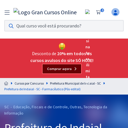
0
Assinatura Ilimitada 11
Acesso a todos os cursos. Teste grátis por 7 dias!
Assinatura OAB Até Passar
Acesso ilimitado a toda preparação para o Exame da
Desconto de
20% em todos os
Ordem, até você passar!
cursos avulsos do site SÓ HOJE!
Comprar agora
Residências Multiprofissionais
Preparação completa e intensiva para as principais
Cursos por Concurso
Prefeitura Municipal de Indaial - SC
residências em saúde do Brasil
Prefeitura de Indaial - SC - Farmacêutico (Pós-edital)
Concursos
SC - Educação, Fiscais e de Controle, Outras, Tecnologia da
Assinatura Ilimitada
Informação
Cursos 20% OFF
Prefeitura de Indaial -