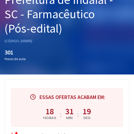
Pós
SC - Farmacêutico
Graduação
(Pós-edital)
OAB
(CÓDIGO: 205005)
Mentorias
301
Horas de aula
Questões grátis
Conteúdo gratuito
Blog
ESSAS OFERTAS ACABAM EM:
Aprovados
18
31
18
:
:
Atendimento
HORAS
MIN
SEG