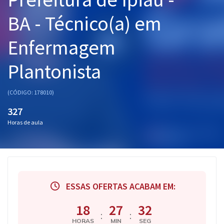
Pós
BA - Técnico(a) em
Graduação
Enfermagem
OAB
Plantonista
Mentorias
(CÓDIGO: 178010)
Questões grátis
327
Horas de aula
Conteúdo gratuito
Blog
Aprovados
ESSAS OFERTAS ACABAM EM:
Atendimento
18
27
31
:
:
HORAS
MIN
SEG