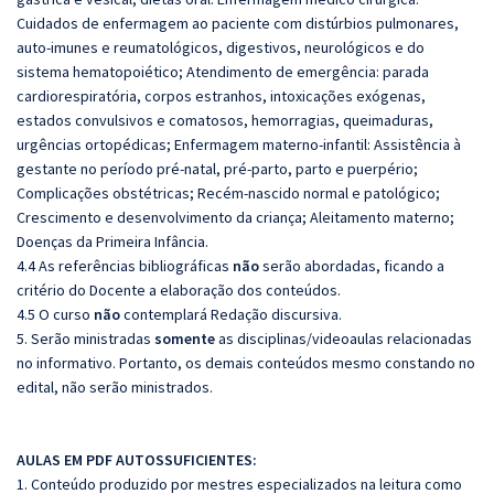
Cuidados de enfermagem ao paciente com distúrbios pulmonares,
auto-imunes e reumatológicos, digestivos, neurológicos e do
sistema hematopoiético; Atendimento de emergência: parada
cardiorespiratória, corpos estranhos, intoxicações exógenas,
estados convulsivos e comatosos, hemorragias, queimaduras,
urgências ortopédicas; Enfermagem materno-infantil: Assistência à
gestante no período pré-natal, pré-parto, parto e puerpério;
Complicações obstétricas; Recém-nascido normal e patológico;
Crescimento e desenvolvimento da criança; Aleitamento materno;
Doenças da Primeira Infância.
4.4 As referências bibliográficas
não
serão abordadas, ficando a
critério do Docente a elaboração dos conteúdos.
4.5 O curso
não
contemplará Redação discursiva.
5. Serão ministradas
somente
as disciplinas/videoaulas relacionadas
no informativo. Portanto, os demais conteúdos mesmo constando no
edital, não serão ministrados.
AULAS EM PDF AUTOSSUFICIENTES:
1. Conteúdo produzido por mestres especializados na leitura como