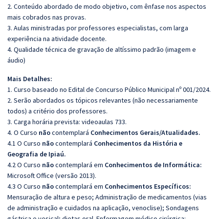
2. Conteúdo abordado de modo objetivo, com ênfase nos aspectos
mais cobrados nas provas.
3. Aulas ministradas por professores especialistas, com larga
experiência na atividade docente.
4. Qualidade técnica de gravação de altíssimo padrão (imagem e
áudio)
Mais Detalhes:
1. Curso baseado no Edital de Concurso Público Municipal nº 001/2024.
2. Serão abordados os tópicos relevantes (não necessariamente
todos) a critério dos professores.
3. Carga horária prevista: videoaulas 733.
4. O Curso
não
contemplará
Conhecimentos Gerais/Atualidades.
4.1 O Curso
não
contemplará
Conhecimentos da História e
Geografia de Ipiaú.
4.2 O Curso
não
contemplará em
Conhecimentos de Informática:
Microsoft Office (versão 2013).
4.3 O Curso
não
contemplará em
Conhecimentos Específicos:
Mensuração de altura e peso; Administração de medicamentos (vias
de administração e cuidados na aplicação, venoclise); Sondagens
gástrica e vesical; dietas oral. Enfermagem médico cirúrgica: