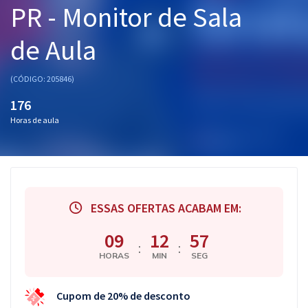
PR - Monitor de Sala
Pós
de Aula
Graduação
OAB
(CÓDIGO: 205846)
176
Mentorias
Horas de aula
Questões grátis
Conteúdo gratuito
Blog
ESSAS OFERTAS ACABAM EM:
Aprovados
09
12
56
:
:
HORAS
MIN
SEG
Atendimento
Cupom de 20% de desconto