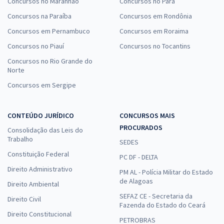
Concursos no Maranhão
Concursos no Pará
Concursos na Paraíba
Concursos em Rondônia
Concursos em Pernambuco
Concursos em Roraima
Concursos no Piauí
Concursos no Tocantins
Concursos no Rio Grande do
Norte
Concursos em Sergipe
CONTEÚDO JURÍDICO
CONCURSOS MAIS
PROCURADOS
Consolidação das Leis do
Trabalho
SEDES
Constituição Federal
PC DF - DELTA
Direito Administrativo
PM AL - Polícia Militar do Estado
de Alagoas
Direito Ambiental
SEFAZ CE - Secretaria da
Direito Civil
Fazenda do Estado do Ceará
Direito Constitucional
PETROBRAS