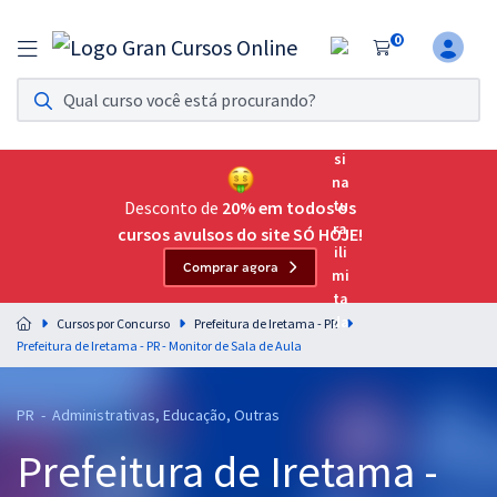
0
Assinatura Ilimitada 11
Acesso a todos os cursos. Teste grátis por 7 dias!
Assinatura OAB Até Passar
Acesso ilimitado a toda preparação para o Exame da
Desconto de
20% em todos os
Ordem, até você passar!
cursos avulsos do site SÓ HOJE!
Comprar agora
Residências Multiprofissionais
Preparação completa e intensiva para as principais
Cursos por Concurso
Prefeitura de Iretama - PR
residências em saúde do Brasil
Prefeitura de Iretama - PR - Monitor de Sala de Aula
Concursos
PR - Administrativas, Educação, Outras
Assinatura Ilimitada
Prefeitura de Iretama -
Cursos 20% OFF