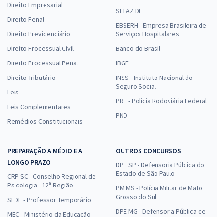
Direito Empresarial
SEFAZ DF
Direito Penal
EBSERH - Empresa Brasileira de
Direito Previdenciário
Serviços Hospitalares
Direito Processual Civil
Banco do Brasil
Direito Processual Penal
IBGE
Direito Tributário
INSS - Instituto Nacional do
Seguro Social
Leis
PRF - Polícia Rodoviária Federal
Leis Complementares
PND
Remédios Constitucionais
PREPARAÇÃO A MÉDIO E A
OUTROS CONCURSOS
LONGO PRAZO
DPE SP - Defensoria Pública do
Estado de São Paulo
CRP SC - Conselho Regional de
Psicologia - 12ª Região
PM MS - Polícia Militar de Mato
Grosso do Sul
SEDF - Professor Temporário
DPE MG - Defensoria Pública de
MEC - Ministério da Educação