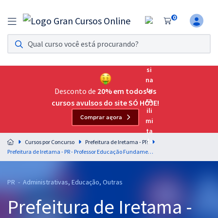
0
Assinatura Ilimitada 11
Acesso a todos os cursos. Teste grátis por 7 dias!
Assinatura OAB Até Passar
Acesso ilimitado a toda preparação para o Exame da
Desconto de
20% em todos os
Ordem, até você passar!
cursos avulsos do site SÓ HOJE!
Comprar agora
Residências Multiprofissionais
Preparação completa e intensiva para as principais
Cursos por Concurso
Prefeitura de Iretama - PR
residências em saúde do Brasil
Prefeitura de Iretama - PR - Professor Educação Fundamental 20h
Concursos
PR - Administrativas, Educação, Outras
Assinatura Ilimitada
Prefeitura de Iretama -
Cursos 20% OFF