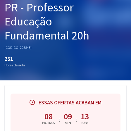
PR - Professor
Pós
Educação
Graduação
Fundamental 20h
OAB
Mentorias
(CÓDIGO: 205843)
251
Questões grátis
Horas de aula
Conteúdo gratuito
Blog
Aprovados
ESSAS OFERTAS ACABAM EM:
Atendimento
08
09
12
:
:
HORAS
MIN
SEG