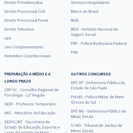
Direito Previdenciário
Serviços Hospitalares
Direito Processual Civil
Banco do Brasil
Direito Processual Penal
IBGE
Direito Tributário
INSS - Instituto Nacional do
Seguro Social
Leis
PRF - Polícia Rodoviária Federal
Leis Complementares
PND
Remédios Constitucionais
PREPARAÇÃO A MÉDIO E A
OUTROS CONCURSOS
LONGO PRAZO
DPE SP - Defensoria Pública do
Estado de São Paulo
CRP SC - Conselho Regional de
Psicologia - 12ª Região
PM MS - Polícia Militar de Mato
Grosso do Sul
SEDF - Professor Temporário
DPE MG - Defensoria Pública de
MEC - Ministério da Educação
Minas Gerais
SEDUC/MT - Secretaria de
TJ MG - Tribunal de Justiça de
Estado de Educação, Esporte e
Minas Gerais
Lazer do estado de Mato