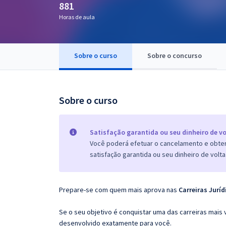
881
Pós
Horas de aula
Graduação
Sobre o curso
Sobre o concurso
OAB
Mentorias
Sobre o curso
Questões grátis
Conteúdo gratuito
Satisfação garantida ou seu dinheiro de vo
Você poderá efetuar o cancelamento e obter 
Blog
satisfação garantida ou seu dinheiro de volta
Aprovados
Prepare-se com quem mais aprova nas
Carreiras Juríd
Atendimento
Se o seu objetivo é conquistar uma das carreiras mais 
desenvolvido exatamente para você.