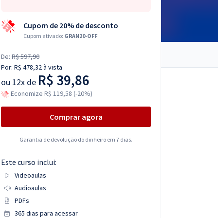
Cupom de 20% de desconto
Cupom ativado:
GRAN20-OFF
De:
R$ 597,90
Por:
R$ 478,32
à vista
R$ 39,86
ou
12x de
Economize R$ 119,58 (-20%)
Comprar agora
Garantia de devolução do dinheiro em 7 dias.
Este curso inclui:
Videoaulas
Audioaulas
PDFs
365 dias para acessar