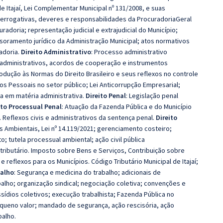
de Itajaí, Lei Complementar Municipal nº 131/2008, e suas
rerrogativas, deveres e responsabilidades da ProcuradoriaGeral
radoria; representação judicial e extrajudicial do Município;
soramento jurídico da Administração Municipal; atos normativos
adoria.
Direito Administrativo
: Processo administrativo
 administrativos, acordos de cooperação e instrumentos
rodução às Normas do Direito Brasileiro e seus reflexos no controle
os Pessoais no setor público; Lei Anticorrupção Empresarial;
ca em matéria administrativa.
Direito Penal
: Legislação penal
ito Processual Penal
: Atuação da Fazenda Pública e do Município
 Reflexos civis e administrativos da sentença penal.
Direito
os Ambientais, Lei nº 14.119/2021; gerenciamento costeiro;
; tutela processual ambiental; ação civil pública
 tributário. Imposto sobre Bens e Serviços, Contribuição sobre
 reflexos para os Municípios. Código Tributário Municipal de Itajaí;
balho
: Segurança e medicina do trabalho; adicionais de
balho; organização sindical; negociação coletiva; convenções e
issídios coletivos; execução trabalhista; Fazenda Pública no
equeno valor; mandado de segurança, ação rescisória, ação
balho.