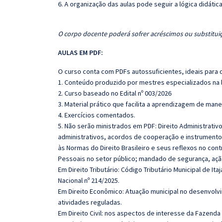
6. A organização das aulas pode seguir a lógica didáti
O corpo docente poderá sofrer acréscimos ou substituiç
AULAS EM PDF:
O curso conta com PDFs autossuficientes, ideais para 
1. Conteúdo produzido por mestres especializados na 
2. Curso baseado no Edital nº 003/2026
3. Material prático que facilita a aprendizagem de mane
4. Exercícios comentados.
5. Não serão ministrados em PDF: Direito Administrativ
administrativos, acordos de cooperação e instrumentos
às Normas do Direito Brasileiro e seus reflexos no con
Pessoais no setor público; mandado de segurança, ação 
Em Direito Tributário: Código Tributário Municipal de I
Nacional nº 214/2025.
Em Direito Econômico: Atuação municipal no desenvol
atividades reguladas.
Em Direito Civil: nos aspectos de interesse da Fazenda 