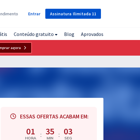
Assinatura
Ilimitada
11
endimento
Entrar
átis
Conteúdo gratuito
Blog
Aprovados
mprar agora
ESSAS OFERTAS ACABAM EM:
01
35
02
:
:
HORA
MIN
SEG