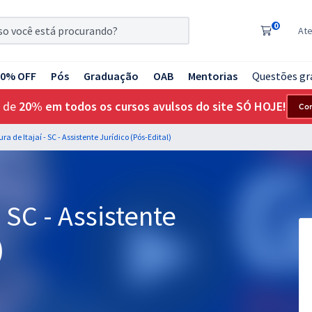
0
At
20% OFF
Pós
Graduação
OAB
Mentorias
Questões gr
 de
20% em todos os cursos avulsos do site SÓ HOJE!
Co
ura de Itajaí - SC - Assistente Jurídico (Pós-Edital)
- SC - Assistente
)