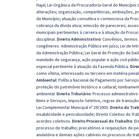
Itajaí; Lei Orgânica da Procuradoria-Geral do Município 
alterações; organização, competências, atribuições, p
do Município; atuação consultiva e contenciosa da Procu
cobrança da dívida ativa; emissão de pareceres; asses
municipais pertinentes à carreira e à atuação da Procur
disciplinar.
Direito Administrativo
: Convênios, termos
congêneres. Administração Pública em juízo; Lei de Int
da Administração Pública; Lei Geral de Proteção de Dad
mandado de segurança, ação popular e ação civil públi
especial pertinente à atuação da Fazenda Pública.
Dire
como vítima, interessado ou terceiro em matéria penal.
Ambiental
: Política Nacional de Pagamento por Serviç
proteção do patrimônio histórico e cultural; tombamento
ambiental.
Direito Tributário
: Processo administrativo
Bens e Serviços, Imposto Seletivo, regras de transição e
Lei Complementar Municipal nº 29/2003.
Direito do Tra
insalubridade e periculosidade; Direito Coletivo do Tra
acordos coletivos.
Direito Processual do Trabalho
: D
processo do trabalho; precatórios e requisições de p
anulatória e demais ações cabíveis no processo do tra