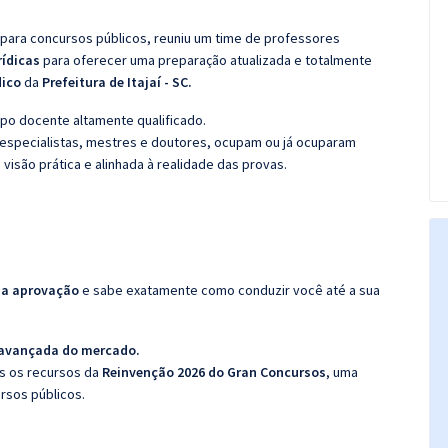
 para concursos públicos, reuniu um time de professores
rídicas
para oferecer uma preparação atualizada e totalmente
dico
da
Prefeitura de Itajaí - SC.
po docente altamente qualificado.
specialistas, mestres e doutores, ocupam ou já ocuparam
 visão prática e alinhada à realidade das provas.
da aprovação
e sabe exatamente como conduzir você até a sua
 avançada do mercado.
os os recursos da
Reinvenção 2026 do Gran Concursos
, uma
rsos públicos.