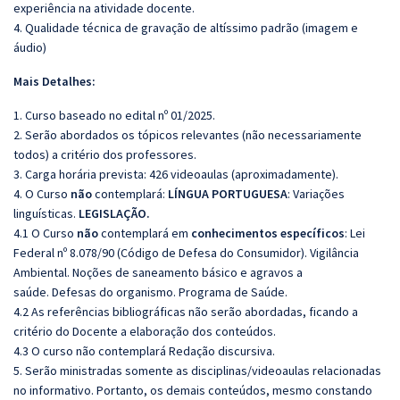
experiência na atividade docente.
4. Qualidade técnica de gravação de altíssimo padrão (imagem e
áudio)
Mais Detalhes:
1. Curso baseado no edital nº 01/2025.
2. Serão abordados os tópicos relevantes (não necessariamente
todos) a critério dos professores.
3. Carga horária prevista: 426 videoaulas (aproximadamente).
4. O Curso
não
contemplará:
LÍNGUA PORTUGUESA
: Variações
linguísticas.
LEGISLAÇÃO.
4.1 O Curso
não
contemplará em
conhecimentos específicos
: Lei
Federal nº 8.078/90 (Código de Defesa do Consumidor). Vigilância
Ambiental. Noções de saneamento básico e agravos a
saúde. Defesas do organismo. Programa de Saúde.
4.2 As referências bibliográficas não serão abordadas, ficando a
critério do Docente a elaboração dos conteúdos.
4.3 O curso não contemplará Redação discursiva.
5. Serão ministradas somente as disciplinas/videoaulas relacionadas
no informativo. Portanto, os demais conteúdos, mesmo constando