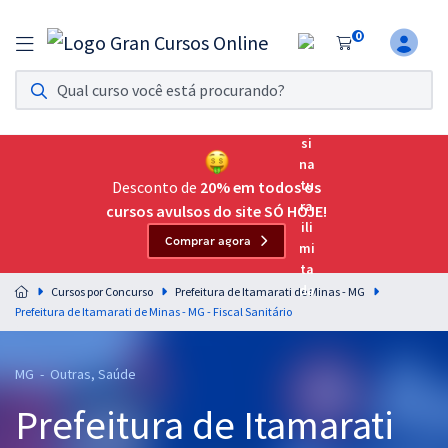
0
Assinatura Ilimitada 11
Acesso a todos os cursos. Teste grátis por 7 dias!
Assinatura OAB Até Passar
Acesso ilimitado a toda preparação para o Exame da
Desconto de
20% em todos os
Ordem, até você passar!
cursos avulsos do site SÓ HOJE!
Comprar agora
Residências Multiprofissionais
Preparação completa e intensiva para as principais
Cursos por Concurso
Prefeitura de Itamarati de Minas - MG
residências em saúde do Brasil
Prefeitura de Itamarati de Minas - MG - Fiscal Sanitário
Concursos
MG - Outras, Saúde
Assinatura Ilimitada
Prefeitura de Itamarati
Cursos 20% OFF