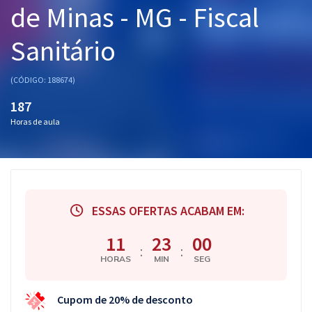
de Minas - MG - Fiscal
Pós
Sanitário
Graduação
OAB
(CÓDIGO: 188674)
187
Mentorias
Horas de aula
Questões grátis
Conteúdo gratuito
Blog
ESSAS OFERTAS ACABAM EM:
Aprovados
11
22
59
:
:
HORAS
MIN
SEG
Atendimento
Cupom de 20% de desconto