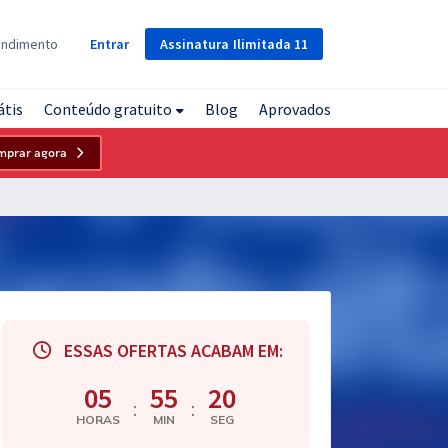
Assinatura
Ilimitada
11
endimento
Entrar
átis
Conteúdo gratuito
Blog
Aprovados
mprar agora
ESSAS OFERTAS ACABAM EM:
05
55
19
:
:
HORAS
MIN
SEG