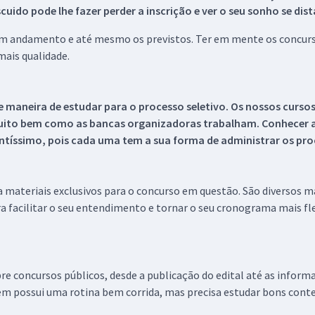
ido pode lhe fazer perder a inscrição e ver o seu sonho se dis
 em andamento e até mesmo os previstos. Ter em mente os concurso
ais qualidade.
 maneira de estudar para o processo seletivo. Os nossos curso
uito bem como as bancas organizadoras trabalham. Conhecer a
tíssimo, pois cada uma tem a sua forma de administrar os proc
 a materiais exclusivos para o concurso em questão. São diversos 
a facilitar o seu entendimento e tornar o seu cronograma mais fle
re concursos públicos, desde a publicação do edital até as inform
em possui uma rotina bem corrida, mas precisa estudar bons conte