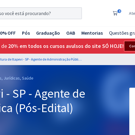
0
At
20% OFF
Pós
Graduação
OAB
Mentorias
Questões gr
 de
20% em todos os cursos avulsos do site SÓ HOJE!
Co
Prefeitura de Itapevi - SP - Agente de Administração Pública (Pós-Edital)
s, Jurídicas, Saúde
i - SP - Agente de
ca (Pós-Edital)