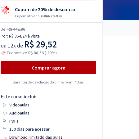
Cupom de 20% de desconto
Cupom ativado:
GRAN20-OFF
De:
R$ 442,80
Por:
R$ 354,24
à vista
R$ 29,52
ou
12x de
Economize R$ 88,56 (-20%)
Comprar agora
Garantia de devolução do dinheiro em 7 dias.
Este curso inclui:
Videoaulas
Audioaulas
PDFs
150 dias para acessar
Download ilimitado das aulas