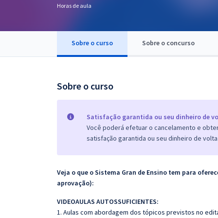
Horas de aula
Pós
Graduação
Sobre o curso
Sobre o concurso
OAB
Mentorias
Sobre o curso
Questões grátis
Satisfação garantida ou seu dinheiro de vo
Conteúdo gratuito
Você poderá efetuar o cancelamento e obter 
satisfação garantida ou seu dinheiro de volta
Blog
Aprovados
Veja o que o Sistema Gran de Ensino tem para ofer
aprovação):
Atendimento
VIDEOAULAS AUTOSSUFICIENTES:
1. Aulas com abordagem dos tópicos previstos no edita