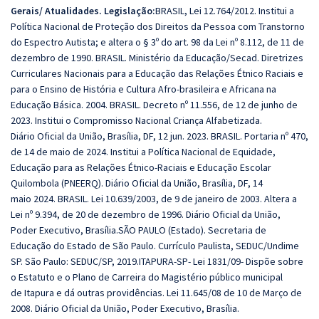
Gerais/ Atualidades. Legislação:
BRASIL, Lei 12.764/2012. Institui a
Política Nacional de Proteção dos Direitos da Pessoa com Transtorno
do
Espectro Autista; e altera o § 3º do art. 98 da Lei nº 8.112, de 11 de
dezembro de 1990.
BRASIL. Ministério da Educação/Secad. Diretrizes
Curriculares Nacionais para a Educação das Relações Étnico
Raciais e
para o Ensino de História e Cultura Afro-brasileira e Africana na
Educação Básica. 2004.
BRASIL. Decreto nº 11.556, de 12 de junho de
2023. Institui o Compromisso Nacional Criança Alfabetizada.
Diário
Oficial da União, Brasília, DF, 12 jun. 2023.
BRASIL. Portaria nº 470,
de 14 de maio de 2024. Institui a Política Nacional de Equidade,
Educação para as
Relações Étnico-Raciais e Educação Escolar
Quilombola (PNEERQ). Diário Oficial da União, Brasília, DF, 14
maio
2024. BRASIL. Lei 10.639/2003, de 9 de janeiro de 2003. Altera a
Lei nº 9.394, de 20 de dezembro de 1996. Diário Oficial
da União,
Poder Executivo, Brasília.SÃO PAULO (Estado). Secretaria de
Educação do Estado de São Paulo. Currículo Paulista, SEDUC/Undime
SP. São
Paulo: SEDUC/SP, 2019.ITAPURA-SP- Lei 1831/09- Dispõe sobre
o Estatuto e o Plano de Carreira do Magistério público municipal
de
Itapura e dá outras providências. Lei 11.645/08 de 10 de Março de
2008. Diário Oficial da União, Poder Executivo, Brasília.