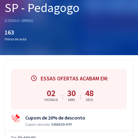
SP - Pedagogo
Pós
Graduação
(CÓDIGO: 189051)
163
OAB
Horas de aula
Mentorias
Questões grátis
Conteúdo gratuito
ESSAS OFERTAS ACABAM EM:
Blog
02
30
48
:
:
HORAS
MIN
SEG
Aprovados
Cupom de 20% de desconto
Atendimento
Cupom ativado:
GRAN20-OFF
De:
R$ 442,80