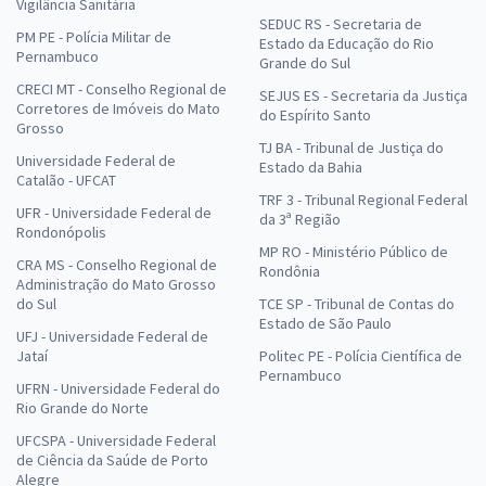
Vigilância Sanitária
SEDUC RS - Secretaria de
PM PE - Polícia Militar de
Estado da Educação do Rio
Pernambuco
Grande do Sul
CRECI MT - Conselho Regional de
SEJUS ES - Secretaria da Justiça
Corretores de Imóveis do Mato
do Espírito Santo
Grosso
TJ BA - Tribunal de Justiça do
Universidade Federal de
Estado da Bahia
Catalão - UFCAT
TRF 3 - Tribunal Regional Federal
UFR - Universidade Federal de
da 3ª Região
Rondonópolis
MP RO - Ministério Público de
CRA MS - Conselho Regional de
Rondônia
Administração do Mato Grosso
do Sul
TCE SP - Tribunal de Contas do
Estado de São Paulo
UFJ - Universidade Federal de
Jataí
Politec PE - Polícia Científica de
Pernambuco
UFRN - Universidade Federal do
Rio Grande do Norte
UFCSPA - Universidade Federal
de Ciência da Saúde de Porto
Alegre