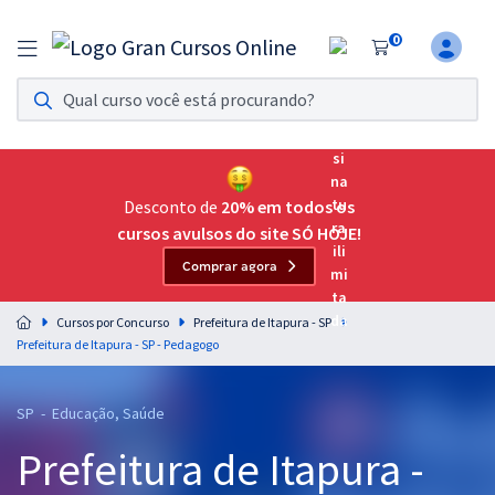
0
Assinatura Ilimitada 11
Acesso a todos os cursos. Teste grátis por 7 dias!
Assinatura OAB Até Passar
Acesso ilimitado a toda preparação para o Exame da
Desconto de
20% em todos os
Ordem, até você passar!
cursos avulsos do site SÓ HOJE!
Comprar agora
Residências Multiprofissionais
Preparação completa e intensiva para as principais
Cursos por Concurso
Prefeitura de Itapura - SP
residências em saúde do Brasil
Prefeitura de Itapura - SP - Pedagogo
Concursos
SP - Educação, Saúde
Assinatura Ilimitada
Prefeitura de Itapura -
Cursos 20% OFF