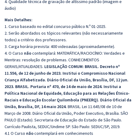
4. Qualidade técnica de gravação de altíssimo padrão (imagem e
áudio)
Mais Detalhes:
1. Curso baseado no edital concurso público N.º 01-2025.
2. Serão abordados os tópicos relevantes (não necessariamente
todos) a critério dos professores.
3. Carga horária prevista: 400 videoaulas (aproximadamente).
4. O Curso
não
contemplará: MATEMÁTICA/RACIOCÍNIO: Verdades e
Mentiras: resolução de problemas. CONHECIMENTOS
GERAIS/ATUALIDADES.
LEGISLAÇÃO COMUM:
BRASIL. Decreto nº
11.556, de 12 de junho de 2023. Institui o Compromisso Nacional
Criança Alfabetizada. Diário Oficial da União, Brasília, DF, 12 jun.
2023.
BRASIL. Portaria nº 470, de 14 de maio de 2024. Institui a
Política Nacional de Equidade, Educação para as Relações Étnico-
Raciais e Educação Escolar Quilombola (PNEERQ). Diário Oficial da
União, Brasília, DF, 14 maio 2024.
BRASIL. Lei 11.645/08 de 10 de
Março de 2008. Diário Oficial da União, Poder Executivo, Brasília. SÃO
PAULO (Estado). Secretaria de Educação do Estado de São Paulo.
Currículo Paulista, SEDUC/Undime SP. São Paulo: SEDUC/SP, 2019.
4.1 O Curso
não
contemplará em conhecimenots