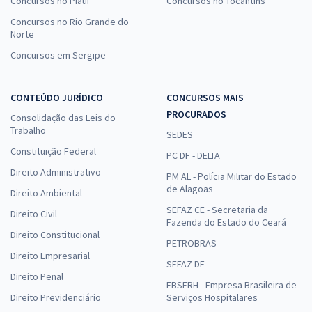
Concursos no Piauí
Concursos no Tocantins
Concursos no Rio Grande do
Norte
Concursos em Sergipe
CONTEÚDO JURÍDICO
CONCURSOS MAIS
PROCURADOS
Consolidação das Leis do
Trabalho
SEDES
Constituição Federal
PC DF - DELTA
Direito Administrativo
PM AL - Polícia Militar do Estado
de Alagoas
Direito Ambiental
SEFAZ CE - Secretaria da
Direito Civil
Fazenda do Estado do Ceará
Direito Constitucional
PETROBRAS
Direito Empresarial
SEFAZ DF
Direito Penal
EBSERH - Empresa Brasileira de
Direito Previdenciário
Serviços Hospitalares