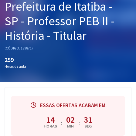
Prefeitura de Itatiba -
Pós
SP - Professor PEB II -
Graduação
História - Titular
OAB
Mentorias
(CÓDIGO: 189871)
259
Questões grátis
Horas de aula
Conteúdo gratuito
Blog
Aprovados
ESSAS OFERTAS ACABAM EM:
Atendimento
14
02
30
:
:
HORAS
MIN
SEG