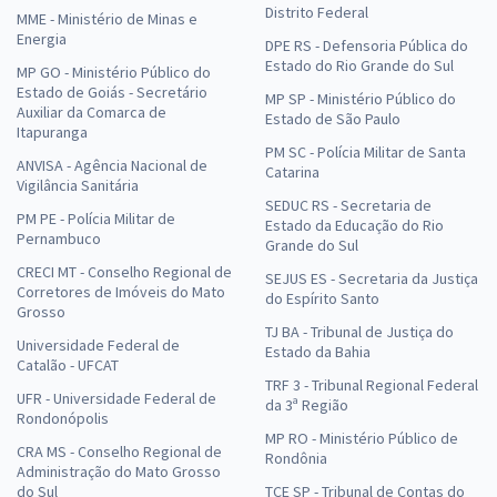
Distrito Federal
MME - Ministério de Minas e
Energia
DPE RS - Defensoria Pública do
Estado do Rio Grande do Sul
MP GO - Ministério Público do
Estado de Goiás - Secretário
MP SP - Ministério Público do
Auxiliar da Comarca de
Estado de São Paulo
Itapuranga
PM SC - Polícia Militar de Santa
ANVISA - Agência Nacional de
Catarina
Vigilância Sanitária
SEDUC RS - Secretaria de
PM PE - Polícia Militar de
Estado da Educação do Rio
Pernambuco
Grande do Sul
CRECI MT - Conselho Regional de
SEJUS ES - Secretaria da Justiça
Corretores de Imóveis do Mato
do Espírito Santo
Grosso
TJ BA - Tribunal de Justiça do
Universidade Federal de
Estado da Bahia
Catalão - UFCAT
TRF 3 - Tribunal Regional Federal
UFR - Universidade Federal de
da 3ª Região
Rondonópolis
MP RO - Ministério Público de
CRA MS - Conselho Regional de
Rondônia
Administração do Mato Grosso
do Sul
TCE SP - Tribunal de Contas do