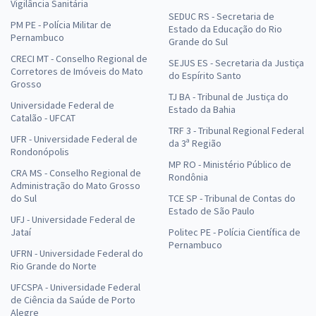
Vigilância Sanitária
SEDUC RS - Secretaria de
PM PE - Polícia Militar de
Estado da Educação do Rio
Pernambuco
Grande do Sul
CRECI MT - Conselho Regional de
SEJUS ES - Secretaria da Justiça
Corretores de Imóveis do Mato
do Espírito Santo
Grosso
TJ BA - Tribunal de Justiça do
Universidade Federal de
Estado da Bahia
Catalão - UFCAT
TRF 3 - Tribunal Regional Federal
UFR - Universidade Federal de
da 3ª Região
Rondonópolis
MP RO - Ministério Público de
CRA MS - Conselho Regional de
Rondônia
Administração do Mato Grosso
do Sul
TCE SP - Tribunal de Contas do
Estado de São Paulo
UFJ - Universidade Federal de
Jataí
Politec PE - Polícia Científica de
Pernambuco
UFRN - Universidade Federal do
Rio Grande do Norte
UFCSPA - Universidade Federal
de Ciência da Saúde de Porto
Alegre