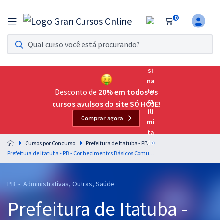
0
Assinatura Ilimitada 11
Acesso a todos os cursos. Teste grátis por 7 dias!
Assinatura OAB Até Passar
Acesso ilimitado a toda preparação para o Exame da
Desconto de
20% em todos os
Ordem, até você passar!
cursos avulsos do site SÓ HOJE!
Comprar agora
Residências Multiprofissionais
Preparação completa e intensiva para as principais
Cursos por Concurso
Prefeitura de Itatuba - PB
residências em saúde do Brasil
Prefeitura de Itatuba - PB - Conhecimentos Básicos Comuns para os Cargos de Nível Superior Magistério
Concursos
PB - Administrativas, Outras, Saúde
Assinatura Ilimitada
Prefeitura de Itatuba -
Cursos 20% OFF