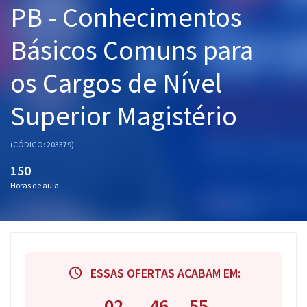
PB - Conhecimentos
Pós
Básicos Comuns para
Graduação
os Cargos de Nível
OAB
Superior Magistério
Mentorias
Questões grátis
(CÓDIGO: 203379)
150
Conteúdo gratuito
Horas de aula
Blog
Aprovados
Atendimento
ESSAS OFERTAS ACABAM EM:
02
46
55