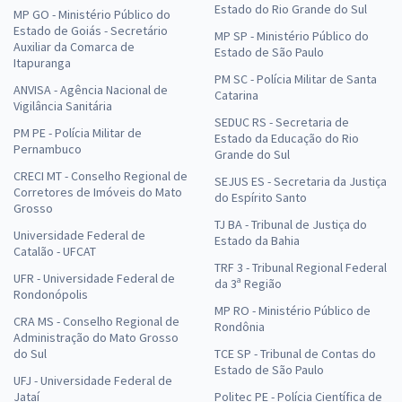
Estado do Rio Grande do Sul
MP GO - Ministério Público do
Estado de Goiás - Secretário
MP SP - Ministério Público do
Auxiliar da Comarca de
Estado de São Paulo
Itapuranga
PM SC - Polícia Militar de Santa
ANVISA - Agência Nacional de
Catarina
Vigilância Sanitária
SEDUC RS - Secretaria de
PM PE - Polícia Militar de
Estado da Educação do Rio
Pernambuco
Grande do Sul
CRECI MT - Conselho Regional de
SEJUS ES - Secretaria da Justiça
Corretores de Imóveis do Mato
do Espírito Santo
Grosso
TJ BA - Tribunal de Justiça do
Universidade Federal de
Estado da Bahia
Catalão - UFCAT
TRF 3 - Tribunal Regional Federal
UFR - Universidade Federal de
da 3ª Região
Rondonópolis
MP RO - Ministério Público de
CRA MS - Conselho Regional de
Rondônia
Administração do Mato Grosso
do Sul
TCE SP - Tribunal de Contas do
Estado de São Paulo
UFJ - Universidade Federal de
Jataí
Politec PE - Polícia Científica de