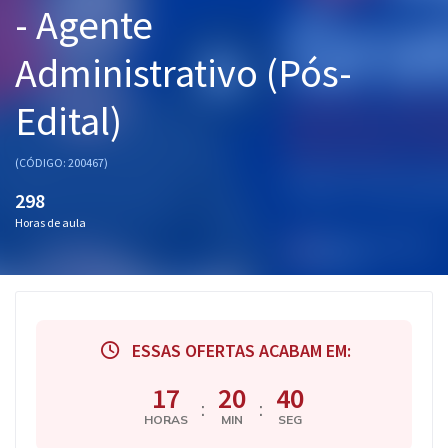
- Agente
Pós
Administrativo (Pós-
Graduação
Edital)
OAB
Mentorias
(CÓDIGO: 200467)
298
Questões grátis
Horas de aula
Conteúdo gratuito
Blog
Aprovados
ESSAS OFERTAS ACABAM EM:
Atendimento
17
20
39
:
:
HORAS
MIN
SEG