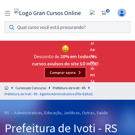
0
Assinatura Ilimitada 11
Acesso a todos os cursos. Teste grátis por 7 dias!
Assinatura OAB Até Passar
Acesso ilimitado a toda preparação para o Exame da
Desconto de
20% em todos os
Ordem, até você passar!
cursos avulsos do site SÓ HOJE!
Comprar agora
Residências Multiprofissionais
Preparação completa e intensiva para as principais
Cursos por Concurso
Prefeitura de Ivoti - RS
residências em saúde do Brasil
Prefeitura de Ivoti - RS - Agente Administrativo (Pós-Edital)
Concursos
RS - Administrativas, Educação, Jurídicas, Outras, Saúde
Assinatura Ilimitada
Prefeitura de Ivoti - RS
Cursos 20% OFF