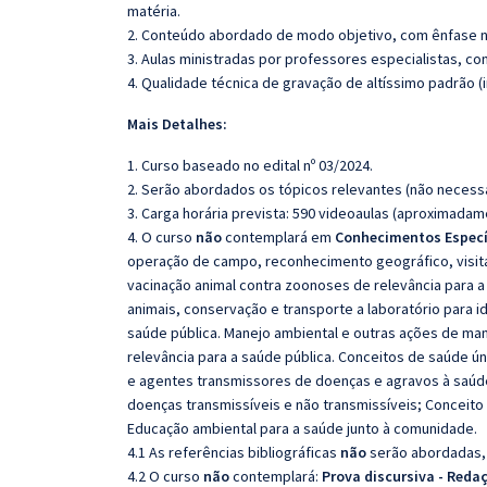
matéria.
2. Conteúdo abordado de modo objetivo, com ênfase n
3. Aulas ministradas por professores especialistas, co
4. Qualidade técnica de gravação de altíssimo padrão 
Mais Detalhes:
1. Curso baseado no edital nº 03/2024.
2. Serão abordados os tópicos relevantes (não necessa
3. Carga horária prevista: 590 videoaulas (aproximadam
4. O curso
não
contemplará em
Conhecimentos Especí
operação de campo, reconhecimento geográfico, visita
vacinação animal contra zoonoses de relevância para a
animais, conservação e transporte a laboratório para i
saúde pública. Manejo ambiental e outras ações de ma
relevância para a saúde pública. Conceitos de saúde ún
e agentes transmissores de doenças e agravos à saúde.
doenças transmissíveis e não transmissíveis; Conceito 
Educação ambiental para a saúde junto à comunidade.
4.1 As referências bibliográficas
não
serão abordadas, 
4.2 O curso
não
contemplará:
Prova discursiva - Reda