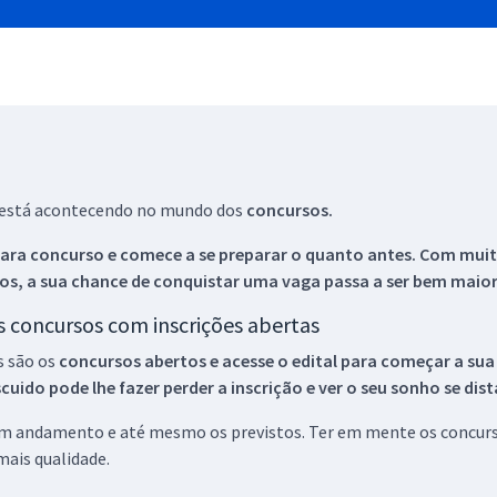
ue está acontecendo no mundo dos
concursos.
ara concurso e comece a se preparar o quanto antes. Com muita
os, a sua chance de conquistar uma vaga passa a ser bem maior
os concursos com inscrições abertas
s são os
concursos abertos e acesse o edital para começar a sua
ido pode lhe fazer perder a inscrição e ver o seu sonho se dis
 em andamento e até mesmo os previstos. Ter em mente os concurso
ais qualidade.