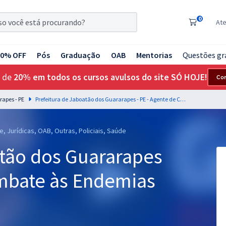
0
At
20% OFF
Pós
Graduação
OAB
Mentorias
Questões gr
 de
20% em todos os cursos avulsos do site SÓ HOJE!
Co
rapes - PE
Prefeitura de Jaboatão dos Guararapes - PE - Agente de Combate às Endemias
, Jurídicas, OAB, Outras, Policiais, Saúde
atão dos Guararapes
ombate às Endemias