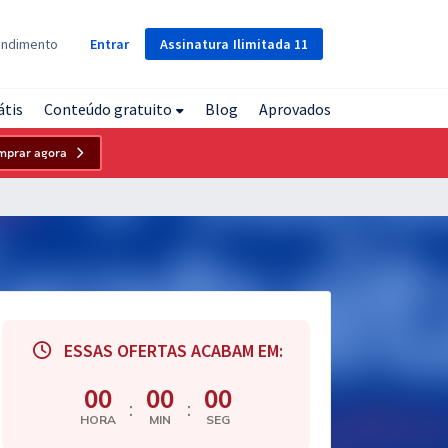
Assinatura
Ilimitada
11
endimento
Entrar
átis
Conteúdo gratuito
Blog
Aprovados
mprar agora
ESSAS OFERTAS ACABAM EM:
00
00
00
:
:
HORA
MIN
SEG