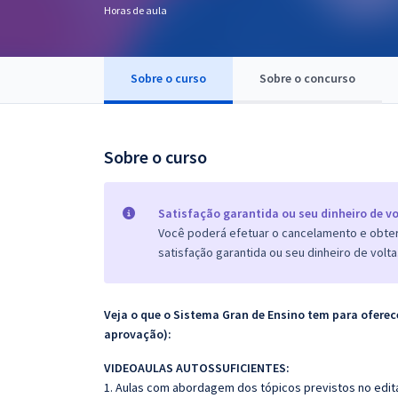
Horas de aula
Pós
Graduação
Sobre o curso
Sobre o concurso
OAB
Mentorias
Sobre o curso
Questões grátis
Satisfação garantida ou seu dinheiro de vo
Conteúdo gratuito
Você poderá efetuar o cancelamento e obter 
satisfação garantida ou seu dinheiro de volta
Blog
Aprovados
Veja o que o Sistema Gran de Ensino tem para ofer
aprovação):
Atendimento
VIDEOAULAS AUTOSSUFICIENTES:
1. Aulas com abordagem dos tópicos previstos no edita