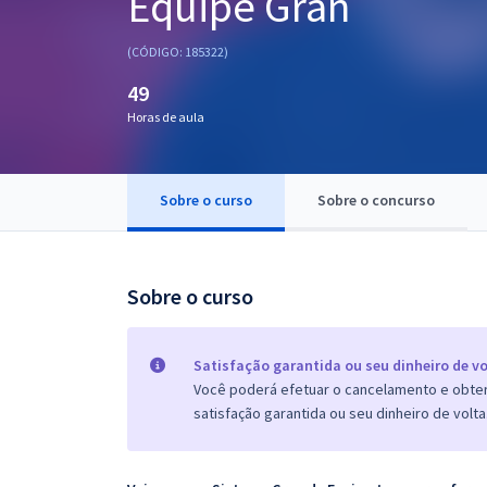
Equipe Gran
Pós
(CÓDIGO: 185322)
Graduação
49
Horas de aula
OAB
Mentorias
Sobre o curso
Sobre o concurso
Questões grátis
Conteúdo gratuito
Sobre o curso
Blog
Aprovados
Satisfação garantida ou seu dinheiro de vo
Você poderá efetuar o cancelamento e obter 
satisfação garantida ou seu dinheiro de volta
Atendimento