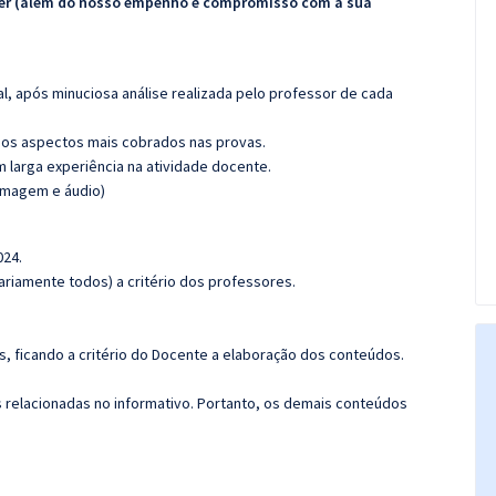
ecer (além do nosso empenho e compromisso com a sua
l, após minuciosa análise realizada pelo professor de cada
os aspectos mais cobrados nas provas.
m larga experiência na atividade docente.
(imagem e áudio)
024.
riamente todos) a critério dos professores.
, ficando a critério do Docente a elaboração dos conteúdos.
s relacionadas no informativo. Portanto, os demais conteúdos