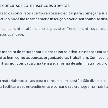
os concursos com inscrições abertas
s são os
concursos abertos e acesse o edital para começar a sua
ido pode lhe fazer perder a inscrição e ver o seu sonho se dis
 em andamento e até mesmo os previstos. Ter em mente os concurso
ais qualidade.
 maneira de estudar para o processo seletivo. Os nossos curso
uito bem como as bancas organizadoras trabalham. Conhecer a
tíssimo, pois cada uma tem a sua forma de administrar os proc
 a materiais exclusivos para o concurso em questão. São diversos 
a facilitar o seu entendimento e tornar o seu cronograma mais fle