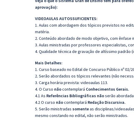
Veja o que o Sistema Gran de Ensino tem para ofer
aprovação):
VIDEOAULAS AUTOSSUFICIENTES:
1. Aulas com abordagem dos tópicos previstos no edita
matéria.
2. Conteúdo abordado de modo objetivo, com ênfase n
3. Aulas ministradas por professores especialistas, co
4. Qualidade técnica de gravação de altíssimo padrão 
Mais Detalhes:
1. Curso baseado no Edital de Concurso Público nº 02/2
2. Serão abordados os tópicos relevantes (não necessa
3. Carga horária prevista: videoaulas 113.
4. O Curso
não
contemplará
Conhecimentos Gerais.
4.1 As
Referências Bibliográficas não
serão abordadas
4.2 O curso
não
contemplará
Redação Discursiva.
5. Serão ministradas
somente
as disciplinas/videoaula
mesmo constando no edital, não serão ministrados.