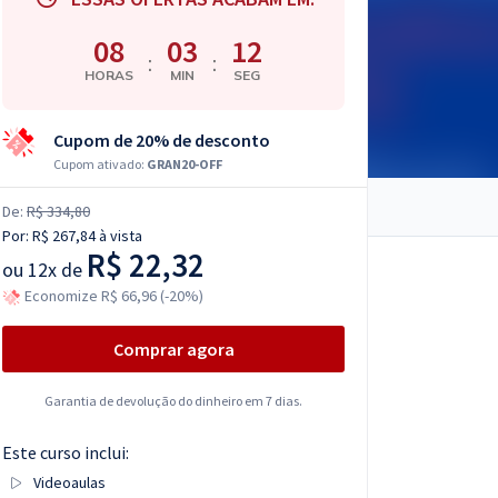
08
03
11
:
:
HORAS
MIN
SEG
Cupom de 20% de desconto
Cupom ativado:
GRAN20-OFF
De:
R$ 334,80
Por:
R$ 267,84
à vista
R$ 22,32
ou
12x de
Economize R$ 66,96 (-20%)
Comprar agora
Garantia de devolução do dinheiro em 7 dias.
Este curso inclui:
Videoaulas