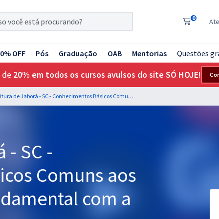
0
At
20% OFF
Pós
Graduação
OAB
Mentorias
Questões gr
 de
20% em todos os cursos avulsos do site SÓ HOJE!
Co
Prefeitura de Jaborá - SC - Conhecimentos Básicos Comuns aos Cargos de Nível Fundamental com a Equipe Gran
 - SC -
icos Comuns aos
ndamental com a