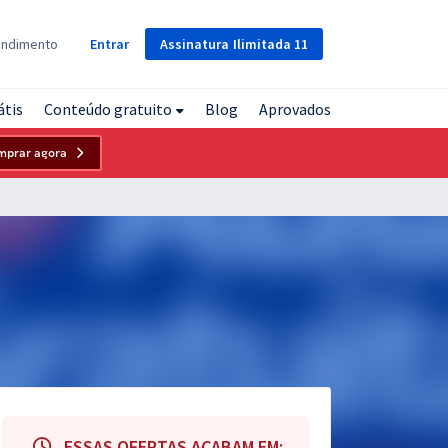
Assinatura
Ilimitada
11
endimento
Entrar
átis
Conteúdo gratuito
Blog
Aprovados
mprar agora
ESSAS OFERTAS ACABAM EM: