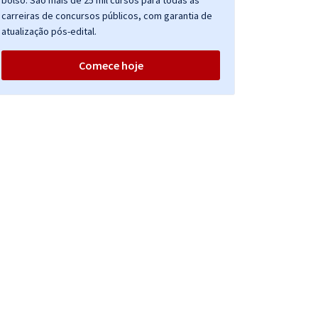
bolso. São mais de 25 mil cursos para todas as
carreiras de concursos públicos, com garantia de
atualização pós-edital.
Comece hoje