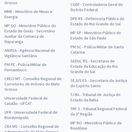
Grosso
CGDF - Controladoria Geral do
Distrito Federal
MME - Ministério de Minas e
Energia
DPE RS - Defensoria Pública do
Estado do Rio Grande do Sul
MP GO - Ministério Público do
Estado de Goiás - Secretário
MP SP - Ministério Público do
Auxiliar da Comarca de
Estado de São Paulo
Itapuranga
PM SC - Polícia Militar de Santa
ANVISA - Agência Nacional de
Catarina
Vigilância Sanitária
SEDUC RS - Secretaria de
PM PE - Polícia Militar de
Estado da Educação do Rio
Pernambuco
Grande do Sul
CRECI MT - Conselho Regional de
SEJUS ES - Secretaria da Justiça
Corretores de Imóveis do Mato
do Espírito Santo
Grosso
TJ BA - Tribunal de Justiça do
Universidade Federal de
Estado da Bahia
Catalão - UFCAT
TRF 3 - Tribunal Regional Federal
UFR - Universidade Federal de
da 3ª Região
Rondonópolis
MP RO - Ministério Público de
CRA MS - Conselho Regional de
Rondônia
Administração do Mato Grosso