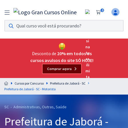
0
Assinatura Ilimitada 11
Acesso a todos os cursos. Teste grátis por 7 dias!
Assinatura OAB Até Passar
Acesso ilimitado a toda preparação para o Exame da
Desconto de
20% em todos os
Ordem, até você passar!
cursos avulsos do site SÓ HOJE!
Comprar agora
Residências Multiprofissionais
Preparação completa e intensiva para as principais
Cursos por Concurso
Prefeitura de Jaborá - SC
residências em saúde do Brasil
Prefeitura de Jaborá - SC - Motorista
Concursos
SC - Administrativas, Outras, Saúde
Assinatura Ilimitada
Prefeitura de Jaborá -
Cursos 20% OFF