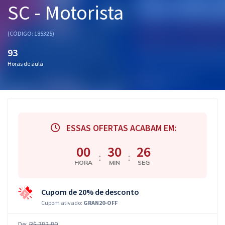
SC - Motorista
Pós
Graduação
(CÓDIGO: 185325)
93
OAB
Horas de aula
Mentorias
Questões grátis
Conteúdo gratuito
ESSAS OFERTAS ACABAM EM:
Blog
00
30
25
:
:
HORA
MIN
SEG
Aprovados
Cupom de 20% de desconto
Atendimento
Cupom ativado:
GRAN20-OFF
De:
R$ 382,80