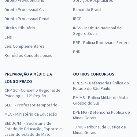
Direito Previdenciário
Serviços Hospitalares
Direito Processual Civil
Banco do Brasil
Direito Processual Penal
IBGE
Direito Tributário
INSS - Instituto Nacional do
Seguro Social
Leis
PRF - Polícia Rodoviária Federal
Leis Complementares
PND
Remédios Constitucionais
PREPARAÇÃO A MÉDIO E A
OUTROS CONCURSOS
LONGO PRAZO
DPE SP - Defensoria Pública do
Estado de São Paulo
CRP SC - Conselho Regional de
Psicologia - 12ª Região
PM MS - Polícia Militar de Mato
Grosso do Sul
SEDF - Professor Temporário
DPE MG - Defensoria Pública de
MEC - Ministério da Educação
Minas Gerais
SEDUC/MT - Secretaria de
TJ MG - Tribunal de Justiça de
Estado de Educação, Esporte e
Minas Gerais
Lazer do estado de Mato