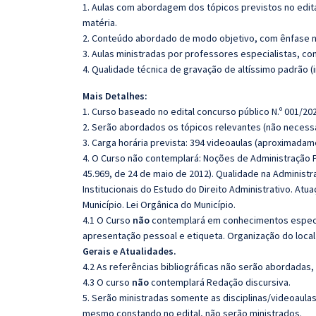
1. Aulas com abordagem dos tópicos previstos no edita
matéria.
2. Conteúdo abordado de modo objetivo, com ênfase n
3. Aulas ministradas por professores especialistas, co
4. Qualidade técnica de gravação de altíssimo padrão 
Mais Detalhes:
1. Curso baseado no edital concurso público N.º 001/202
2. Serão abordados os tópicos relevantes (não necessa
3. Carga horária prevista: 394 videoaulas (aproximadam
4. O Curso não contemplará: Noções de Administração P
45.969, de 24 de maio de 2012). Qualidade na Administra
Institucionais do Estudo do Direito Administrativo. At
Município. Lei Orgânica do Município.
4.1 O Curso
não
contemplará em conhecimentos especí
apresentação pessoal e etiqueta. Organização do local
Gerais e Atualidades.
4.2 As referências bibliográficas não serão abordadas,
4.3 O curso
não
contemplará Redação discursiva.
5. Serão ministradas somente as disciplinas/videoaula
mesmo constando no edital, não serão ministrados.