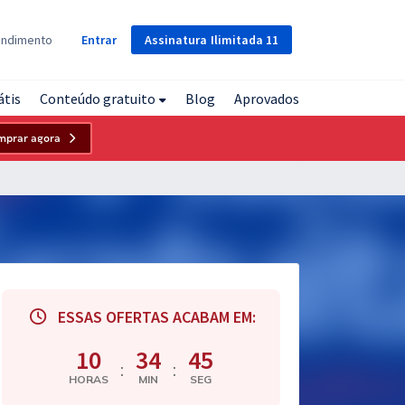
Assinatura
Ilimitada
11
endimento
Entrar
átis
Conteúdo gratuito
Blog
Aprovados
mprar agora
ESSAS OFERTAS ACABAM EM:
10
34
44
:
:
HORAS
MIN
SEG