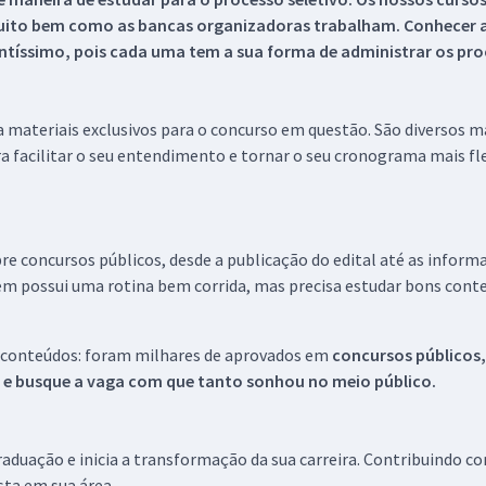
uito bem como as bancas organizadoras trabalham. Conhecer a
tíssimo, pois cada uma tem a sua forma de administrar os proc
 a materiais exclusivos para o concurso em questão. São diversos 
a facilitar o seu entendimento e tornar o seu cronograma mais fle
re concursos públicos, desde a publicação do edital até as inform
em possui uma rotina bem corrida, mas precisa estudar bons conte
 conteúdos: foram milhares de aprovados em
concursos públicos,
s e busque a vaga com que tanto sonhou no meio público.
aduação e inicia a transformação da sua carreira. Contribuindo c
ista em sua área.