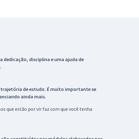
 dedicação, disciplina e uma ajuda de
.
 trajetória de estudo. É muito importante se
tanciando ainda mais.
s que estão por vir faz com que você tenha
s são constituídos por módulos elaborados por