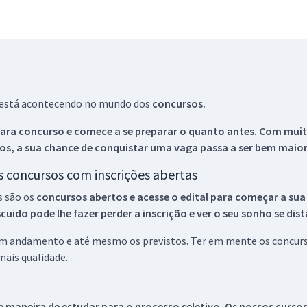
ue está acontecendo no mundo dos
concursos.
ara concurso e comece a se preparar o quanto antes. Com muita
os, a sua chance de conquistar uma vaga passa a ser bem maior
os concursos com inscrições abertas
s são os
concursos abertos e acesse o edital para começar a sua
ido pode lhe fazer perder a inscrição e ver o seu sonho se dis
 em andamento e até mesmo os previstos. Ter em mente os concurso
ais qualidade.
 maneira de estudar para o processo seletivo. Os nossos curso