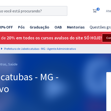
0
At
20% OFF
Pós
Graduação
OAB
Mentorias
Questões gr
 de
20% em todos os cursos avulsos do site SÓ HOJE!
Co
Prefeitura de Jaboticatubas - MG - Agente Administrativo
utras, Saúde
icatubas - MG -
ivo