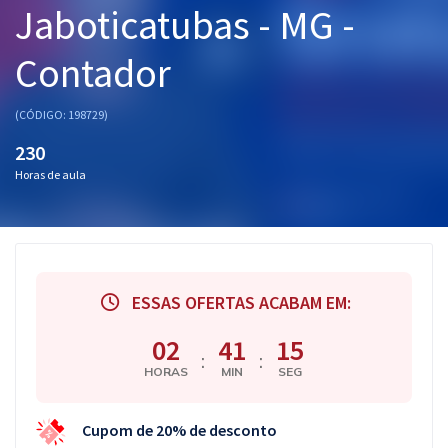
Jaboticatubas - MG -
Pós
Contador
Graduação
OAB
(CÓDIGO: 198729)
230
Mentorias
Horas de aula
Questões grátis
Conteúdo gratuito
Blog
ESSAS OFERTAS ACABAM EM:
Aprovados
02
41
15
:
:
HORAS
MIN
SEG
Atendimento
Cupom de 20% de desconto