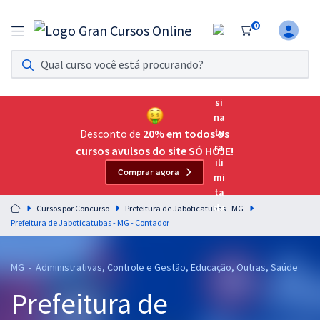
0
Assinatura Ilimitada 11
Acesso a todos os cursos. Teste grátis por 7 dias!
Assinatura OAB Até Passar
Acesso ilimitado a toda preparação para o Exame da
Desconto de
20% em todos os
Ordem, até você passar!
cursos avulsos do site SÓ HOJE!
Comprar agora
Residências Multiprofissionais
Preparação completa e intensiva para as principais
Cursos por Concurso
Prefeitura de Jaboticatubas - MG
residências em saúde do Brasil
Prefeitura de Jaboticatubas - MG - Contador
Concursos
MG - Administrativas, Controle e Gestão, Educação, Outras, Saúde
Assinatura Ilimitada
Prefeitura de
Cursos 20% OFF