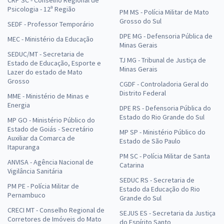
CRP SC - Conselho Regional de
Psicologia - 12ª Região
PM MS - Polícia Militar de Mato
Grosso do Sul
SEDF - Professor Temporário
DPE MG - Defensoria Pública de
MEC - Ministério da Educação
Minas Gerais
SEDUC/MT - Secretaria de
TJ MG - Tribunal de Justiça de
Estado de Educação, Esporte e
Minas Gerais
Lazer do estado de Mato
Grosso
CGDF - Controladoria Geral do
Distrito Federal
MME - Ministério de Minas e
Energia
DPE RS - Defensoria Pública do
Estado do Rio Grande do Sul
MP GO - Ministério Público do
Estado de Goiás - Secretário
MP SP - Ministério Público do
Auxiliar da Comarca de
Estado de São Paulo
Itapuranga
PM SC - Polícia Militar de Santa
ANVISA - Agência Nacional de
Catarina
Vigilância Sanitária
SEDUC RS - Secretaria de
PM PE - Polícia Militar de
Estado da Educação do Rio
Pernambuco
Grande do Sul
CRECI MT - Conselho Regional de
SEJUS ES - Secretaria da Justiça
Corretores de Imóveis do Mato
do Espírito Santo