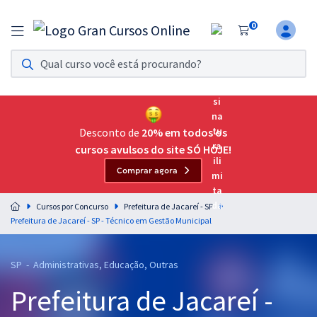
0
Assinatura Ilimitada 11
Acesso a todos os cursos. Teste grátis por 7 dias!
Assinatura OAB Até Passar
Acesso ilimitado a toda preparação para o Exame da
Desconto de
20% em todos os
Ordem, até você passar!
cursos avulsos do site SÓ HOJE!
Comprar agora
Residências Multiprofissionais
Preparação completa e intensiva para as principais
Cursos por Concurso
Prefeitura de Jacareí - SP
residências em saúde do Brasil
Prefeitura de Jacareí - SP - Técnico em Gestão Municipal
Concursos
SP - Administrativas, Educação, Outras
Assinatura Ilimitada
Prefeitura de Jacareí -
Cursos 20% OFF