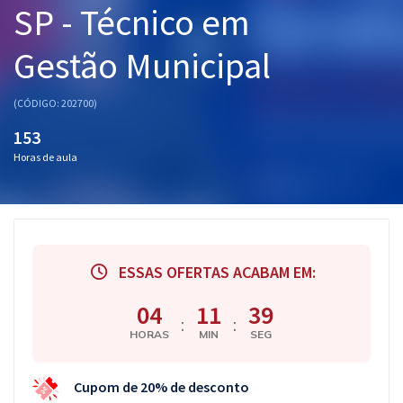
SP - Técnico em
Pós
Gestão Municipal
Graduação
OAB
(CÓDIGO: 202700)
153
Mentorias
Horas de aula
Questões grátis
Conteúdo gratuito
Blog
ESSAS OFERTAS ACABAM EM:
Aprovados
04
11
38
:
:
HORAS
MIN
SEG
Atendimento
Cupom de 20% de desconto