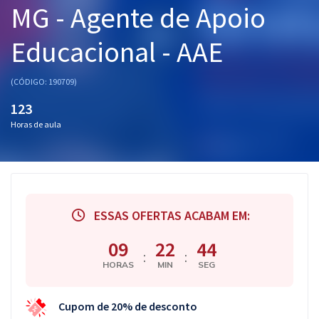
MG - Agente de Apoio
Pós
Educacional - AAE
Graduação
OAB
(CÓDIGO: 190709)
123
Mentorias
Horas de aula
Questões grátis
Conteúdo gratuito
Blog
ESSAS OFERTAS ACABAM EM:
Aprovados
09
22
44
:
:
HORAS
MIN
SEG
Atendimento
Cupom de 20% de desconto