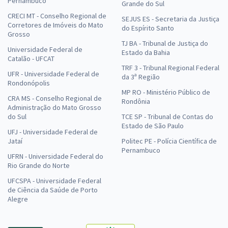
Pernambuco
Grande do Sul
CRECI MT - Conselho Regional de
SEJUS ES - Secretaria da Justiça
Corretores de Imóveis do Mato
do Espírito Santo
Grosso
TJ BA - Tribunal de Justiça do
Universidade Federal de
Estado da Bahia
Catalão - UFCAT
TRF 3 - Tribunal Regional Federal
UFR - Universidade Federal de
da 3ª Região
Rondonópolis
MP RO - Ministério Público de
CRA MS - Conselho Regional de
Rondônia
Administração do Mato Grosso
do Sul
TCE SP - Tribunal de Contas do
Estado de São Paulo
UFJ - Universidade Federal de
Jataí
Politec PE - Polícia Científica de
Pernambuco
UFRN - Universidade Federal do
Rio Grande do Norte
UFCSPA - Universidade Federal
de Ciência da Saúde de Porto
Alegre