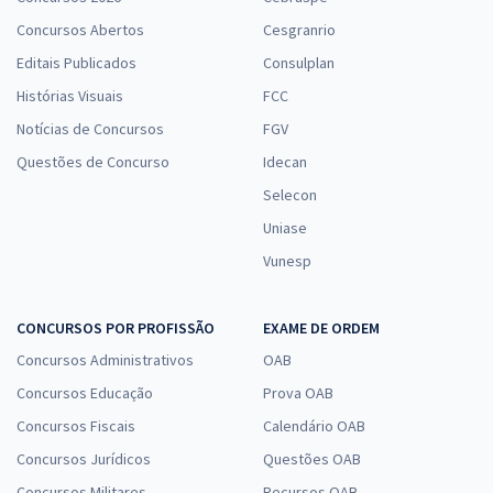
Concursos Abertos
Cesgranrio
Editais Publicados
Consulplan
Histórias Visuais
FCC
Notícias de Concursos
FGV
Questões de Concurso
Idecan
Selecon
Uniase
Vunesp
CONCURSOS POR PROFISSÃO
EXAME DE ORDEM
Concursos Administrativos
OAB
Concursos Educação
Prova OAB
Concursos Fiscais
Calendário OAB
Concursos Jurídicos
Questões OAB
Concursos Militares
Recursos OAB