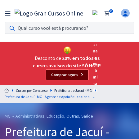
0
Assinatura Ilimitada 11
Acesso a todos os cursos. Teste grátis por 7 dias!
Assinatura OAB Até Passar
Acesso ilimitado a toda preparação para o Exame da
Desconto de
20% em todos os
Ordem, até você passar!
cursos avulsos do site SÓ HOJE!
Comprar agora
Residências Multiprofissionais
Preparação completa e intensiva para as principais
Cursos por Concurso
Prefeitura de Jacuí - MG
residências em saúde do Brasil
Prefeitura de Jacuí - MG - Agente de Apoio Educacional - AAE
Concursos
MG - Administrativas, Educação, Outras, Saúde
Assinatura Ilimitada
Prefeitura de Jacuí -
Cursos 20% OFF