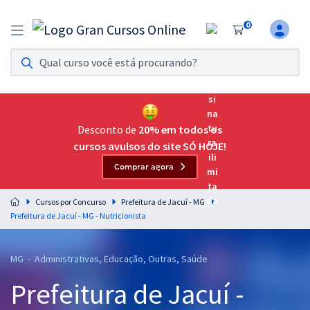
0
Assinatura Ilimitada 11
Acesso a todos os cursos. Teste grátis por 7 dias!
Assinatura OAB Até Passar
Acesso ilimitado a toda preparação para o Exame da
Desconto de
20% em todos os
Ordem, até você passar!
cursos avulsos do site SÓ HOJE!
Comprar agora
Residências Multiprofissionais
Preparação completa e intensiva para as principais
Cursos por Concurso
Prefeitura de Jacuí - MG
residências em saúde do Brasil
Prefeitura de Jacuí - MG - Nutricionista
Concursos
MG - Administrativas, Educação, Outras, Saúde
Assinatura Ilimitada
Prefeitura de Jacuí -
Cursos 20% OFF