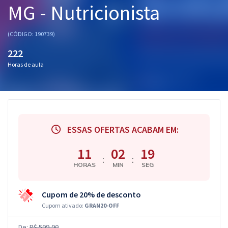
MG - Nutricionista
Pós
Graduação
(CÓDIGO: 190739)
222
OAB
Horas de aula
Mentorias
Questões grátis
Conteúdo gratuito
ESSAS OFERTAS ACABAM EM:
Blog
11
02
19
:
:
HORAS
MIN
SEG
Aprovados
Cupom de 20% de desconto
Atendimento
Cupom ativado:
GRAN20-OFF
De:
R$ 599,90