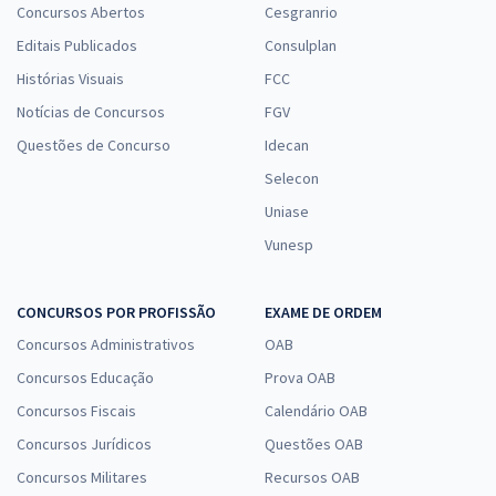
Concursos Abertos
Cesgranrio
Editais Publicados
Consulplan
Histórias Visuais
FCC
Notícias de Concursos
FGV
Questões de Concurso
Idecan
Selecon
Uniase
Vunesp
CONCURSOS POR PROFISSÃO
EXAME DE ORDEM
Concursos Administrativos
OAB
Concursos Educação
Prova OAB
Concursos Fiscais
Calendário OAB
Concursos Jurídicos
Questões OAB
Concursos Militares
Recursos OAB