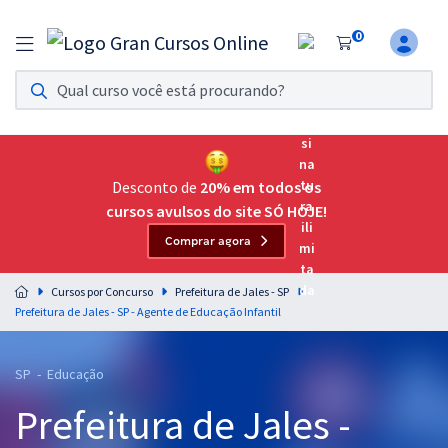
0
Assinatura Ilimitada 11
Acesso a todos os cursos. Teste grátis por 7 dias!
Assinatura OAB Até Passar
Acesso ilimitado a toda preparação para o Exame da
Desconto de
20% em todos os
Ordem, até você passar!
cursos avulsos do site SÓ HOJE!
Comprar agora
Residências Multiprofissionais
Preparação completa e intensiva para as principais
Cursos por Concurso
Prefeitura de Jales - SP
residências em saúde do Brasil
Prefeitura de Jales - SP - Agente de Educação Infantil
Concursos
SP - Educação
Assinatura Ilimitada
Prefeitura de Jales -
Cursos 20% OFF