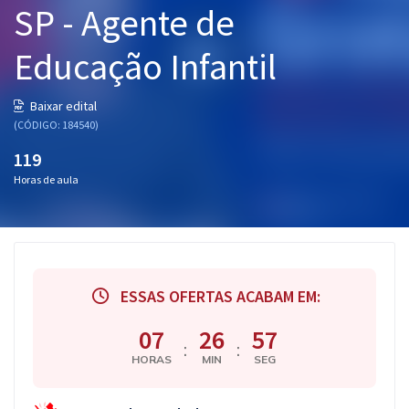
SP - Agente de
Pós
Educação Infantil
Graduação
OAB
Baixar edital
(CÓDIGO: 184540)
Mentorias
119
Horas de aula
Questões grátis
Conteúdo gratuito
Blog
ESSAS OFERTAS ACABAM EM:
Aprovados
07
26
56
:
:
Atendimento
HORAS
MIN
SEG