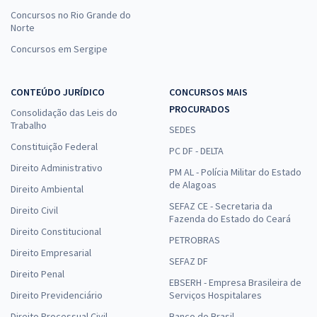
Concursos no Rio Grande do
Norte
Concursos em Sergipe
CONTEÚDO JURÍDICO
CONCURSOS MAIS
PROCURADOS
Consolidação das Leis do
Trabalho
SEDES
Constituição Federal
PC DF - DELTA
Direito Administrativo
PM AL - Polícia Militar do Estado
de Alagoas
Direito Ambiental
SEFAZ CE - Secretaria da
Direito Civil
Fazenda do Estado do Ceará
Direito Constitucional
PETROBRAS
Direito Empresarial
SEFAZ DF
Direito Penal
EBSERH - Empresa Brasileira de
Direito Previdenciário
Serviços Hospitalares
Direito Processual Civil
Banco do Brasil