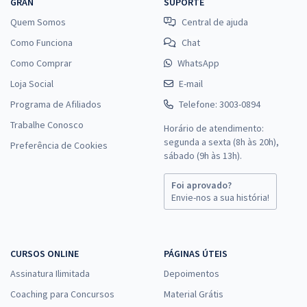
GRAN
SUPORTE
Quem Somos
Central de ajuda
Como Funciona
Chat
Como Comprar
WhatsApp
Loja Social
E-mail
Programa de Afiliados
Telefone: 3003-0894
Trabalhe Conosco
Horário de atendimento:
segunda a sexta (8h às 20h),
Preferência de Cookies
sábado (9h às 13h).
Foi aprovado?
Envie-nos a sua história!
CURSOS ONLINE
PÁGINAS ÚTEIS
Assinatura Ilimitada
Depoimentos
Coaching para Concursos
Material Grátis