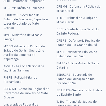
SEDF - Professor Temporário
DPE MG - Defensoria Pública de
MEC - Ministério da Educação
Minas Gerais
SEDUC/MT - Secretaria de
TJ MG - Tribunal de Justiça de
Estado de Educação, Esporte e
Minas Gerais
Lazer do estado de Mato
Grosso
CGDF - Controladoria Geral do
Distrito Federal
MME - Ministério de Minas e
Energia
DPE RS - Defensoria Pública do
Estado do Rio Grande do Sul
MP GO - Ministério Público do
Estado de Goiás - Secretário
MP SP - Ministério Público do
Auxiliar da Comarca de
Estado de São Paulo
Itapuranga
PM SC - Polícia Militar de Santa
ANVISA - Agência Nacional de
Catarina
Vigilância Sanitária
SEDUC RS - Secretaria de
PM PE - Polícia Militar de
Estado da Educação do Rio
Pernambuco
Grande do Sul
CRECI MT - Conselho Regional de
SEJUS ES - Secretaria da Justiça
Corretores de Imóveis do Mato
do Espírito Santo
Grosso
TJ BA - Tribunal de Justiça do
Universidade Federal de
Estado da Bahia