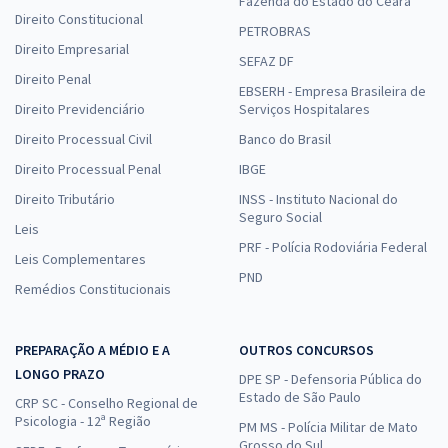
Fazenda do Estado do Ceará
Direito Constitucional
PETROBRAS
Direito Empresarial
SEFAZ DF
Direito Penal
EBSERH - Empresa Brasileira de
Direito Previdenciário
Serviços Hospitalares
Direito Processual Civil
Banco do Brasil
Direito Processual Penal
IBGE
Direito Tributário
INSS - Instituto Nacional do
Seguro Social
Leis
PRF - Polícia Rodoviária Federal
Leis Complementares
PND
Remédios Constitucionais
PREPARAÇÃO A MÉDIO E A
OUTROS CONCURSOS
LONGO PRAZO
DPE SP - Defensoria Pública do
Estado de São Paulo
CRP SC - Conselho Regional de
Psicologia - 12ª Região
PM MS - Polícia Militar de Mato
Grosso do Sul