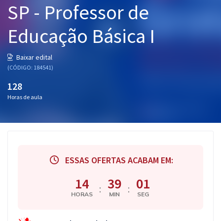
SP - Professor de
Pós
Educação Básica I
Graduação
OAB
Baixar edital
(CÓDIGO: 184541)
Mentorias
128
Horas de aula
Questões grátis
Conteúdo gratuito
Blog
ESSAS OFERTAS ACABAM EM:
Aprovados
14
39
00
:
:
Atendimento
HORAS
MIN
SEG