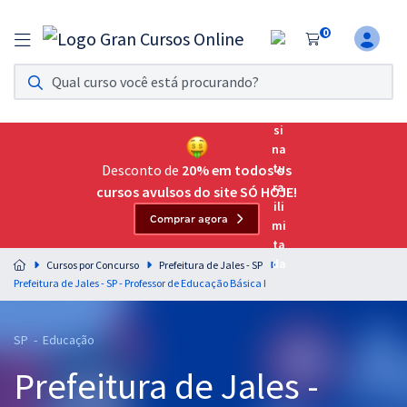
0
Assinatura Ilimitada 11
Acesso a todos os cursos. Teste grátis por 7 dias!
Assinatura OAB Até Passar
Acesso ilimitado a toda preparação para o Exame da
Desconto de
20% em todos os
Ordem, até você passar!
cursos avulsos do site SÓ HOJE!
Comprar agora
Residências Multiprofissionais
Preparação completa e intensiva para as principais
Cursos por Concurso
Prefeitura de Jales - SP
residências em saúde do Brasil
Prefeitura de Jales - SP - Professor de Educação Básica I
Concursos
SP - Educação
Assinatura Ilimitada
Prefeitura de Jales -
Cursos 20% OFF